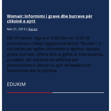
Womair: Informimi i grave dhe burrave për
cilësinë e ajrit
Nën 21, 2019
|
Barazi
Më 19 nëntor, nga ora 10:00 deri në 12:00 në
KosovaLive u mbajt ngjarja interaktive “Womair”, e
cila kishte për qëllim informimin e djemve, vajzave,
grave, burrave, çifteve dhe të gjithë të interesuarve,
pa dallim, për mënyrat më efektive për
përmirësimin e cilësisë së ajrit në hapësira të
brendshme dhe të jashtme.
EDUKIM