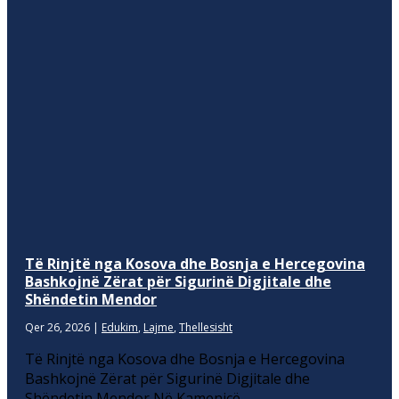
Të Rinjtë nga Kosova dhe Bosnja e Hercegovina
Bashkojnë Zërat për Sigurinë Digjitale dhe
Shëndetin Mendor
Qer 26, 2026
|
Edukim
,
Lajme
,
Thellesisht
Të Rinjtë nga Kosova dhe Bosnja e Hercegovina
Bashkojnë Zërat për Sigurinë Digjitale dhe
Shëndetin Mendor Në Kamenicë,...