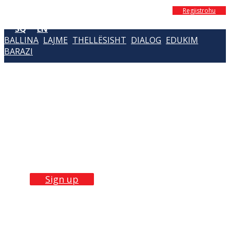
Regjistrohu
SQ
EN
BALLINA
LAJME
THELLËSISHT
DIALOG
EDUKIM
BARAZI
Build Skills with
our
trainings
Sign up now!
Sign up