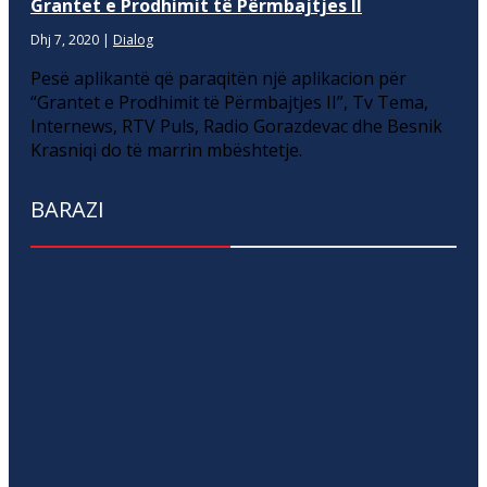
Grantet e Prodhimit të Përmbajtjes II
Dhj 7, 2020
|
Dialog
Pesë aplikantë që paraqitën një aplikacion për
“Grantet e Prodhimit të Përmbajtjes II”, Tv Tema,
Internews, RTV Puls, Radio Gorazdevac dhe Besnik
Krasniqi do të marrin mbështetje.
BARAZI