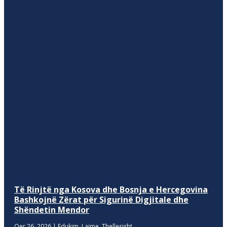
Të Rinjtë nga Kosova dhe Bosnja e Hercegovina
Bashkojnë Zërat për Sigurinë Digjitale dhe
Shëndetin Mendor
Qer 26, 2026
|
Edukim
,
Lajme
,
Thellesisht