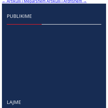
←
Artikulli i Mëparshëm
Artikulli i Ardhshëm
→
PUBLIKIME
LAJME