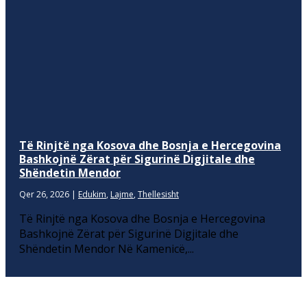
Të Rinjtë nga Kosova dhe Bosnja e Hercegovina
Bashkojnë Zërat për Sigurinë Digjitale dhe
Shëndetin Mendor
Qer 26, 2026
|
Edukim
,
Lajme
,
Thellesisht
Të Rinjtë nga Kosova dhe Bosnja e Hercegovina
Bashkojnë Zërat për Sigurinë Digjitale dhe
Shëndetin Mendor Në Kamenicë,...