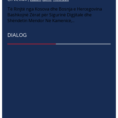
Të Rinjtë nga Kosova dhe Bosnja e Hercegovina
Bashkojnë Zërat për Sigurinë Digjitale dhe
Shëndetin Mendor Në Kamenicë,...
DIALOG