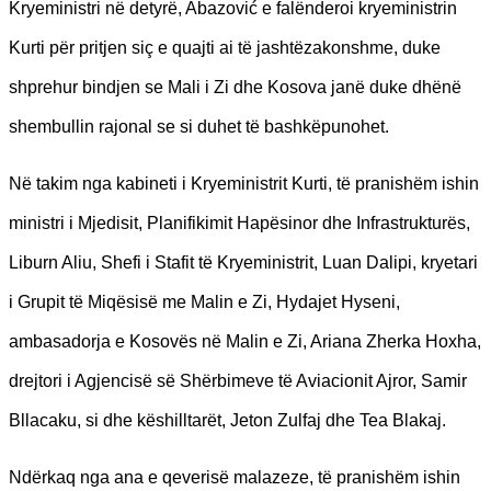
Kryeministri në detyrë, Abazović e falënderoi kryeministrin
Kurti për pritjen siç e quajti ai të jashtëzakonshme, duke
shprehur bindjen se Mali i Zi dhe Kosova janë duke dhënë
shembullin rajonal se si duhet të bashkëpunohet.
Në takim nga kabineti i Kryeministrit Kurti, të pranishëm ishin
ministri i Mjedisit, Planifikimit Hapësinor dhe Infrastrukturës,
Liburn Aliu, Shefi i Stafit të Kryeministrit, Luan Dalipi, kryetari
i Grupit të Miqësisë me Malin e Zi, Hydajet Hyseni,
ambasadorja e Kosovës në Malin e Zi, Ariana Zherka Hoxha,
drejtori i Agjencisë së Shërbimeve të Aviacionit Ajror, Samir
Bllacaku, si dhe këshilltarët, Jeton Zulfaj dhe Tea Blakaj.
Ndërkaq nga ana e qeverisë malazeze, të pranishëm ishin