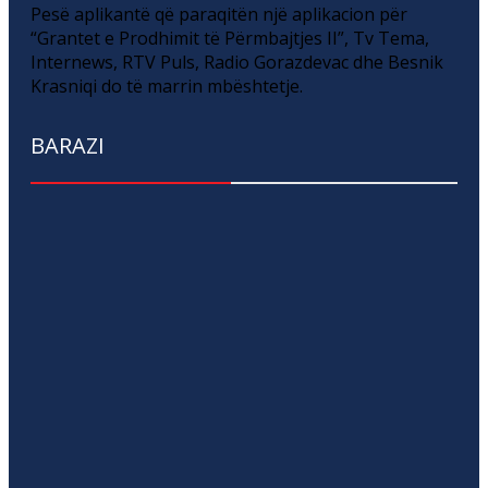
Pesë aplikantë që paraqitën një aplikacion për
“Grantet e Prodhimit të Përmbajtjes II”, Tv Tema,
Internews, RTV Puls, Radio Gorazdevac dhe Besnik
Krasniqi do të marrin mbështetje.
BARAZI