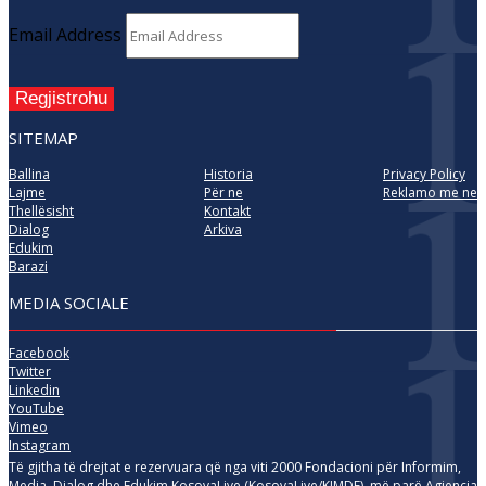
Email Address
Regjistrohu
SITEMAP
Ballina
Historia
Privacy Policy
Lajme
Për ne
Reklamo me ne
Thellësisht
Kontakt
Dialog
Arkiva
Edukim
Barazi
MEDIA SOCIALE
Facebook
Twitter
Linkedin
YouTube
Vimeo
Instagram
Të gjitha të drejtat e rezervuara që nga viti 2000 Fondacioni për Informim,
Media, Dialog dhe Edukim KosovaLive (KosovaLive/KIMDE), më parë Agjencia