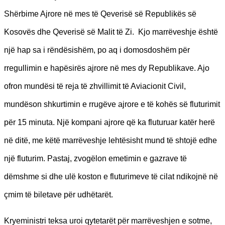
Shërbime Ajrore në mes të Qeverisë së Republikës së
Kosovës dhe Qeverisë së Malit të Zi. Kjo marrëveshje është
një hap sa i rëndësishëm, po aq i domosdoshëm për
rregullimin e hapësirës ajrore në mes dy Republikave. Ajo
ofron mundësi të reja të zhvillimit të Aviacionit Civil,
mundëson shkurtimin e rrugëve ajrore e të kohës së fluturimit
për 15 minuta. Një kompani ajrore që ka fluturuar katër herë
në ditë, me këtë marrëveshje lehtësisht mund të shtojë edhe
një fluturim. Pastaj, zvogëlon emetimin e gazrave të
dëmshme si dhe ulë koston e fluturimeve të cilat ndikojnë në
çmim të biletave për udhëtarët.
Kryeministri teksa uroi qytetarët për marrëveshjen e sotme,