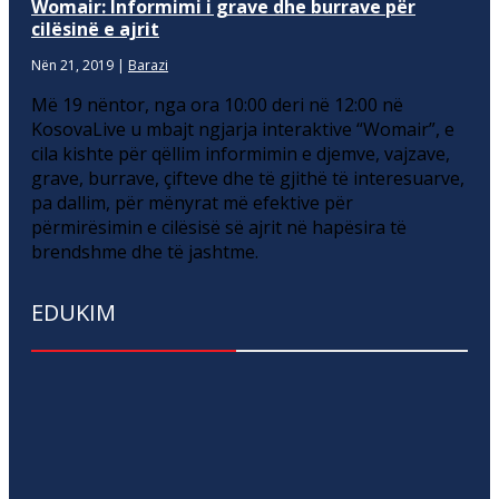
Womair: Informimi i grave dhe burrave për
cilësinë e ajrit
Nën 21, 2019
|
Barazi
Më 19 nëntor, nga ora 10:00 deri në 12:00 në
KosovaLive u mbajt ngjarja interaktive “Womair”, e
cila kishte për qëllim informimin e djemve, vajzave,
grave, burrave, çifteve dhe të gjithë të interesuarve,
pa dallim, për mënyrat më efektive për
përmirësimin e cilësisë së ajrit në hapësira të
brendshme dhe të jashtme.
EDUKIM