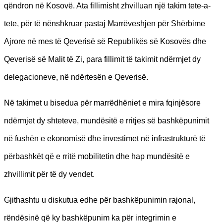
qëndron në Kosovë. Ata fillimisht zhvilluan një takim tete-a-
tete, për të nënshkruar pastaj Marrëveshjen për Shërbime
Ajrore në mes të Qeverisë së Republikës së Kosovës dhe
Qeverisë së Malit të Zi, para fillimit të takimit ndërmjet dy
delegacioneve, në ndërtesën e Qeverisë.
Në takimet u bisedua për marrëdhëniet e mira fqinjësore
ndërmjet dy shteteve, mundësitë e rritjes së bashkëpunimit
në fushën e ekonomisë dhe investimet në infrastrukturë të
përbashkët që e rritë mobilitetin dhe hap mundësitë e
zhvillimit për të dy vendet.
Gjithashtu u diskutua edhe për bashkëpunimin rajonal,
rëndësinë që ky bashkëpunim ka për integrimin e