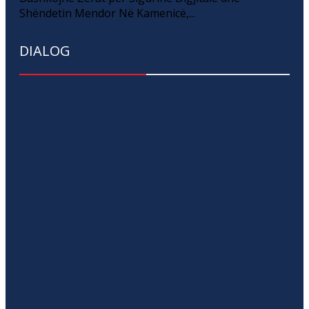
Shëndetin Mendor Në Kamenicë,...
DIALOG