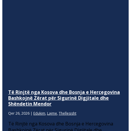
Të Rinjtë nga Kosova dhe Bosnja e Hercegovina
Bashkojnë Zërat për Sigurinë Digjitale dhe
Shëndetin Mendor
Qer 26, 2026
|
Edukim
,
Lajme
,
Thellesisht
Të Rinjtë nga Kosova dhe Bosnja e Hercegovina
Bashkojnë Zërat për Sigurinë Digjitale dhe