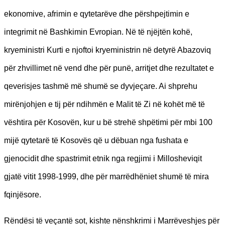
ekonomive, afrimin e qytetarëve dhe përshpejtimin e
integrimit në Bashkimin Evropian. Në të njëjtën kohë,
kryeministri Kurti e njoftoi kryeministrin në detyrë Abazoviq
për zhvillimet në vend dhe për punë, arritjet dhe rezultatet e
qeverisjes tashmë më shumë se dyvjeçare. Ai shprehu
mirënjohjen e tij për ndihmën e Malit të Zi në kohët më të
vështira për Kosovën, kur u bë strehë shpëtimi për mbi 100
mijë qytetarë të Kosovës që u dëbuan nga fushata e
gjenocidit dhe spastrimit etnik nga regjimi i Millosheviqit
gjatë vitit 1998-1999, dhe për marrëdhëniet shumë të mira
fqinjësore.
Rëndësi të veçantë sot, kishte nënshkrimi i Marrëveshjes për