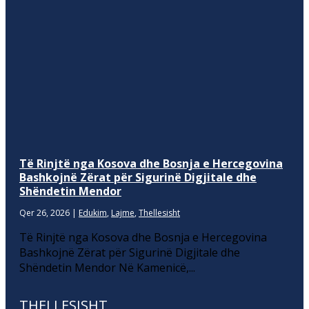
Të Rinjtë nga Kosova dhe Bosnja e Hercegovina
Bashkojnë Zërat për Sigurinë Digjitale dhe
Shëndetin Mendor
Qer 26, 2026
|
Edukim
,
Lajme
,
Thellesisht
Të Rinjtë nga Kosova dhe Bosnja e Hercegovina
Bashkojnë Zërat për Sigurinë Digjitale dhe
Shëndetin Mendor Në Kamenicë,...
THELLESISHT