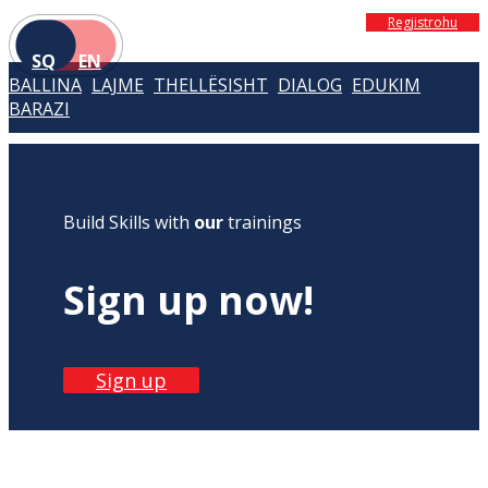
Regjistrohu
SQ
EN
BALLINA
LAJME
THELLËSISHT
DIALOG
EDUKIM
BARAZI
Build Skills with
our
trainings
Sign up now!
Sign up