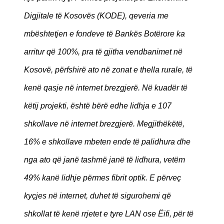
Digjitale të Kosovës (KODE), qeveria me
mbështetjen e fondeve të Bankës Botërore ka
arritur që 100%, pra të gjitha vendbanimet në
Kosovë, përfshirë ato në zonat e thella rurale, të
kenë qasje në internet brezgjerë. Në kuadër të
këtij projekti, është bërë edhe lidhja e 107
shkollave në internet brezgjerë. Megjithëkëtë,
16% e shkollave mbeten ende të palidhura dhe
nga ato që janë tashmë janë të lidhura, vetëm
49% kanë lidhje përmes fibrit optik. E përveç
kyçjes në internet, duhet të sigurohemi që
shkollat të kenë rrjetet e tyre LAN ose Ëifi, për të