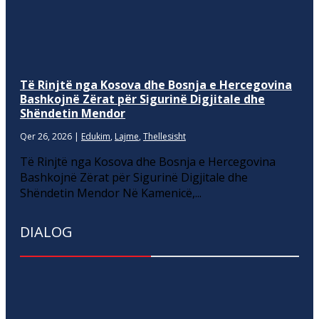
Të Rinjtë nga Kosova dhe Bosnja e Hercegovina
Bashkojnë Zërat për Sigurinë Digjitale dhe
Shëndetin Mendor
Qer 26, 2026
|
Edukim
,
Lajme
,
Thellesisht
Të Rinjtë nga Kosova dhe Bosnja e Hercegovina
Bashkojnë Zërat për Sigurinë Digjitale dhe
Shëndetin Mendor Në Kamenicë,...
DIALOG