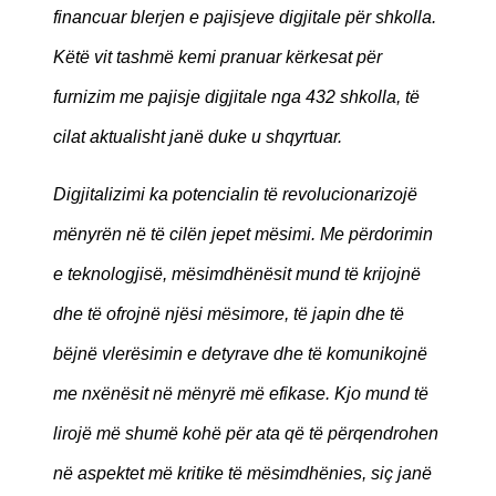
financuar blerjen e pajisjeve digjitale për shkolla.
Këtë vit tashmë kemi pranuar kërkesat për
furnizim me pajisje digjitale nga 432 shkolla, të
cilat aktualisht janë duke u shqyrtuar.
Digjitalizimi ka potencialin të revolucionarizojë
mënyrën në të cilën jepet mësimi. Me përdorimin
e teknologjisë, mësimdhënësit mund të krijojnë
dhe të ofrojnë njësi mësimore, të japin dhe të
bëjnë vlerësimin e detyrave dhe të komunikojnë
me nxënësit në mënyrë më efikase. Kjo mund të
lirojë më shumë kohë për ata që të përqendrohen
në aspektet më kritike të mësimdhënies, siç janë