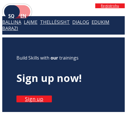
Regjistrohu
SQ
EN
BALLINA
LAJME
THELLËSISHT
DIALOG
EDUKIM
BARAZI
Build Skills with
our
trainings
Sign up now!
Sign up