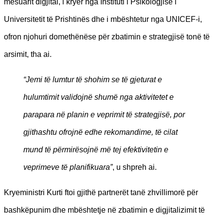
mësuarit digjital, i kryer nga Instituti i Psikologjisë i
Universitetit të Prishtinës dhe i mbështetur nga UNICEF-i,
ofron njohuri domethënëse për zbatimin e strategjisë tonë të
arsimit, tha ai.
“Jemi të lumtur të shohim se të gjeturat e
hulumtimit validojnë shumë nga aktivitetet e
parapara në planin e veprimit të strategjisë, por
gjithashtu ofrojnë edhe rekomandime, të cilat
mund të përmirësojnë më tej efektivitetin e
veprimeve të planifikuara”
, u shpreh ai.
Kryeministri Kurti ftoi gjithë partnerët tanë zhvillimorë për
bashkëpunim dhe mbështetje në zbatimin e digjitalizimit të