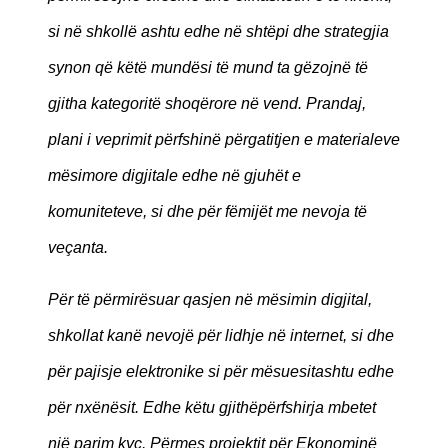
si në shkollë ashtu edhe në shtëpi dhe strategjia
synon që këtë mundësi të mund ta gëzojnë të
gjitha kategoritë shoqërore në vend. Prandaj,
plani i veprimit përfshinë përgatitjen e materialeve
mësimore digjitale edhe në gjuhët e
komuniteteve, si dhe për fëmijët me nevoja të
veçanta.
Për të përmirësuar qasjen në mësimin digjital,
shkollat kanë nevojë për lidhje në internet, si dhe
për pajisje elektronike si për mësuesitashtu edhe
për nxënësit. Edhe këtu gjithëpërfshirja mbetet
një parim kyç. Përmes projektit për Ekonominë