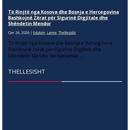
Të Rinjtë nga Kosova dhe Bosnja e Hercegovina
Bashkojnë Zërat për Sigurinë Digjitale dhe
Shëndetin Mendor
Qer 26, 2026
|
Edukim
,
Lajme
,
Thellesisht
Të Rinjtë nga Kosova dhe Bosnja e Hercegovina
Bashkojnë Zërat për Sigurinë Digjitale dhe
Shëndetin Mendor Në Kamenicë,...
THELLESISHT