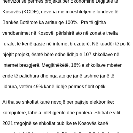
nënvizoi se përmes projektit për Ekonominë Digjitale të
Kosovës (KODE), qeveria me mbështetjen e fondeve të
Bankës Botërore ka arritur që 100%. Pra të gjitha
vendbanimet në Kosovë, përfshirë ato në zonat e thella
rurale, të kenë qasje në internet brezgjerë. Në kuadër të po të
njëjtit projekt, është bërë edhe lidhja e 107 shkollave në
internet brezgjerë. Megjithëkëtë, 16% e shkollave mbeten
ende të palidhura dhe nga ato që janë tashmë janë të
lidhura, vetëm 49% kanë lidhje përmes fibrit optik.
Ai tha se shkollat kanë nevojë për pajisje elektronike:
kompjuterë, tabela inteligjente dhe printera. Shifrat e vitit
2021 tregojnë se shkollat publike të Kosovës kanë