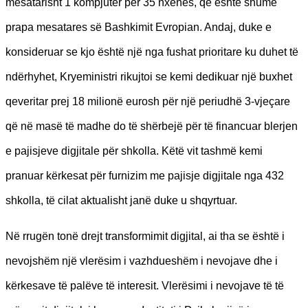
mesatarisht 1 kompjuter për 35 nxënës, që është shumë
prapa mesatares së Bashkimit Evropian. Andaj, duke e
konsideruar se kjo është një nga fushat prioritare ku duhet të
ndërhyhet, Kryeministri rikujtoi se kemi dedikuar një buxhet
qeveritar prej 18 milionë eurosh për një periudhë 3-vjeçare
që në masë të madhe do të shërbejë për të financuar blerjen
e pajisjeve digjitale për shkolla. Këtë vit tashmë kemi
pranuar kërkesat për furnizim me pajisje digjitale nga 432
shkolla, të cilat aktualisht janë duke u shqyrtuar.
Në rrugën tonë drejt transformimit digjital, ai tha se është i
nevojshëm një vlerësim i vazhdueshëm i nevojave dhe i
kërkesave të palëve të interesit. Vlerësimi i nevojave të të