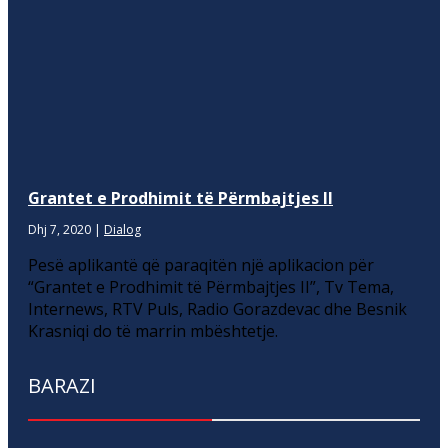
Grantet e Prodhimit të Përmbajtjes II
Dhj 7, 2020
|
Dialog
Pesë aplikantë që paraqitën një aplikacion për
“Grantet e Prodhimit të Përmbajtjes II”, Tv Tema,
Internews, RTV Puls, Radio Gorazdevac dhe Besnik
Krasniqi do të marrin mbështetje.
BARAZI