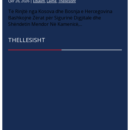
Qer 26, 2026
|
Edukim
,
Lajme
,
Thellesisht
Të Rinjtë nga Kosova dhe Bosnja e Hercegovina
Bashkojnë Zërat për Sigurinë Digjitale dhe
Shëndetin Mendor Në Kamenicë,...
THELLESISHT