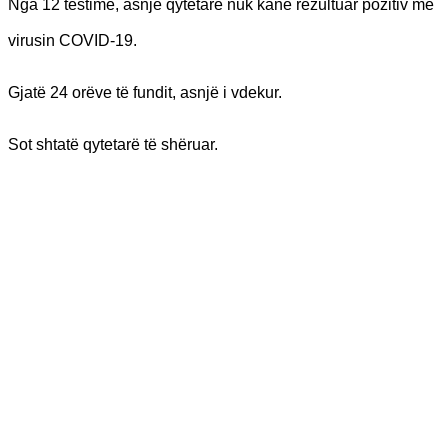
Nga 12 testime, asnjë qytetarë nuk kanë rezultuar pozitiv me
virusin COVID-19.
Gjatë 24 orëve të fundit, asnjë i vdekur.
Sot shtatë qytetarë të shëruar.