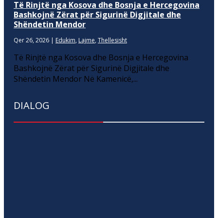
Të Rinjtë nga Kosova dhe Bosnja e Hercegovina
Bashkojnë Zërat për Sigurinë Digjitale dhe
Shëndetin Mendor
Qer 26, 2026
|
Edukim
,
Lajme
,
Thellesisht
Të Rinjtë nga Kosova dhe Bosnja e Hercegovina
Bashkojnë Zërat për Sigurinë Digjitale dhe
Shëndetin Mendor Në Kamenicë,...
DIALOG