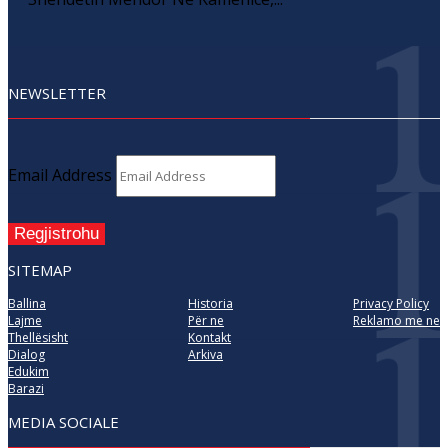
NEWSLETTER
Email Address
Regjistrohu
SITEMAP
Ballina
Historia
Privacy Policy
Lajme
Për ne
Reklamo me ne
Thellësisht
Kontakt
Dialog
Arkiva
Edukim
Barazi
MEDIA SOCIALE