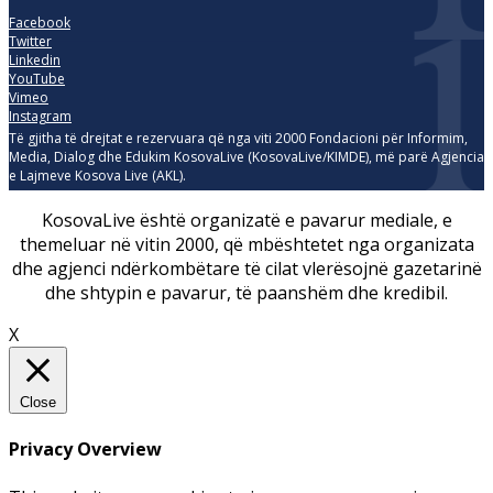
Facebook
Twitter
Linkedin
YouTube
Vimeo
Instagram
Të gjitha të drejtat e rezervuara që nga viti 2000 Fondacioni për Informim,
Media, Dialog dhe Edukim KosovaLive (KosovaLive/KIMDE), më parë Agjencia
e Lajmeve Kosova Live (AKL).
KosovaLive është organizatë e pavarur mediale, e
themeluar në vitin 2000, që mbështetet nga organizata
dhe agjenci ndërkombëtare të cilat vlerësojnë gazetarinë
dhe shtypin e pavarur, të paanshëm dhe kredibil.
X
Close
Privacy Overview