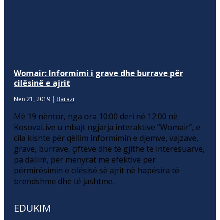
Womair: Informimi i grave dhe burrave për
cilësinë e ajrit
Nën 21, 2019
|
Barazi
Më 19 nëntor, nga ora 10:00 deri në 12:00 në
KosovaLive u mbajt ngjarja interaktive “Womair”, e
cila kishte për qëllim informimin e djemve, vajzave,
grave, burrave, çifteve dhe të gjithë të interesuarve,
pa dallim, për mënyrat më efektive për
përmirësimin e cilësisë së ajrit në hapësira të
brendshme dhe të jashtme.
EDUKIM