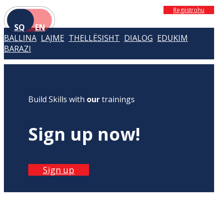
Regjistrohu
SQ
EN
BALLINA
LAJME
THELLËSISHT
DIALOG
EDUKIM
BARAZI
Build Skills with
our
trainings
Sign up now!
Sign up