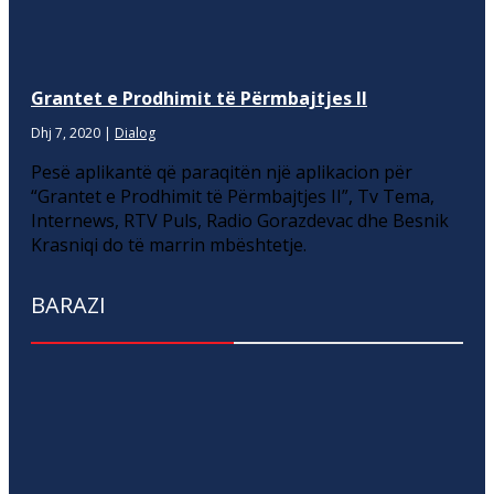
Grantet e Prodhimit të Përmbajtjes II
Dhj 7, 2020
|
Dialog
Pesë aplikantë që paraqitën një aplikacion për
“Grantet e Prodhimit të Përmbajtjes II”, Tv Tema,
Internews, RTV Puls, Radio Gorazdevac dhe Besnik
Krasniqi do të marrin mbështetje.
BARAZI