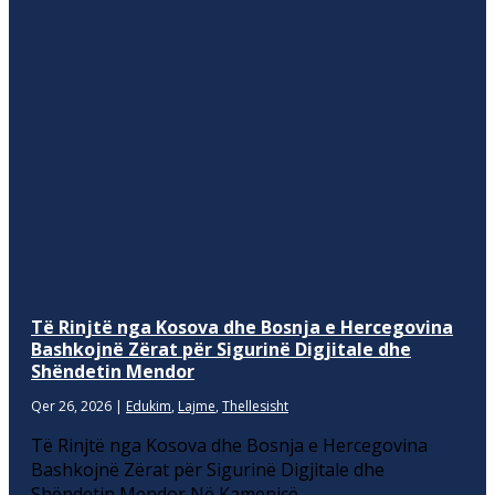
Të Rinjtë nga Kosova dhe Bosnja e Hercegovina
Bashkojnë Zërat për Sigurinë Digjitale dhe
Shëndetin Mendor
Qer 26, 2026
|
Edukim
,
Lajme
,
Thellesisht
Të Rinjtë nga Kosova dhe Bosnja e Hercegovina
Bashkojnë Zërat për Sigurinë Digjitale dhe
Shëndetin Mendor Në Kamenicë,...