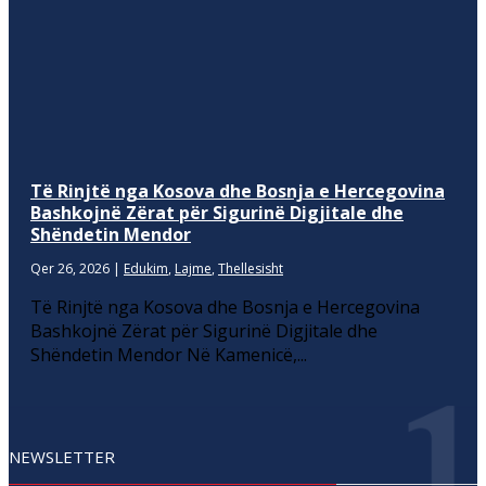
Të Rinjtë nga Kosova dhe Bosnja e Hercegovina
Bashkojnë Zërat për Sigurinë Digjitale dhe
Shëndetin Mendor
Qer 26, 2026
|
Edukim
,
Lajme
,
Thellesisht
Të Rinjtë nga Kosova dhe Bosnja e Hercegovina
Bashkojnë Zërat për Sigurinë Digjitale dhe
Shëndetin Mendor Në Kamenicë,...
NEWSLETTER