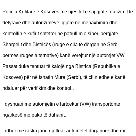
Policia Kufitare e Kosovës me njësitet e saj gjatë realizimit të
detyrave dhe autorizimeve ligjore në menaxhimin dhe
kontrollin e kufirit shtetror në patrullim e sipër, përgjatë
Sharpelit dhe Bistricës (rrugë e cila të dërgon në Serbi
përmes rrugës alternative) kanë vërejtur një automjet VW
Passat duke tentuar të kalojë nga Bistrica (Republika e
Kosovës) për në fshatin Mure (Serbi), të cilin edhe e kanë
ndaluar për verifikim dhe kontroll.
I dyshuari me automjetin e lartcekur (VW) transportonte
ngarkesë me pako të duhanit.
Lidhur me rastin janë njoftuar autoritetet doganore dhe me