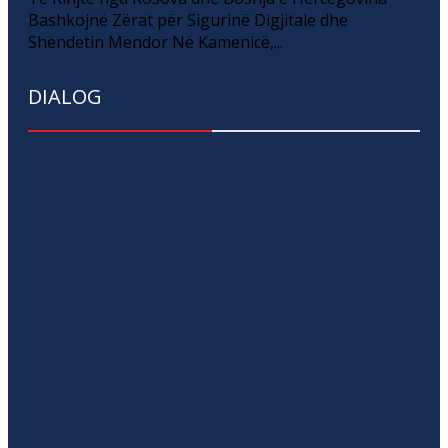
Bashkojnë Zërat për Sigurinë Digjitale dhe
Shëndetin Mendor Në Kamenicë,...
DIALOG