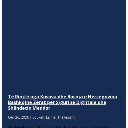
Të Rinjtë nga Kosova dhe Bosnja e Hercegovina
Bashkojnë Zërat për Sigurinë Digjitale dhe
Shëndetin Mendor
Qer 26, 2026
|
Edukim
,
Lajme
,
Thellesisht
Të Rinjtë nga Kosova dhe Bosnja e Hercegovina