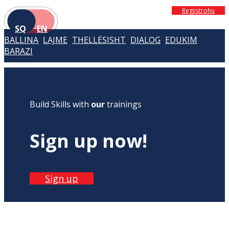
Regjistrohu
SQ
EN
BALLINA
LAJME
THELLËSISHT
DIALOG
EDUKIM
BARAZI
Build Skills with
our
trainings
Sign up now!
Sign up