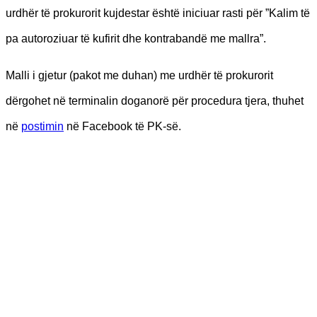
urdhër të prokurorit kujdestar është iniciuar rasti për ”Kalim të
pa autoroziuar të kufirit dhe kontrabandë me mallra”.
Malli i gjetur (pakot me duhan) me urdhër të prokurorit
dërgohet në terminalin doganorë për procedura tjera, thuhet
në
postimin
në Facebook të PK-së.