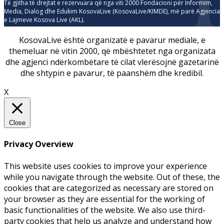
Të gjitha të drejtat e rezervuara që nga viti 2000 Fondacioni për Informim,
Media, Dialog dhe Edukim KosovaLive (KosovaLive/KIMDE), më parë Agjencia
e Lajmeve Kosova Live (AKL).
KosovaLive është organizatë e pavarur mediale, e
themeluar në vitin 2000, që mbështetet nga organizata
dhe agjenci ndërkombëtare të cilat vlerësojnë gazetarinë
dhe shtypin e pavarur, të paanshëm dhe kredibil.
X
Close
Privacy Overview
This website uses cookies to improve your experience
while you navigate through the website. Out of these, the
cookies that are categorized as necessary are stored on
your browser as they are essential for the working of
basic functionalities of the website. We also use third-
party cookies that help us analyze and understand how