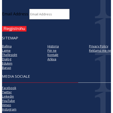
Email Address
Regjistrohu
SITEMAP
Ballina
Historia
Privacy Policy
Lajme
Për ne
Reklamo me ne
Thellësisht
Kontakt
Dialog
Arkiva
Edukim
Barazi
MEDIA SOCIALE
Facebook
Twitter
Linkedin
YouTube
Vimeo
Instagram