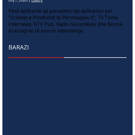
Dhj 7, 2020
|
Dialog
Pesë aplikantë që paraqitën një aplikacion për
“Grantet e Prodhimit të Përmbajtjes II”, Tv Tema,
Internews, RTV Puls, Radio Gorazdevac dhe Besnik
Krasniqi do të marrin mbështetje.
BARAZI