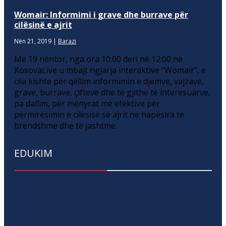
Womair: Informimi i grave dhe burrave për
cilësinë e ajrit
Nën 21, 2019
|
Barazi
Më 19 nëntor, nga ora 10:00 deri në 12:00 në
KosovaLive u mbajt ngjarja interaktive “Womair”, e
cila kishte për qëllim informimin e djemve, vajzave,
grave, burrave, çifteve dhe të gjithë të interesuarve,
pa dallim, për mënyrat më efektive për
përmirësimin e cilësisë së ajrit në hapësira të
brendshme dhe të jashtme.
EDUKIM