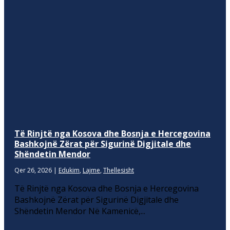
Të Rinjtë nga Kosova dhe Bosnja e Hercegovina
Bashkojnë Zërat për Sigurinë Digjitale dhe
Shëndetin Mendor
Qer 26, 2026
|
Edukim
,
Lajme
,
Thellesisht
Të Rinjtë nga Kosova dhe Bosnja e Hercegovina
Bashkojnë Zërat për Sigurinë Digjitale dhe
Shëndetin Mendor Në Kamenicë,...