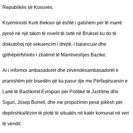
Republikës së Kosovës.
Kryeministri Kurti theksoi që është i gatshëm për të marrë
pjesë në një takim të nivelit të lartë në Bruksel ku do të
diskutohej një sekuencim i drejtë, i balancuar dhe
gjithëpërfshirës i zbatimit të Marrëveshjes Bazike.
Ai i informoi ambasadorët dhe zëvendësambasadorët e
pranishëm për bisedën që ka pasur dje me Përfaqësuesin e
Lartë të Bashkimit Evropian për Politikë të Jashtme dhe
Siguri, Josep Borrell, dhe me propozimin pesë pikësh për
depërshkallëzim të plotë të situatës në katër komunat në veri
të vendit.