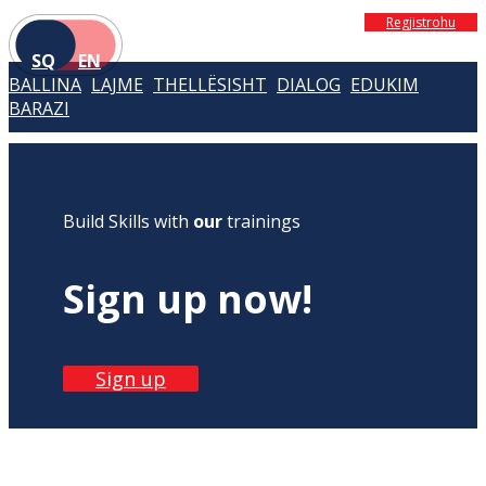
Regjistrohu
SQ
EN
BALLINA
LAJME
THELLËSISHT
DIALOG
EDUKIM
BARAZI
Build Skills with
our
trainings
Sign up now!
Sign up