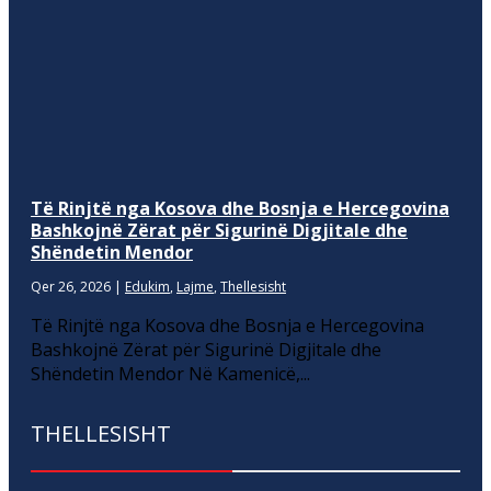
Të Rinjtë nga Kosova dhe Bosnja e Hercegovina
Bashkojnë Zërat për Sigurinë Digjitale dhe
Shëndetin Mendor
Qer 26, 2026
|
Edukim
,
Lajme
,
Thellesisht
Të Rinjtë nga Kosova dhe Bosnja e Hercegovina
Bashkojnë Zërat për Sigurinë Digjitale dhe
Shëndetin Mendor Në Kamenicë,...
THELLESISHT