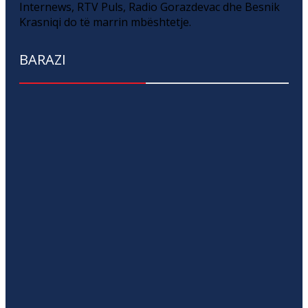
Internews, RTV Puls, Radio Gorazdevac dhe Besnik
Krasniqi do të marrin mbështetje.
BARAZI