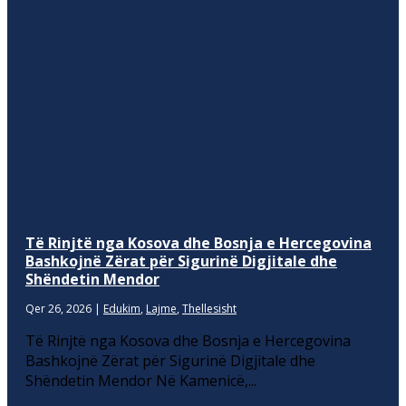
Të Rinjtë nga Kosova dhe Bosnja e Hercegovina
Bashkojnë Zërat për Sigurinë Digjitale dhe
Shëndetin Mendor
Qer 26, 2026
|
Edukim
,
Lajme
,
Thellesisht
Të Rinjtë nga Kosova dhe Bosnja e Hercegovina
Bashkojnë Zërat për Sigurinë Digjitale dhe
Shëndetin Mendor Në Kamenicë,...