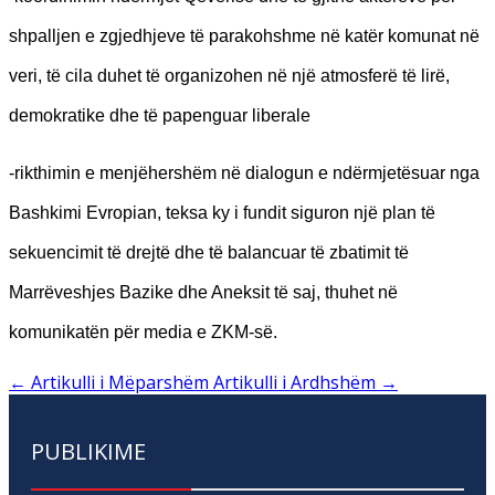
shpalljen e zgjedhjeve të parakohshme në katër komunat në
veri, të cila duhet të organizohen në një atmosferë të lirë,
demokratike dhe të papenguar liberale
-rikthimin e menjëhershëm në dialogun e ndërmjetësuar nga
Bashkimi Evropian, teksa ky i fundit siguron një plan të
sekuencimit të drejtë dhe të balancuar të zbatimit të
Marrëveshjes Bazike dhe Aneksit të saj, thuhet në
komunikatën për media e ZKM-së.
←
Artikulli i Mëparshëm
Artikulli i Ardhshëm
→
PUBLIKIME