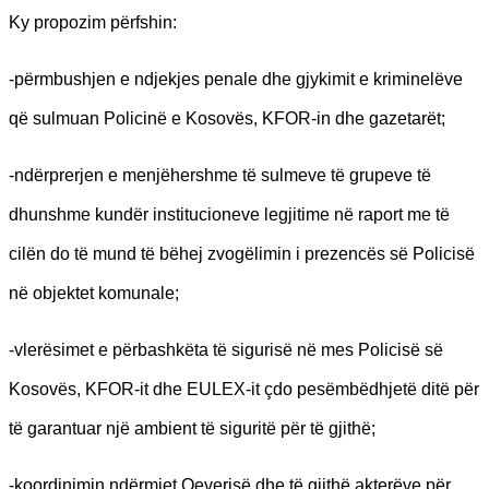
Ky propozim përfshin:
-përmbushjen e ndjekjes penale dhe gjykimit e kriminelëve
që sulmuan Policinë e Kosovës, KFOR-in dhe gazetarët;
-ndërprerjen e menjëhershme të sulmeve të grupeve të
dhunshme kundër institucioneve legjitime në raport me të
cilën do të mund të bëhej zvogëlimin i prezencës së Policisë
në objektet komunale;
-vlerësimet e përbashkëta të sigurisë në mes Policisë së
Kosovës, KFOR-it dhe EULEX-it çdo pesëmbëdhjetë ditë për
të garantuar një ambient të siguritë për të gjithë;
-koordinimin ndërmjet Qeverisë dhe të gjithë akterëve për