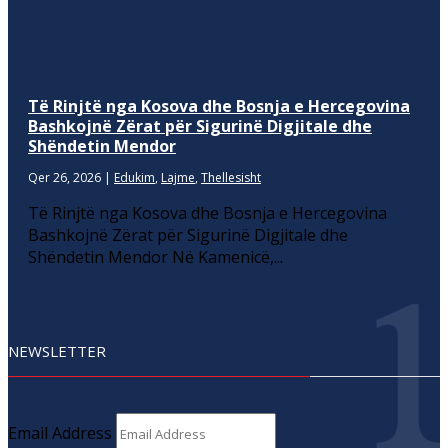
Të Rinjtë nga Kosova dhe Bosnja e Hercegovina
Bashkojnë Zërat për Sigurinë Digjitale dhe
Shëndetin Mendor
Qer 26, 2026
|
Edukim
,
Lajme
,
Thellesisht
Të Rinjtë nga Kosova dhe Bosnja e Hercegovina
Bashkojnë Zërat për Sigurinë Digjitale dhe
Shëndetin Mendor Në Kamenicë,...
NEWSLETTER
Email Address