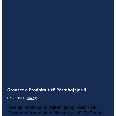
Grantet e Prodhimit të Përmbajtjes II
Dhj 7, 2020
|
Dialog
Pesë aplikantë që paraqitën një aplikacion për
“Grantet e Prodhimit të Përmbajtjes II”, Tv Tema,