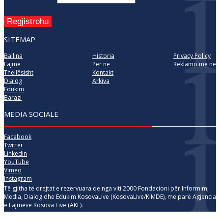
Regjistrohu
SITEMAP
Ballina
Historia
Privacy Policy
Lajme
Për ne
Reklamo me ne
Thellësisht
Kontakt
Dialog
Arkiva
Edukim
Barazi
MEDIA SOCIALE
Facebook
Twitter
Linkedin
YouTube
Vimeo
Instagram
Të gjitha të drejtat e rezervuara që nga viti 2000 Fondacioni për Informim,
Media, Dialog dhe Edukim KosovaLive (KosovaLive/KIMDE), më parë Agjencia
e Lajmeve Kosova Live (AKL).