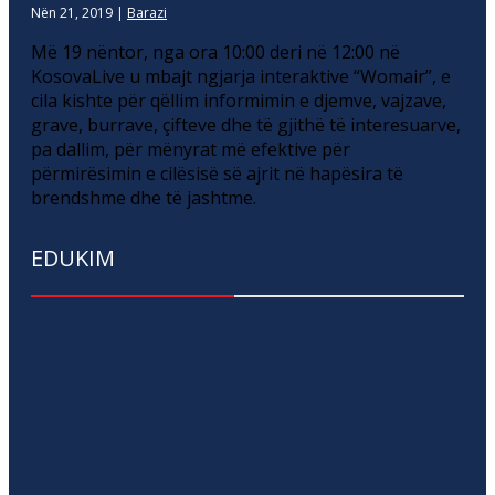
Nën 21, 2019
|
Barazi
Më 19 nëntor, nga ora 10:00 deri në 12:00 në
KosovaLive u mbajt ngjarja interaktive “Womair”, e
cila kishte për qëllim informimin e djemve, vajzave,
grave, burrave, çifteve dhe të gjithë të interesuarve,
pa dallim, për mënyrat më efektive për
përmirësimin e cilësisë së ajrit në hapësira të
brendshme dhe të jashtme.
EDUKIM