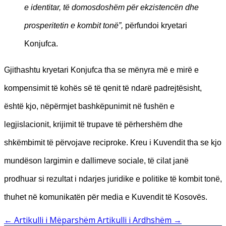
e identitar, të domosdoshëm për ekzistencën dhe
prosperitetin e kombit tonë”,
përfundoi kryetari
Konjufca.​
Gjithashtu kryetari Konjufca tha se mënyra më e mirë e
kompensimit të kohës së të qenit të ndarë padrejtësisht,
është kjo, nëpërmjet bashkëpunimit në fushën e
legjislacionit, krijimit të trupave të përhershëm dhe
shkëmbimit të përvojave reciproke. Kreu i Kuvendit tha se kjo
mundëson largimin e dallimeve sociale, të cilat janë
prodhuar si rezultat i ndarjes juridike e politike të kombit tonë,
thuhet në komunikatën për media e Kuvendit të Kosovës.
←
Artikulli i Mëparshëm
Artikulli i Ardhshëm
→