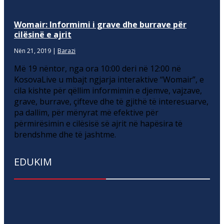
Womair: Informimi i grave dhe burrave për
cilësinë e ajrit
Nën 21, 2019
|
Barazi
Më 19 nëntor, nga ora 10:00 deri në 12:00 në
KosovaLive u mbajt ngjarja interaktive “Womair”, e
cila kishte për qëllim informimin e djemve, vajzave,
grave, burrave, çifteve dhe të gjithë të interesuarve,
pa dallim, për mënyrat më efektive për
përmirësimin e cilësisë së ajrit në hapësira të
brendshme dhe të jashtme.
EDUKIM