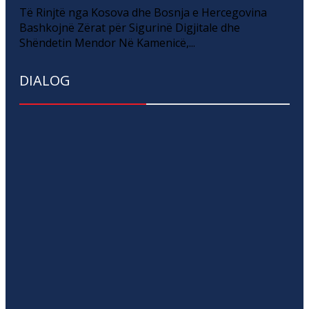
Të Rinjtë nga Kosova dhe Bosnja e Hercegovina
Bashkojnë Zërat për Sigurinë Digjitale dhe
Shëndetin Mendor Në Kamenicë,...
DIALOG