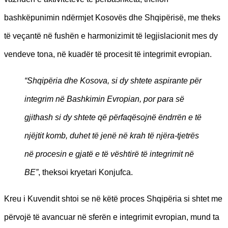
bashkëpunimin ndërmjet Kosovës dhe Shqipërisë, me theks
të veçantë në fushën e harmonizimit të legjislacionit mes dy
vendeve tona, në kuadër të procesit të integrimit evropian.
“Shqipëria dhe Kosova, si dy shtete aspirante për
integrim në Bashkimin Evropian, por para së
gjithash si dy shtete që përfaqësojnë ëndrrën e të
njëjtit komb, duhet të jenë në krah të njëra-tjetrës
në procesin e gjatë e të vështirë të integrimit në
BE”
, theksoi kryetari Konjufca.
Kreu i Kuvendit shtoi se në këtë proces Shqipëria si shtet me
përvojë të avancuar në sferën e integrimit evropian, mund ta