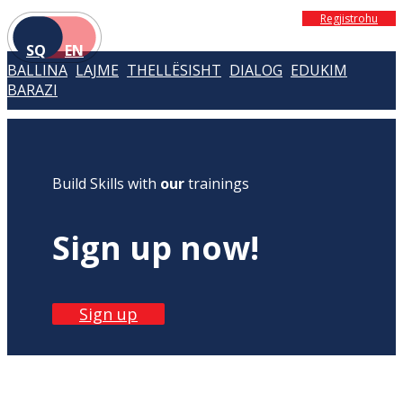
Regjistrohu
SQ
EN
BALLINA
LAJME
THELLËSISHT
DIALOG
EDUKIM
BARAZI
Build Skills with
our
trainings
Sign up now!
Sign up