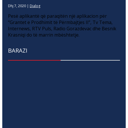
Dhj 7, 2020
|
Dialog
Pesë aplikantë që paraqitën një aplikacion për
“Grantet e Prodhimit të Përmbajtjes II”, Tv Tema,
Internews, RTV Puls, Radio Gorazdevac dhe Besnik
Krasniqi do të marrin mbështetje.
BARAZI