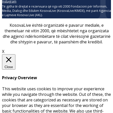
Instagram
Të gjitha të drejtat e rezervuara që nga viti 2000 Fondacioni për Informim,
Media, Dialog dhe Edukim KosovaLive (KosovaLive/KIMDE), më parë Agjencia
e Lajmeve Kosova Live (AKL).
KosovaLive është organizatë e pavarur mediale, e
themeluar në vitin 2000, që mbështetet nga organizata
dhe agjenci ndërkombëtare të cilat vlerësojnë gazetarinë
dhe shtypin e pavarur, të paanshëm dhe kredibil.
X
Close
Privacy Overview
This website uses cookies to improve your experience
while you navigate through the website. Out of these, the
cookies that are categorized as necessary are stored on
your browser as they are essential for the working of
basic functionalities of the website. We also use third-