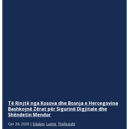
Të Rinjtë nga Kosova dhe Bosnja e Hercegovina
Bashkojnë Zërat për Sigurinë Digjitale dhe
Shëndetin Mendor
Qer 26, 2026
|
Edukim
,
Lajme
,
Thellesisht