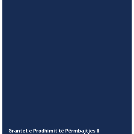
Grantet e Prodhimit të Përmbajtjes II