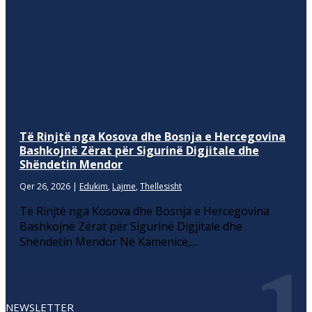
Të Rinjtë nga Kosova dhe Bosnja e Hercegovina
Bashkojnë Zërat për Sigurinë Digjitale dhe
Shëndetin Mendor
Qer 26, 2026
|
Edukim
,
Lajme
,
Thellesisht
Të Rinjtë nga Kosova dhe Bosnja e Hercegovina
Bashkojnë Zërat për Sigurinë Digjitale dhe
Shëndetin Mendor Në Kamenicë,...
NEWSLETTER