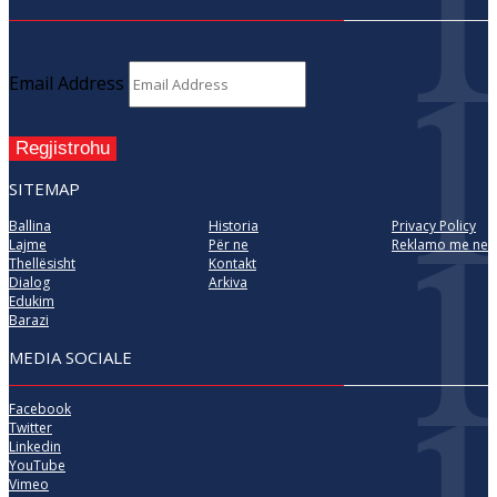
Email Address
Regjistrohu
SITEMAP
Ballina
Historia
Privacy Policy
Lajme
Për ne
Reklamo me ne
Thellësisht
Kontakt
Dialog
Arkiva
Edukim
Barazi
MEDIA SOCIALE
Facebook
Twitter
Linkedin
YouTube
Vimeo