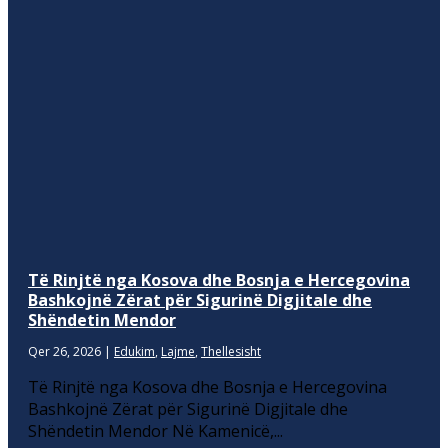
Të Rinjtë nga Kosova dhe Bosnja e Hercegovina
Bashkojnë Zërat për Sigurinë Digjitale dhe
Shëndetin Mendor
Qer 26, 2026
|
Edukim
,
Lajme
,
Thellesisht
Të Rinjtë nga Kosova dhe Bosnja e Hercegovina
Bashkojnë Zërat për Sigurinë Digjitale dhe
Shëndetin Mendor Në Kamenicë,...