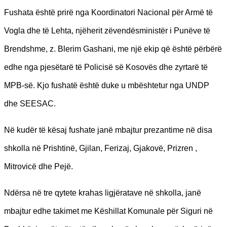
Fushata është prirë nga Koordinatori Nacional për Armë të
Vogla dhe të Lehta, njëherit zëvendësministër i Punëve të
Brendshme, z. Blerim Gashani, me një ekip që është përbërë
edhe nga pjesëtarë të Policisë së Kosovës dhe zyrtarë të
MPB-së. Kjo fushatë është duke u mbështetur nga UNDP
dhe SEESAC.
Në kudër të kësaj fushate janë mbajtur prezantime në disa
shkolla në Prishtinë, Gjilan, Ferizaj, Gjakovë, Prizren ,
Mitrovicë dhe Pejë.
Ndërsa në tre qytete krahas ligjëratave në shkolla, janë
mbajtur edhe takimet me Këshillat Komunale për Siguri në