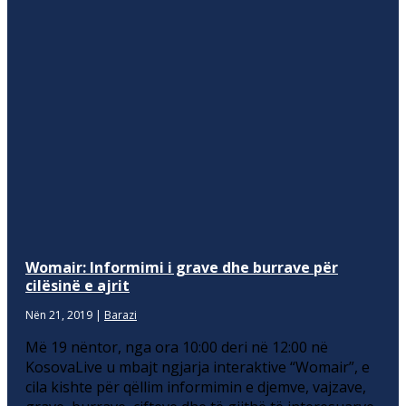
Womair: Informimi i grave dhe burrave për
cilësinë e ajrit
Nën 21, 2019
|
Barazi
Më 19 nëntor, nga ora 10:00 deri në 12:00 në
KosovaLive u mbajt ngjarja interaktive “Womair”, e
cila kishte për qëllim informimin e djemve, vajzave,