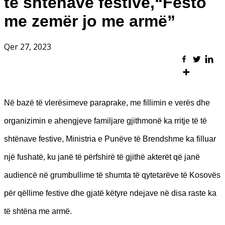
të shtënave festive,“Festo
me zemër jo me armë”
Qer 27, 2023
Në bazë të vlerësimeve paraprake, me fillimin e verës dhe
organizimin e ahengjeve familjare gjithmonë ka rritje të të
shtënave festive, Ministria e Punëve të Brendshme ka filluar
një fushatë, ku janë të përfshirë të gjithë akterët që janë
audiencë në grumbullime të shumta të qytetarëve të Kosovës
për qëllime festive dhe gjatë këtyre ndejave në disa raste ka
të shtëna me armë.