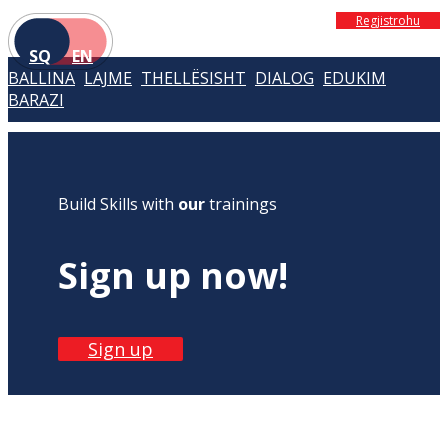
Regjistrohu
SQ
EN
BALLINA
LAJME
THELLËSISHT
DIALOG
EDUKIM
BARAZI
Build Skills with
our
trainings
Sign up now!
Sign up