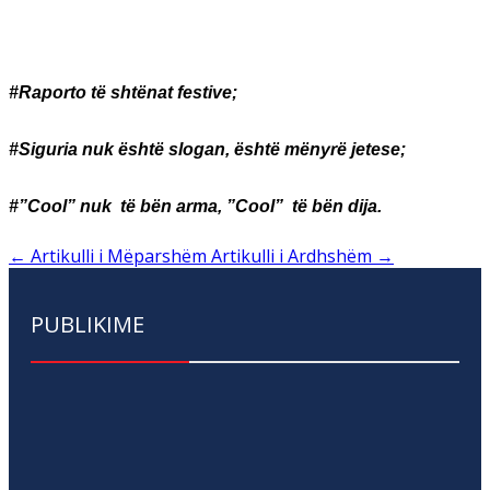
#
Raporto të shtënat festive;
#
Siguria nuk është slogan, është mënyrë jetese;
#”Cool”
nuk të bën arma,
”Cool”
të bën dija.
←
Artikulli i Mëparshëm
Artikulli i Ardhshëm
→
PUBLIKIME