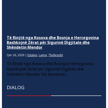
Të Rinjtë nga Kosova dhe Bosnja e Hercegovina
Bashkojnë Zërat për Sigurinë Digjitale dhe
Shëndetin Mendor
Qer 26, 2026
|
Edukim
,
Lajme
,
Thellesisht
Të Rinjtë nga Kosova dhe Bosnja e Hercegovina
Bashkojnë Zërat për Sigurinë Digjitale dhe
Shëndetin Mendor Në Kamenicë,...
DIALOG