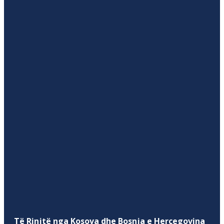
Të Rinjtë nga Kosova dhe Bosnja e Hercegovina