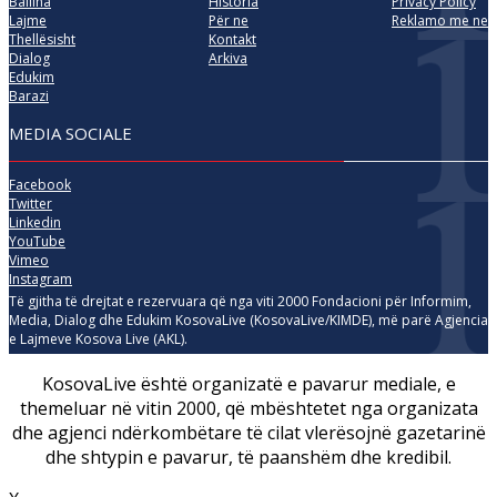
Ballina
Historia
Privacy Policy
Lajme
Për ne
Reklamo me ne
Thellësisht
Kontakt
Dialog
Arkiva
Edukim
Barazi
MEDIA SOCIALE
Facebook
Twitter
Linkedin
YouTube
Vimeo
Instagram
Të gjitha të drejtat e rezervuara që nga viti 2000 Fondacioni për Informim,
Media, Dialog dhe Edukim KosovaLive (KosovaLive/KIMDE), më parë Agjencia
e Lajmeve Kosova Live (AKL).
KosovaLive është organizatë e pavarur mediale, e
themeluar në vitin 2000, që mbështetet nga organizata
dhe agjenci ndërkombëtare të cilat vlerësojnë gazetarinë
dhe shtypin e pavarur, të paanshëm dhe kredibil.