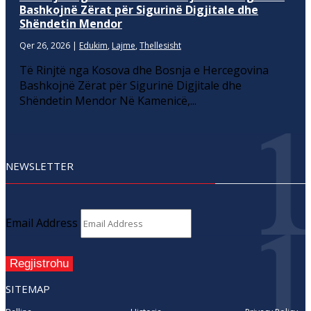
Bashkojnë Zërat për Sigurinë Digjitale dhe
Shëndetin Mendor
Qer 26, 2026
|
Edukim
,
Lajme
,
Thellesisht
Të Rinjtë nga Kosova dhe Bosnja e Hercegovina
Bashkojnë Zërat për Sigurinë Digjitale dhe
Shëndetin Mendor Në Kamenicë,...
NEWSLETTER
Email Address
Regjistrohu
SITEMAP