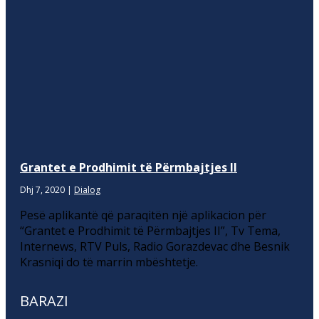
Grantet e Prodhimit të Përmbajtjes II
Dhj 7, 2020
|
Dialog
Pesë aplikantë që paraqitën një aplikacion për
“Grantet e Prodhimit të Përmbajtjes II”, Tv Tema,
Internews, RTV Puls, Radio Gorazdevac dhe Besnik
Krasniqi do të marrin mbështetje.
BARAZI