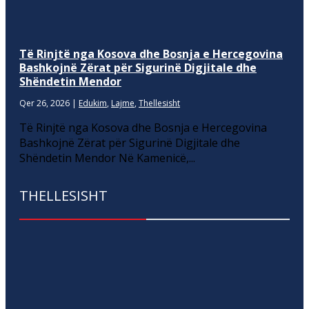
Të Rinjtë nga Kosova dhe Bosnja e Hercegovina
Bashkojnë Zërat për Sigurinë Digjitale dhe
Shëndetin Mendor
Qer 26, 2026
|
Edukim
,
Lajme
,
Thellesisht
Të Rinjtë nga Kosova dhe Bosnja e Hercegovina
Bashkojnë Zërat për Sigurinë Digjitale dhe
Shëndetin Mendor Në Kamenicë,...
THELLESISHT