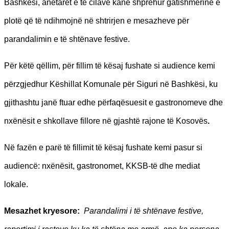
Bashkësi, anëtarët e të cilave kanë shprehur gatishmërinë e
plotë që të ndihmojnë në shtrirjen e mesazheve për
parandalimin e të shtënave festive.
Për këtë qëllim, për fillim të kësaj fushate si audience kemi
përzgjedhur Këshillat Komunale për Siguri në Bashkësi, ku
gjithashtu janë ftuar edhe përfaqësuesit e gastronomeve dhe
nxënësit e shkollave fillore në gjashtë rajone të Kosovës
.
Në fazën e parë të fillimit të kësaj fushate kemi pasur si
audiencë: nxënësit, gastronomet, KKSB-të dhe mediat
lokale.
Mesazhet kryesore:
Parandalimi i të shtënave festive,