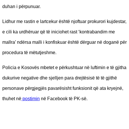
duhan i përpunuar.
Lidhur me rastin e lartcekur është njoftuar prokurori kujdestar,
e cili ka urdhëruar që të iniciohet rast ‘kontrabandim me
mallra’ ndërsa malli i konfiskuar është dërguar në doganë për
procedura të mëtutjeshme.
Policia e Kosovës mbetet e përkushtuar në luftimin e të gjitha
dukurive negative dhe sjelljen para drejtësisë të të gjithë
personave përgjegjës pavarësisht funksionit që ata kryejnë,
thuhet në
postimin
në Facebook të PK-së.