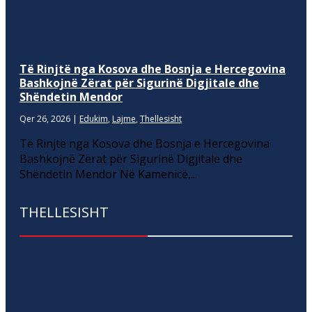
Të Rinjtë nga Kosova dhe Bosnja e Hercegovina
Bashkojnë Zërat për Sigurinë Digjitale dhe
Shëndetin Mendor
Qer 26, 2026
|
Edukim
,
Lajme
,
Thellesisht
Të Rinjtë nga Kosova dhe Bosnja e Hercegovina
Bashkojnë Zërat për Sigurinë Digjitale dhe
Shëndetin Mendor Në Kamenicë,...
THELLESISHT