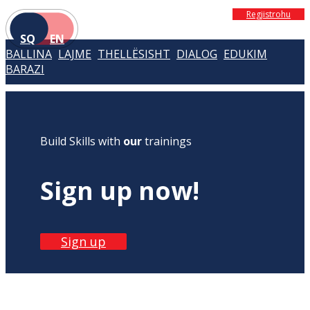
Regjistrohu
SQ
EN
BALLINA
LAJME
THELLËSISHT
DIALOG
EDUKIM
BARAZI
Build Skills with
our
trainings
Sign up now!
Sign up