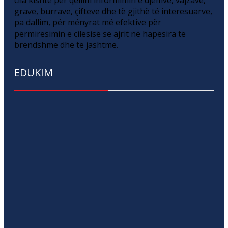
grave, burrave, çifteve dhe të gjithë të interesuarve,
pa dallim, për mënyrat më efektive për
përmirësimin e cilësisë së ajrit në hapësira të
brendshme dhe të jashtme.
EDUKIM