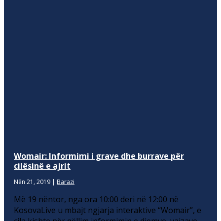
Womair: Informimi i grave dhe burrave për
cilësinë e ajrit
Nën 21, 2019
|
Barazi
Më 19 nëntor, nga ora 10:00 deri në 12:00 në
KosovaLive u mbajt ngjarja interaktive “Womair”, e
cila kishte për qëllim informimin e djemve, vajzave,