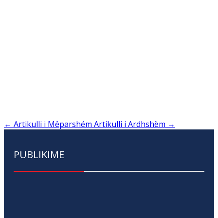
←
Artikulli i Mëparshëm
Artikulli i Ardhshëm
→
PUBLIKIME