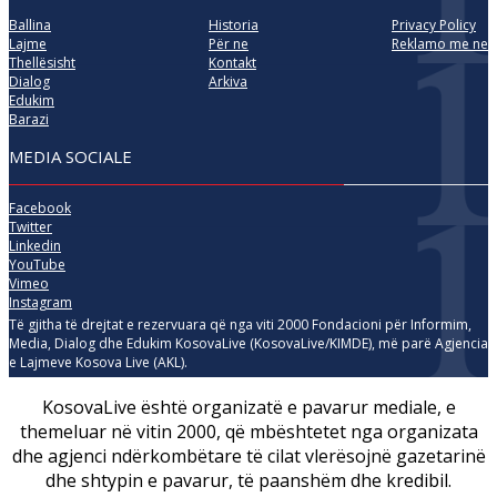
Ballina
Historia
Privacy Policy
Lajme
Për ne
Reklamo me ne
Thellësisht
Kontakt
Dialog
Arkiva
Edukim
Barazi
MEDIA SOCIALE
Facebook
Twitter
Linkedin
YouTube
Vimeo
Instagram
Të gjitha të drejtat e rezervuara që nga viti 2000 Fondacioni për Informim,
Media, Dialog dhe Edukim KosovaLive (KosovaLive/KIMDE), më parë Agjencia
e Lajmeve Kosova Live (AKL).
KosovaLive është organizatë e pavarur mediale, e
themeluar në vitin 2000, që mbështetet nga organizata
dhe agjenci ndërkombëtare të cilat vlerësojnë gazetarinë
dhe shtypin e pavarur, të paanshëm dhe kredibil.