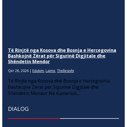
Të Rinjtë nga Kosova dhe Bosnja e Hercegovina
Bashkojnë Zërat për Sigurinë Digjitale dhe
Shëndetin Mendor
Qer 26, 2026
|
Edukim
,
Lajme
,
Thellesisht
Të Rinjtë nga Kosova dhe Bosnja e Hercegovina
Bashkojnë Zërat për Sigurinë Digjitale dhe
Shëndetin Mendor Në Kamenicë,...
DIALOG