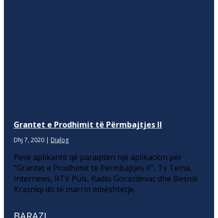
Grantet e Prodhimit të Përmbajtjes II
Dhj 7, 2020
|
Dialog
Pesë aplikantë që paraqitën një aplikacion për
“Grantet e Prodhimit të Përmbajtjes II”, Tv Tema,
Internews, RTV Puls, Radio Gorazdevac dhe Besnik
Krasniqi do të marrin mbështetje.
BARAZI