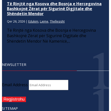
Të Rinjtë nga Kosova dhe Bosnja e Hercegovina
Bashkojnë Zërat për Sigurinë Digjitale dhe
Shëndetin Mendor
Qer 26, 2026
|
Edukim
,
Lajme
,
Thellesisht
Të Rinjtë nga Kosova dhe Bosnja e Hercegovina
Bashkojnë Zërat për Sigurinë Digjitale dhe
Shëndetin Mendor Në Kamenicë,...
NEWSLETTER
Email Address
Regjistrohu
SITEMAP