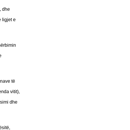
r, dhe
ligjet e
hërbimin
e
onave të
nda vitit),
ësimi dhe
ësitë,