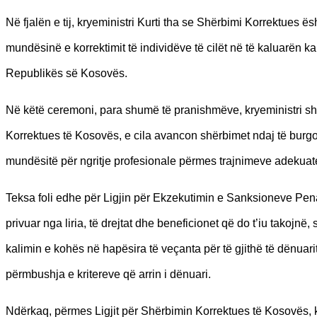
Në fjalën e tij, kryeministri Kurti tha se Shërbimi Korrektues ësh
mundësinë e korrektimit të individëve të cilët në të kaluarën k
Republikës së Kosovës.
Në këtë ceremoni, para shumë të pranishmëve, kryeministri sh
Korrektues të Kosovës, e cila avancon shërbimet ndaj të burgos
mundësitë për ngritje profesionale përmes trajnimeve adekuat
Teksa foli edhe për Ligjin për Ekzekutimin e Sanksioneve Pena
privuar nga liria, të drejtat dhe beneficionet që do t’iu takojnë, 
kalimin e kohës në hapësira të veçanta për të gjithë të dënuari
përmbushja e kritereve që arrin i dënuari.
Ndërkaq, përmes Ligjit për Shërbimin Korrektues të Kosovës, kry