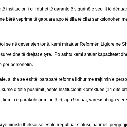
të institucion i cili duhet të garantojë sigurinë e secilit të dënua
anë bërë veprime të gabuara apo të tilla të cilat sanksionohen me 
toi se në qeverisjen tonë, kemi miratuar Reformën Ligjore në S
urve dhe të drejtat e tyre. Po ashtu kemi shtuar kapacitetet dh
e për personelin.
le, ai tha se është
paraparë reforma lidhur me trajtimin e pers
sikurse ditët e pushimit jashtë Institucionit Korrektues (14 ditë bre
t, lirimin e parakohshëm në 3, 6, apo 9 muaj, varësisht nga vler
eministri theksoi se është rregulluar statusi, parimet, përgjegj