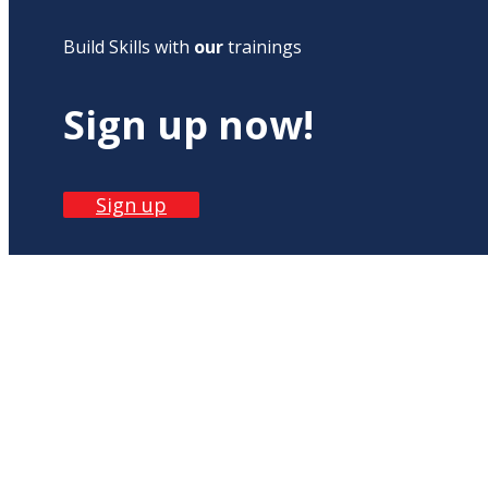
Build Skills with
our
trainings
Sign up now!
Sign up