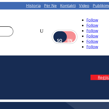
Historia
Për Ne
Kontakti
Video
Publikim
Follow
Follow
Follow
Follow
SQ
EN
Follow
Follow
Regji