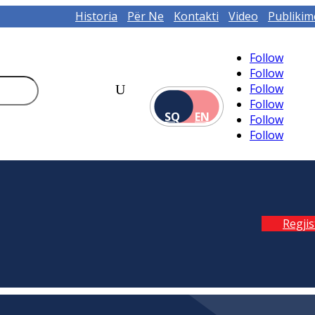
Historia
Për Ne
Kontakti
Video
Publikim
Follow
Follow
Follow
Follow
SQ
EN
Follow
Follow
Regji