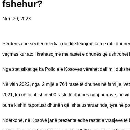
fshehur?
Nën 20, 2023
Përderisa në secilën media çdo ditë lexojmë lajme mbi dhunën n
veçmas kur ato i krahasojmë me rastet e dhunës që ushtrohet k
Nga statistikat që ka Policia e Kosovës vërehet dallim i duksh
Në vitin 2022, nga
2 mijë e 764 raste të dhunës në familje, ve
2021, ku në total ishin 500 raste të dhunës ndaj burrave, në vi
burra kishin raportuar dhunën që ishte ushtruar ndaj tyre në pol
Ndërkohë, në Kosovë janë prezente edhe rastet e vrasjeve të b