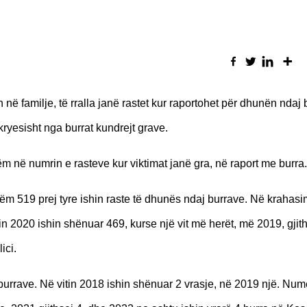
ë familje, të rralla janë rastet kur raportohet për dhunën ndaj 
ryesisht nga burrat kundrejt grave.
ëm në numrin e rasteve kur viktimat janë gra, në raport me burra.
tëm 519 prej tyre ishin raste të dhunës ndaj burrave. Në krahasi
tin 2020 ishin shënuar 469, kurse një vit më herët, më 2019, gjit
ici.
urrave. Në vitin 2018 ishin shënuar 2 vrasje, në 2019 një. Num