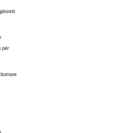
gjësimit
r
s për
 burrave
ë