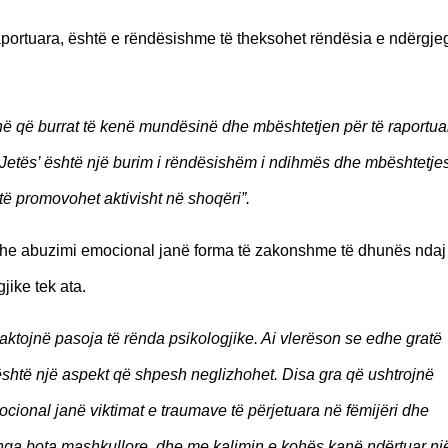
 raportuara, është e rëndësishme të theksohet rëndësia e ndërgje
jnë që burrat të kenë mundësinë dhe mbështetjen për të raportua
 e Jetës’ është një burim i rëndësishëm i ndihmës dhe mbështetje
 të promovohet aktivisht në shoqëri”.
dhe abuzimi emocional janë forma të zakonshme të dhunës ndaj
jike tek ata.
ojnë pasoja të rënda psikologjike. Ai vlerëson se edhe gratë
është një aspekt që shpesh neglizhohet. Disa gra që ushtrojnë
cional janë viktimat e traumave të përjetuara në fëmijëri dhe
nga bota mashkullore, dhe me kalimin e kohës kanë ndërtuar nj