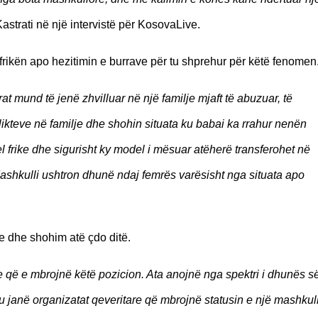
strati në një intervistë për KosovaLive.
 frikën apo hezitimin e burrave për tu shprehur për këtë fenomen
t mund të jenë zhvilluar në një familje mjaft të abuzuar, të
ikteve në familje dhe shohin situata ku babai ka rrahur nenën
l frike dhe sigurisht ky model i mësuar atëherë transferohet në
Mashkulli ushtron dhunë ndaj femrës varësisht nga situata apo
e dhe shohim atë çdo ditë.
e që e mbrojnë këtë pozicion. Ata anojnë nga spektri i dhunës s
 ku janë organizatat qeveritare që mbrojnë statusin e një mashkul