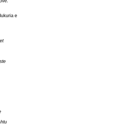
sovë.
dukuria e
et
ste
e
shtu