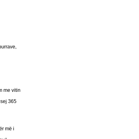
burrave,
m me vitin
hsej 365
ër më i