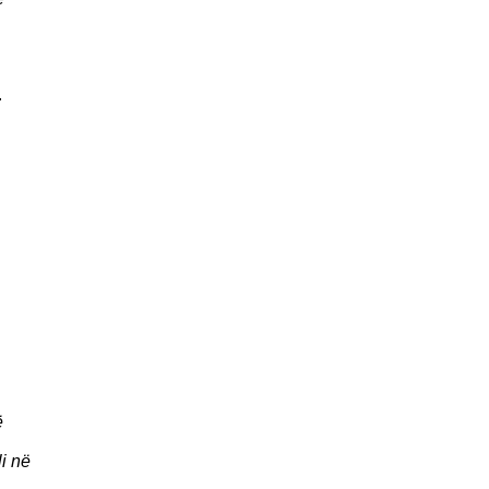
.
ë
li në