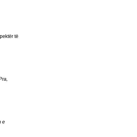
pektër të
Pra,
n e