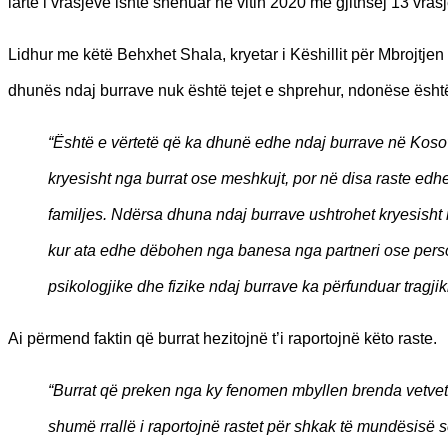
lartë i vrasjeve ishte shënuar në vitin 2020 me gjithsej 13 vra
Lidhur me këtë Behxhet Shala, kryetar i Këshillit për Mbrojtje
dhunës ndaj burrave nuk është tejet e shprehur, ndonëse ësht
“Është e vërtetë që ka dhunë edhe ndaj burrave në Kos
kryesisht nga burrat ose meshkujt, por në disa raste edh
familjes. Ndërsa dhuna ndaj burrave ushtrohet kryesisht n
kur ata edhe dëbohen nga banesa nga partneri ose pers
psikologjike dhe fizike ndaj burrave ka përfunduar tragjiki
Ai përmend faktin që burrat hezitojnë t’i raportojnë këto raste.
“Burrat që preken nga ky fenomen mbyllen brenda vetvet
shumë rrallë i raportojnë rastet për shkak të mundësisë së 