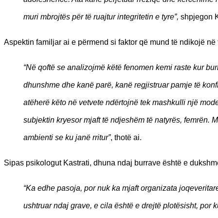
muri mbrojtës për të ruajtur integritetin e tyre”,
shpjegon Ka
Aspektin familjar ai e përmend si faktor që mund të ndikojë në
“Në qoftë se analizojmë këtë fenomen kemi raste kur burra
dhunshme dhe kanë parë, kanë regjistruar pamje të konfl
atëherë këto në vetvete ndërtojnë tek mashkulli një mode
subjektin kryesor mjaft të ndjeshëm të natyrës, femrën. 
ambienti se ku janë rritur”
, thotë ai.
Sipas psikologut Kastrati, dhuna ndaj burrave është e dukshm
“Ka edhe pasoja, por nuk ka mjaft organizata joqeveritar
ushtruar ndaj grave, e cila është e drejtë plotësisht, por