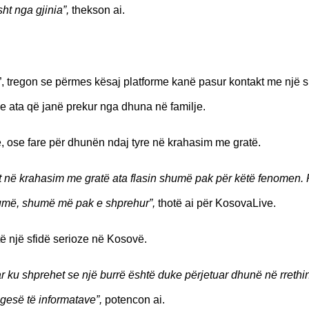
ht nga gjinia”,
thekson ai.
s”, tregon se përmes kësaj platforme kanë pasur kontakt me një s
dhe ata që janë prekur nga dhuna në familje.
lë, ose fare për dhunën ndaj tyre në krahasim me gratë.
ht në krahasim me gratë ata flasin shumë pak për këtë fenomen. 
humë, shumë më pak e shprehur”,
thotë ai për KosovaLive.
të një sfidë serioze në Kosovë.
ar ku shprehet se një burrë është duke përjetuar dhunë në rrethi
ngesë të informatave”,
potencon ai.