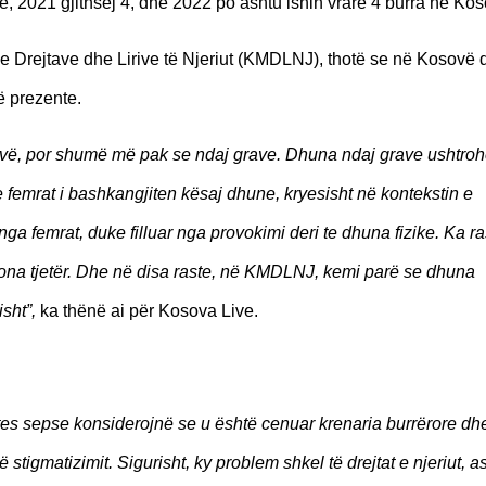
sje, 2021 gjithsej 4, dhe 2022 po ashtu ishin vrarë 4 burra në Ko
n e Drejtave dhe Lirive të Njeriut (KMDLNJ), thotë se në Kosovë 
ë prezente.
ovë, por shumë më pak se ndaj grave. Dhuna ndaj grave ushtroh
e femrat i bashkangjiten kësaj dhune, kryesisht në kontekstin e
ga femrat, duke filluar nga provokimi deri te dhuna fizike. Ka ra
ona tjetër. Dhe në disa raste, në KMDLNJ, kemi parë se dhuna
sht”,
ka thënë ai për Kosova Live.
es sepse konsiderojnë se u është cenuar krenaria burrërore dh
stigmatizimit. Sigurisht, ky problem shkel të drejtat e njeriut, a