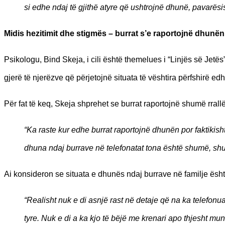
si edhe ndaj të gjithë atyre që ushtrojnë dhunë, pavarësis
Midis hezitimit dhe stigmës – burrat s’e raportojnë dhunën
Psikologu, Bind Skeja, i cili është themelues i “Linjës së Jetë
gjerë të njerëzve që përjetojnë situata të vështira përfshirë e
Për fat të keq, Skeja shprehet se burrat raportojnë shumë rral
“Ka raste kur edhe burrat raportojnë dhunën por faktikis
dhuna ndaj burrave në telefonatat tona është shumë, s
Ai konsideron se situata e dhunës ndaj burrave në familje ësh
“Realisht nuk e di asnjë rast në detaje që na ka telefonu
tyre. Nuk e di a ka kjo të bëjë me krenari apo thjesht mu