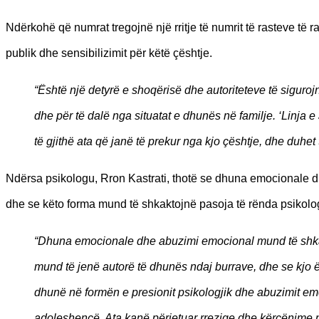
Ndërkohë që numrat tregojnë një rritje të numrit të rasteve të
publik dhe sensibilizimit për këtë çështje.
“Është një detyrë e shoqërisë dhe autoriteteve të siguro
dhe për të dalë nga situatat e dhunës në familje. ‘Linja
të gjithë ata që janë të prekur nga kjo çështje, dhe duhet
Ndërsa psikologu, Rron Kastrati, thotë se dhuna emocionale 
dhe se këto forma mund të shkaktojnë pasoja të rënda psikolog
“Dhuna emocionale dhe abuzimi emocional mund të shkakt
mund të jenë autorë të dhunës ndaj burrave, dhe se kjo 
dhunë në formën e presionit psikologjik dhe abuzimit emo
adoleshencë. Ata kanë përjetuar rreziqe dhe kërcënime 