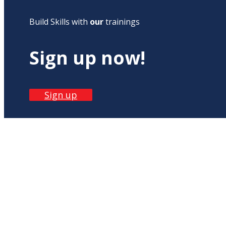
Build Skills with
our
trainings
Sign up now!
Sign up