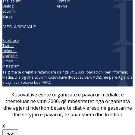
Thellësisht
Kontakt
Dialog
Arkiva
Edukim
Barazi
MEDIA SOCIALE
Facebook
Twitter
Linkedin
YouTube
Vimeo
Instagram
Të gjitha të drejtat e rezervuara që nga viti 2000 Fondacioni për Informim,
Media, Dialog dhe Edukim KosovaLive (KosovaLive/KIMDE), më parë Agjencia
e Lajmeve Kosova Live (AKL).
KosovaLive është organizatë e pavarur mediale, e
themeluar në vitin 2000, që mbështetet nga organizata
dhe agjenci ndërkombëtare të cilat vlerësojnë gazetarinë
dhe shtypin e pavarur, të paanshëm dhe kredibil.
X