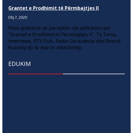
Grantet e Prodhimit të Përmbajtjes II
Dhj 7, 2020
Pesë aplikantë që paraqitën një aplikacion për
“Grantet e Prodhimit të Përmbajtjes II”, Tv Tema,
Internews, RTV Puls, Radio Gorazdevac dhe Besnik
Krasniqi do të marrin mbështetje.
EDUKIM