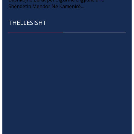
Shëndetin Mendor Në Kamenicë,...
THELLESISHT