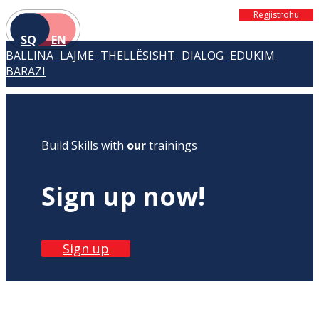
Regjistrohu
SQ
EN
BALLINA
LAJME
THELLËSISHT
DIALOG
EDUKIM
BARAZI
Build Skills with
our
trainings
Sign up now!
Sign up