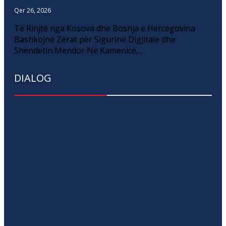
Qer 26, 2026
Të Rinjtë nga Kosova dhe Bosnja e Hercegovina
Bashkojnë Zërat për Sigurinë Digjitale dhe
Shëndetin Mendor Në Kamenicë,...
DIALOG