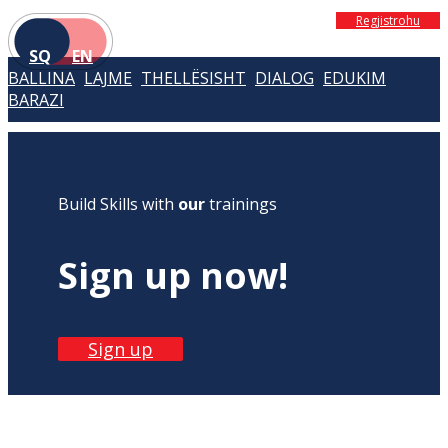
Regjistrohu
SQ
EN
BALLINA
LAJME
THELLËSISHT
DIALOG
EDUKIM
BARAZI
Build Skills with
our
trainings
Sign up now!
Sign up