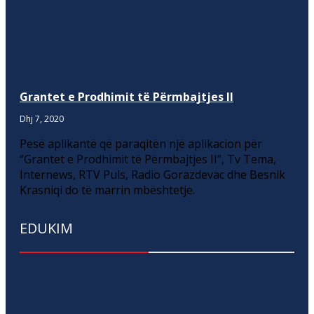
Grantet e Prodhimit të Përmbajtjes II
Dhj 7, 2020
Pesë aplikantë që paraqitën një aplikacion për
“Grantet e Prodhimit të Përmbajtjes II”, Tv Tema,
Internews, RTV Puls, Radio Gorazdevac dhe Besnik
Krasniqi do të marrin mbështetje.
EDUKIM