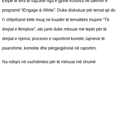
Ekipe të tëra të vajzave nga e gjithë Kosova në takimin e
programit “iEngage & iWrite”. Duke diskutuar për temat që do
t’i shtjellojnë këtë muaj në kuadër të tematikës mujore “Të
drejtat e fëmijëve”, ato janë duke mësuar më tepër për të
drejtat e njeriut, procesin e raportimit korrekt, lajmeve të
paanshme, korrekte dhe përgjegjësisë në raportim.
Na ndiqni në vazhdimësi për të mësuar më shumë