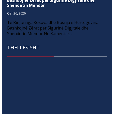
Bashkojnë Zërat për Sigurinë Digjitale dhe
Shëndetin Mendor
Qer 26, 2026
Të Rinjtë nga Kosova dhe Bosnja e Hercegovina
Bashkojnë Zërat për Sigurinë Digjitale dhe
Shëndetin Mendor Në Kamenicë,...
THELLESISHT