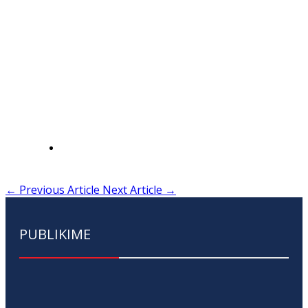
←
Previous Article
Next Article
→
PUBLIKIME