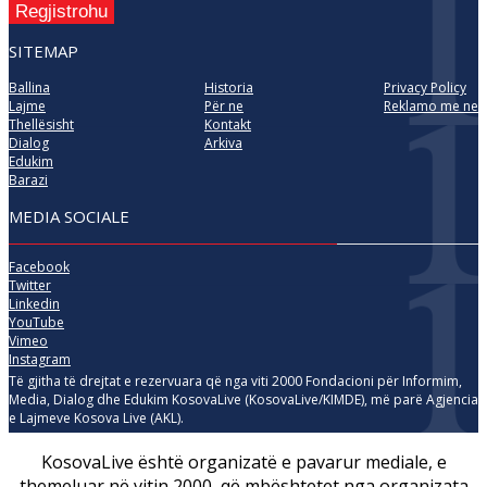
Regjistrohu
SITEMAP
Ballina
Historia
Privacy Policy
Lajme
Për ne
Reklamo me ne
Thellësisht
Kontakt
Dialog
Arkiva
Edukim
Barazi
MEDIA SOCIALE
Facebook
Twitter
Linkedin
YouTube
Vimeo
Instagram
Të gjitha të drejtat e rezervuara që nga viti 2000 Fondacioni për Informim,
Media, Dialog dhe Edukim KosovaLive (KosovaLive/KIMDE), më parë Agjencia
e Lajmeve Kosova Live (AKL).
KosovaLive është organizatë e pavarur mediale, e
themeluar në vitin 2000, që mbështetet nga organizata