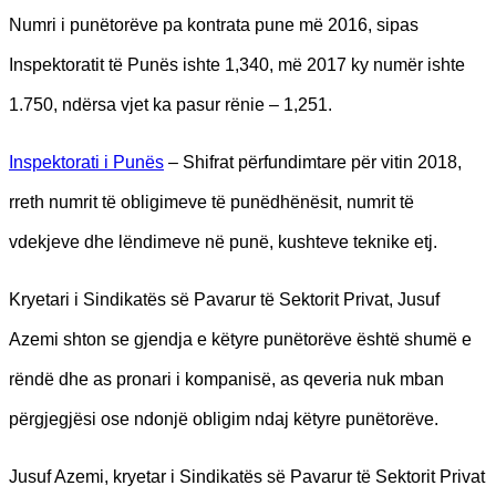
Numri i punëtorëve pa kontrata pune më 2016, sipas
Inspektoratit të Punës ishte 1,340, më 2017 ky numër ishte
1.750, ndërsa vjet ka pasur rënie – 1,251.
Inspektorati i Punës
– Shifrat përfundimtare për vitin 2018,
rreth numrit të obligimeve të punëdhënësit, numrit të
vdekjeve dhe lëndimeve në punë, kushteve teknike etj.
Kryetari i Sindikatës së Pavarur të Sektorit Privat, Jusuf
Azemi shton se gjendja e këtyre punëtorëve është shumë e
rëndë dhe as pronari i kompanisë, as qeveria nuk mban
përgjegjësi ose ndonjë obligim ndaj këtyre punëtorëve.
Jusuf Azemi, kryetar i Sindikatës së Pavarur të Sektorit Privat