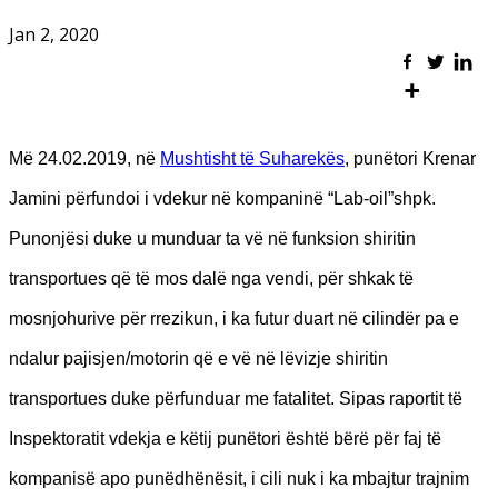
Jan 2, 2020
Më 24.02.2019, në
Mushtisht të Suharekës
, punëtori Krenar
Jamini përfundoi i vdekur në kompaninë “Lab-oil”shpk.
Punonjësi duke u munduar ta vë në funksion shiritin
transportues që të mos dalë nga vendi, për shkak të
mosnjohurive për rrezikun, i ka futur duart në cilindër pa e
ndalur pajisjen/motorin që e vë në lëvizje shiritin
transportues duke përfunduar me fatalitet. Sipas raportit të
Inspektoratit vdekja e këtij punëtori është bërë për faj të
kompanisë apo punëdhënësit, i cili nuk i ka mbajtur trajnim