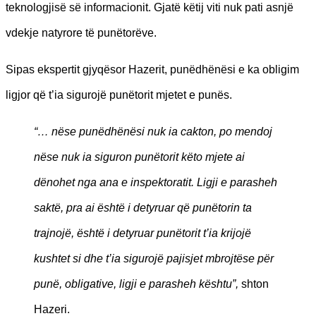
teknologjisë së informacionit. Gjatë këtij viti nuk pati asnjë
vdekje natyrore të punëtorëve.
Sipas ekspertit gjyqësor Hazerit, punëdhënësi e ka obligim
ligjor që t’ia sigurojë punëtorit mjetet e punës.
“… nëse punëdhënësi nuk ia cakton, po mendoj
nëse nuk ia siguron punëtorit këto mjete ai
dënohet nga ana e inspektoratit. Ligji e parasheh
saktë, pra ai është i detyruar që punëtorin ta
trajnojë, është i detyruar punëtorit t’ia krijojë
kushtet si dhe t’ia sigurojë pajisjet mbrojtëse për
punë, obligative, ligji e parasheh kështu”,
shton
Hazeri.