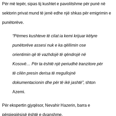
Për më tepër, sipas tij kushtet e pavolitshme për punë në
sektorin privat mund të jenë edhe një shkas për emigrimin e
punëtorëve.
“Përmes kushteve të cilat ia kemi krijuar këtyre
punëtorëve assesi nuk e ka qëllimin ose
orientimin që të vazhdojë të qëndrojë në
Kosovë… Për ta është një periudhë tranzitore për
të cilën presin derisa të rregullojnë
dokumentacionin dhe për të ikë jashtë”,
shton
Azemi.
Për ekspertin gjyqësor, Nevahir Hazerin, barra e
përgjegjësisë është e dyanshme.