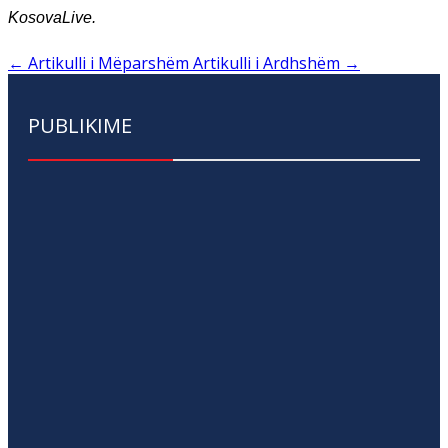
KosovaLive.
←
Artikulli i Mëparshëm
Artikulli i Ardhshëm
→
PUBLIKIME