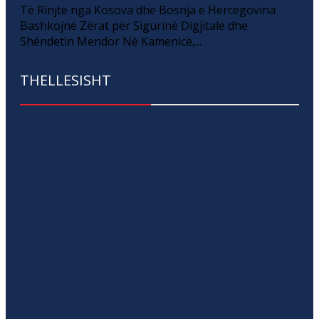
Të Rinjtë nga Kosova dhe Bosnja e Hercegovina
Bashkojnë Zërat për Sigurinë Digjitale dhe
Shëndetin Mendor Në Kamenicë,...
THELLESISHT