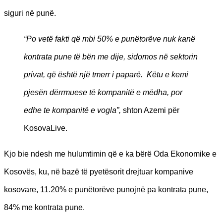
siguri në punë.
“Po vetë fakti që mbi 50% e punëtorëve nuk kanë
kontrata pune të bën me dije, sidomos në sektorin
privat, që është një tmerr i paparë. Këtu e kemi
pjesën dërrmuese të kompanitë e mëdha, por
edhe te kompanitë e vogla”,
shton Azemi për
KosovaLive.
Kjo bie ndesh me hulumtimin që e ka bërë Oda Ekonomike e
Kosovës, ku, në bazë të pyetësorit drejtuar kompanive
kosovare, 11.20% e punëtorëve punojnë pa kontrata pune,
84% me kontrata pune.