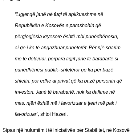
“Ligjet që janë në fuqi të aplikueshme në
Republikën e Kosovës e parashohin që
përgjegjësia kryesore është mbi punëdhënësin,
ai që i ka të angazhuar punëtorët. Për një sqarim
më të detajuar, përpara ligjit janë të barabartë si
punëdhënësi publik–shtetëror që ka për bazë
shtetin, por edhe ai privat që ka bazë personin që
investon. Janë të barabartë, nuk ka dallime në
mes, njëri është më i favorizuar e tjetri më pak i
favorizuar”,
shtoi Hazeri.
Sipas një hulumtimit të Iniciativës për Stabilitet, në Kosovë