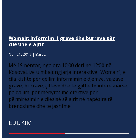
Womair: Informimi i grave dhe burrave për
cilësinë e ajrit
Nën 21, 2019
|
Barazi
Më 19 nëntor, nga ora 10:00 deri në 12:00 në
KosovaLive u mbajt ngjarja interaktive “Womair”, e
cila kishte për qëllim informimin e djemve, vajzave,
grave, burrave, çifteve dhe të gjithë të interesuarve,
pa dallim, për mënyrat më efektive për
përmirësimin e cilësisë së ajrit në hapësira të
brendshme dhe të jashtme.
EDUKIM