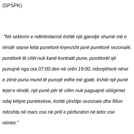
(SPSPK)
“Në sektorin e ndërtimtarisë është një gjendje shumë më e
rëndë sepse këta punëtorë kryesisht janë punëtorë sezonalë,
punëtorë të cilët nuk kanë kontratë pune, punëtorët që
punojnë nga ora 07:00 deri në orën 19:00, ndonjëherë nëse
e zënë puna mund të punojë edhe më gjatë, është një punë
tejet e rëndë, një punë për të cilën nuk paguajnë obligimet
ndaj këtyre punëtorëve, është çështje sezonale dhe fillon
ndoshta në mars ose në prill e përfundon në tetor ose
nëntor.”