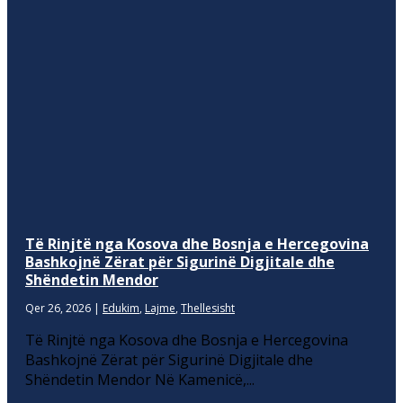
Të Rinjtë nga Kosova dhe Bosnja e Hercegovina
Bashkojnë Zërat për Sigurinë Digjitale dhe
Shëndetin Mendor
Qer 26, 2026
|
Edukim
,
Lajme
,
Thellesisht
Të Rinjtë nga Kosova dhe Bosnja e Hercegovina
Bashkojnë Zërat për Sigurinë Digjitale dhe
Shëndetin Mendor Në Kamenicë,...