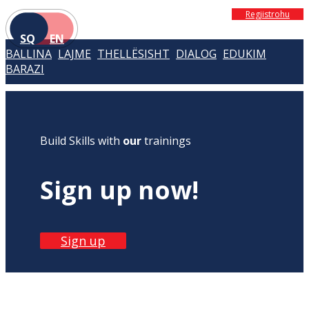
Regjistrohu
SQ
EN
BALLINA
LAJME
THELLËSISHT
DIALOG
EDUKIM
BARAZI
Build Skills with
our
trainings
Sign up now!
Sign up