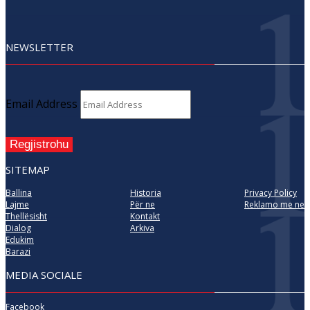
NEWSLETTER
Email Address
Regjistrohu
SITEMAP
Ballina
Historia
Privacy Policy
Lajme
Për ne
Reklamo me ne
Thellësisht
Kontakt
Dialog
Arkiva
Edukim
Barazi
MEDIA SOCIALE
Facebook