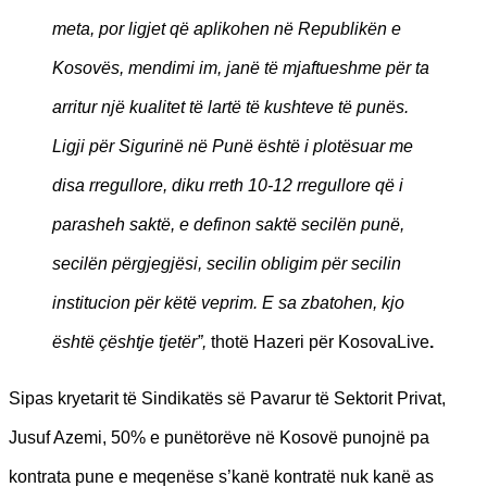
meta, por ligjet që aplikohen në Republikën e
Kosovës, mendimi im, janë të mjaftueshme për ta
arritur një kualitet të lartë të kushteve të punës.
Ligji për Sigurinë në Punë është i plotësuar me
disa rregullore, diku rreth 10-12 rregullore që i
parasheh saktë, e definon saktë secilën punë,
secilën përgjegjësi, secilin obligim për secilin
institucion për këtë veprim. E sa zbatohen, kjo
është çështje tjetër”,
thotë Hazeri për KosovaLive
.
Sipas kryetarit të Sindikatës së Pavarur të Sektorit Privat,
Jusuf Azemi, 50% e punëtorëve në Kosovë punojnë pa
kontrata pune e meqenëse s’kanë kontratë nuk kanë as