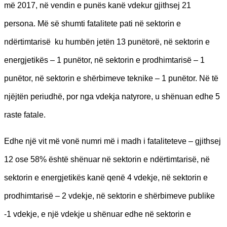
më 2017, në vendin e punës kanë vdekur gjithsej 21
persona. Më së shumti fatalitete pati në sektorin e
ndërtimtarisë ku humbën jetën 13 punëtorë, në sektorin e
energjetikës – 1 punëtor, në sektorin e prodhimtarisë – 1
punëtor, në sektorin e shërbimeve teknike – 1 punëtor. Në të
njëjtën periudhë, por nga vdekja natyrore, u shënuan edhe 5
raste fatale.
Edhe një vit më vonë numri më i madh i fataliteteve – gjithsej
12 ose 58% është shënuar në sektorin e ndërtimtarisë, në
sektorin e energjetikës kanë qenë 4 vdekje, në sektorin e
prodhimtarisë – 2 vdekje, në sektorin e shërbimeve publike
-1 vdekje, e një vdekje u shënuar edhe në sektorin e