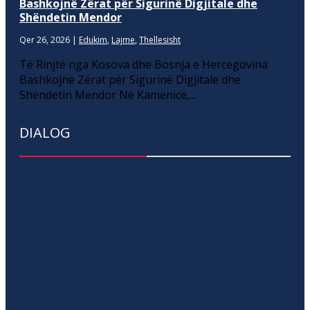
Bashkojnë Zërat për Sigurinë Digjitale dhe
Shëndetin Mendor
Qer 26, 2026
|
Edukim
,
Lajme
,
Thellesisht
Të Rinjtë nga Kosova dhe Bosnja e Hercegovina
Bashkojnë Zërat për Sigurinë Digjitale dhe
Shëndetin Mendor Në Kamenicë,...
DIALOG