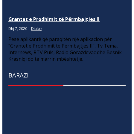
Grantet e Prodhimit të Përmbajtjes II
Dhj 7, 2020
|
Dialog
Pesë aplikantë që paraqitën një aplikacion për
“Grantet e Prodhimit të Përmbajtjes II”, Tv Tema,
Internews, RTV Puls, Radio Gorazdevac dhe Besnik
Krasniqi do të marrin mbështetje.
BARAZI