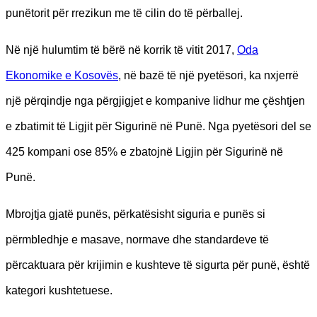
punëtorit për rrezikun me të cilin do të përballej.
Në një hulumtim të bërë në korrik të vitit 2017,
Oda
Ekonomike e Kosovës
, në bazë të një pyetësori, ka nxjerrë
një përqindje nga përgjigjet e kompanive lidhur me çështjen
e zbatimit të Ligjit për Sigurinë në Punë. Nga pyetësori del se
425 kompani ose 85% e zbatojnë Ligjin për Sigurinë në
Punë.
Mbrojtja gjatë punës, përkatësisht siguria e punës si
përmbledhje e masave, normave dhe standardeve të
përcaktuara për krijimin e kushteve të sigurta për punë, është
kategori kushtetuese.