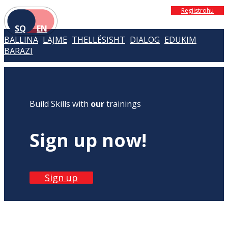
Regjistrohu
SQ
EN
BALLINA
LAJME
THELLËSISHT
DIALOG
EDUKIM
BARAZI
Build Skills with
our
trainings
Sign up now!
Sign up