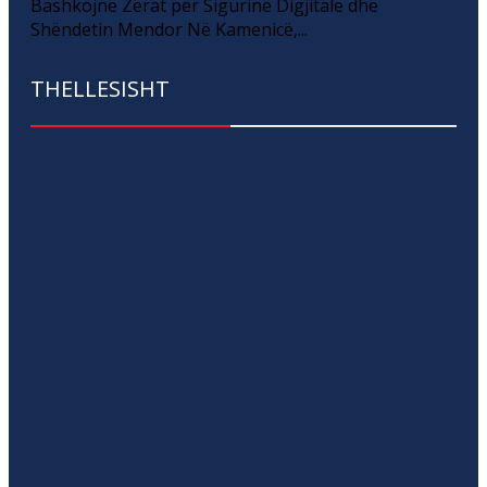
Bashkojnë Zërat për Sigurinë Digjitale dhe
Shëndetin Mendor Në Kamenicë,...
THELLESISHT