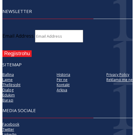
NEWSLETTER
Email Address
Regjistrohu
SITEMAP
Ballina
Historia
Privacy Policy
Lajme
Për ne
Reklamo me ne
Thellësisht
Kontakt
Dialog
Arkiva
Edukim
Barazi
MEDIA SOCIALE
Facebook
Twitter
Linkedin