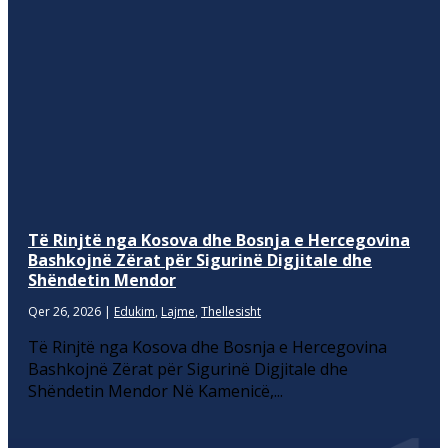
Të Rinjtë nga Kosova dhe Bosnja e Hercegovina
Bashkojnë Zërat për Sigurinë Digjitale dhe
Shëndetin Mendor
Qer 26, 2026
|
Edukim
,
Lajme
,
Thellesisht
Të Rinjtë nga Kosova dhe Bosnja e Hercegovina
Bashkojnë Zërat për Sigurinë Digjitale dhe
Shëndetin Mendor Në Kamenicë,...