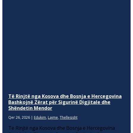
Të Rinjtë nga Kosova dhe Bosnja e Hercegovina
Bashkojnë Zërat për Sigurinë Digjitale dhe
Shëndetin Mendor
Qer 26, 2026
|
Edukim
,
Lajme
,
Thellesisht
Të Rinjtë nga Kosova dhe Bosnja e Hercegovina