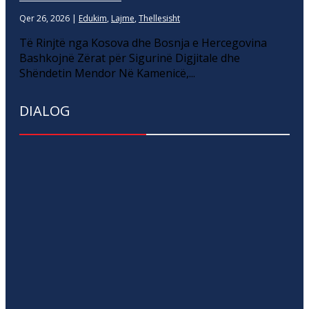
Qer 26, 2026
|
Edukim
,
Lajme
,
Thellesisht
Të Rinjtë nga Kosova dhe Bosnja e Hercegovina
Bashkojnë Zërat për Sigurinë Digjitale dhe
Shëndetin Mendor Në Kamenicë,...
DIALOG