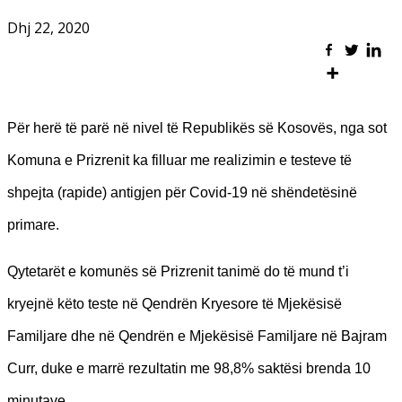
Dhj 22, 2020
Për herë të parë në nivel të Republikës së Kosovës, nga sot
Komuna e Prizrenit ka filluar me realizimin e testeve të
shpejta (rapide) antigjen për Covid-19 në shëndetësinë
primare.
Qytetarët e komunës së Prizrenit tanimë do të mund t’i
kryejnë këto teste në Qendrën Kryesore të Mjekësisë
Familjare dhe në Qendrën e Mjekësisë Familjare në Bajram
Curr, duke e marrë rezultatin me 98,8% saktësi brenda 10
minutave.