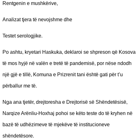
Rentgenin e mushkërive,
Analizat tjera të nevojshme dhe
Testet serologjike.
Po ashtu, kryetari Haskuka, deklaroi se shpreson që Kosova
të mos hyjë në valën e tretë të pandemisë, por nëse ndodh
një gjë e tillë, Komuna e Prizrenit tani është gati për t’u
përballur me të.
Nga ana tjetër, drejtoresha e Drejtorisë së Shëndetësisë,
Narqize Arënliu-Hoxhaj pohoi se këto teste do të kryhen në
bazë të udhëzimeve të mjekëve të institucioneve
shëndetësore.