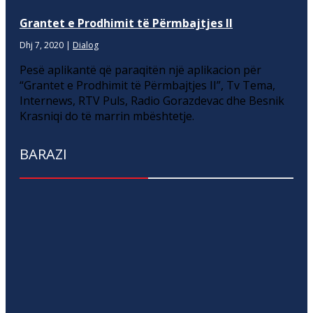
Grantet e Prodhimit të Përmbajtjes II
Dhj 7, 2020
|
Dialog
Pesë aplikantë që paraqitën një aplikacion për
“Grantet e Prodhimit të Përmbajtjes II”, Tv Tema,
Internews, RTV Puls, Radio Gorazdevac dhe Besnik
Krasniqi do të marrin mbështetje.
BARAZI