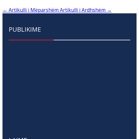
←
Artikulli i Mëparshëm
Artikulli i Ardhshëm
→
PUBLIKIME