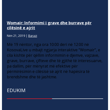
Womair: Informimi i grave dhe burrave për
cilësinë e ajrit
Nën 21, 2019
|
Barazi
Më 19 nëntor, nga ora 10:00 deri në 12:00 në
KosovaLive u mbajt ngjarja interaktive “Womair”, e
cila kishte për qëllim informimin e djemve, vajzave,
grave, burrave, çifteve dhe të gjithë të interesuarve,
pa dallim, për mënyrat më efektive për
përmirësimin e cilësisë së ajrit në hapësira të
brendshme dhe të jashtme.
EDUKIM