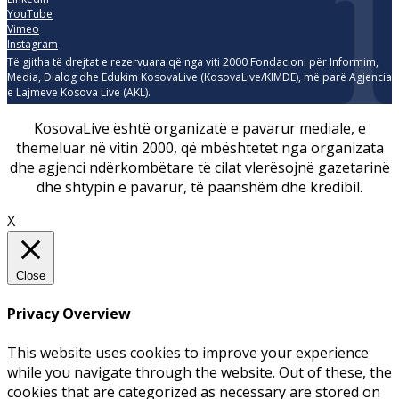
YouTube
Vimeo
Instagram
Të gjitha të drejtat e rezervuara që nga viti 2000 Fondacioni për Informim,
Media, Dialog dhe Edukim KosovaLive (KosovaLive/KIMDE), më parë Agjencia
e Lajmeve Kosova Live (AKL).
KosovaLive është organizatë e pavarur mediale, e
themeluar në vitin 2000, që mbështetet nga organizata
dhe agjenci ndërkombëtare të cilat vlerësojnë gazetarinë
dhe shtypin e pavarur, të paanshëm dhe kredibil.
X
Close
Privacy Overview
This website uses cookies to improve your experience
while you navigate through the website. Out of these, the
cookies that are categorized as necessary are stored on