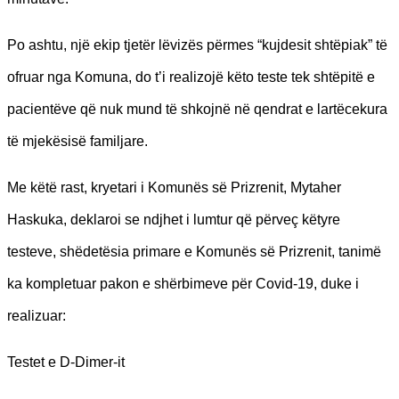
Po ashtu, një ekip tjetër lëvizës përmes “kujdesit shtëpiak” të
ofruar nga Komuna, do t’i realizojë këto teste tek shtëpitë e
pacientëve që nuk mund të shkojnë në qendrat e lartëcekura
të mjekësisë familjare.
Me këtë rast, kryetari i Komunës së Prizrenit, Mytaher
Haskuka, deklaroi se ndjhet i lumtur që përveç këtyre
testeve, shëdetësia primare e Komunës së Prizrenit, tanimë
ka kompletuar pakon e shërbimeve për Covid-19, duke i
realizuar:
Testet e D-Dimer-it