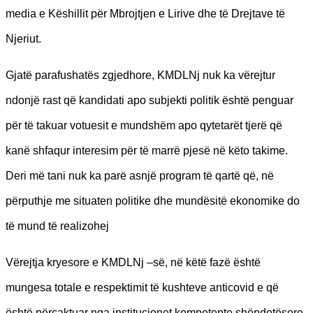
media e Këshillit për Mbrojtjen e Lirive dhe të Drejtave të
Njeriut.
Gjatë parafushatës zgjedhore, KMDLNj nuk ka vërejtur
ndonjë rast që kandidati apo subjekti politik është penguar
për të takuar votuesit e mundshëm apo qytetarët tjerë që
kanë shfaqur interesim për të marrë pjesë në këto takime.
Deri më tani nuk ka parë asnjë program të qartë që, në
përputhje me situaten politike dhe mundësitë ekonomike do
të mund të realizohej
Vërejtja kryesore e KMDLNj –së, në këtë fazë është
mungesa totale e respektimit të kushteve anticovid e që
është përcaktuar nga institucionet kompetente shëndetësore