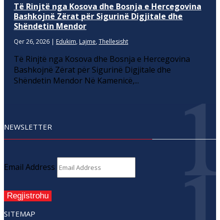
Të Rinjtë nga Kosova dhe Bosnja e Hercegovina
Bashkojnë Zërat për Sigurinë Digjitale dhe
Shëndetin Mendor
Qer 26, 2026
|
Edukim
,
Lajme
,
Thellesisht
Të Rinjtë nga Kosova dhe Bosnja e Hercegovina
Bashkojnë Zërat për Sigurinë Digjitale dhe
Shëndetin Mendor Në Kamenicë,...
NEWSLETTER
Email Address
Regjistrohu
SITEMAP