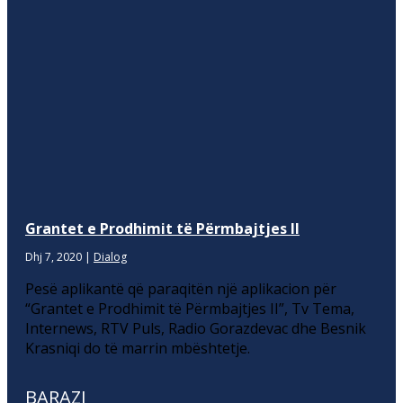
Grantet e Prodhimit të Përmbajtjes II
Dhj 7, 2020
|
Dialog
Pesë aplikantë që paraqitën një aplikacion për
“Grantet e Prodhimit të Përmbajtjes II”, Tv Tema,
Internews, RTV Puls, Radio Gorazdevac dhe Besnik
Krasniqi do të marrin mbështetje.
BARAZI