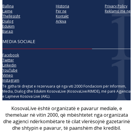
Ballina
Historia
Privacy Policy
Lajme
Për ne
Reklamo me ne
Thellësisht
Kontakt
Dialog
Arkiva
Edukim
Barazi
MEDIA SOCIALE
Facebook
Twitter
Linkedin
YouTube
Vimeo
Instagram
Të gjitha të drejtat e rezervuara që nga viti 2000 Fondacioni për Informim,
Media, Dialog dhe Edukim KosovaLive (KosovaLive/KIMDE), më parë Agjencia
e Lajmeve Kosova Live (AKL).
KosovaLive është organizatë e pavarur mediale, e
themeluar në vitin 2000, që mbështetet nga organizata
dhe agjenci ndërkombëtare të cilat vlerësojnë gazetarinë
dhe shtypin e pavarur, të paanshëm dhe kredibil.