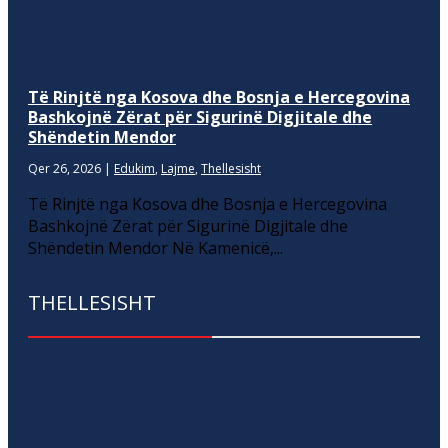
Të Rinjtë nga Kosova dhe Bosnja e Hercegovina
Bashkojnë Zërat për Sigurinë Digjitale dhe
Shëndetin Mendor
Qer 26, 2026
|
Edukim
,
Lajme
,
Thellesisht
Të Rinjtë nga Kosova dhe Bosnja e Hercegovina
Bashkojnë Zërat për Sigurinë Digjitale dhe
Shëndetin Mendor Në Kamenicë,...
THELLESISHT