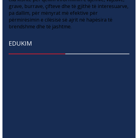
grave, burrave, çifteve dhe të gjithë të interesuarve,
pa dallim, për mënyrat më efektive për
përmirësimin e cilësisë së ajrit në hapësira të
brendshme dhe të jashtme.
EDUKIM