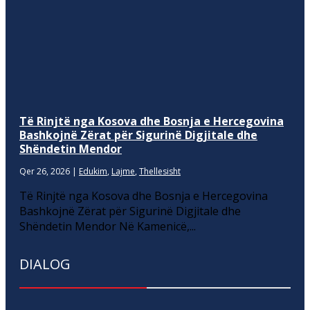
Të Rinjtë nga Kosova dhe Bosnja e Hercegovina
Bashkojnë Zërat për Sigurinë Digjitale dhe
Shëndetin Mendor
Qer 26, 2026
|
Edukim
,
Lajme
,
Thellesisht
Të Rinjtë nga Kosova dhe Bosnja e Hercegovina
Bashkojnë Zërat për Sigurinë Digjitale dhe
Shëndetin Mendor Në Kamenicë,...
DIALOG