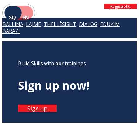
Regjistrohu
SQ
EN
BALLINA
LAJME
THELLËSISHT
DIALOG
EDUKIM
BARAZI
Build Skills with
our
trainings
Sign up now!
Sign up