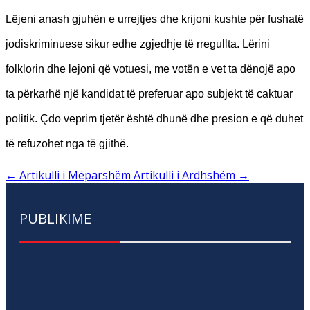
Lëjeni anash gjuhën e urrejtjes dhe krijoni kushte për fushatë
jodiskriminuese sikur edhe zgjedhje të rregullta. Lërini
folklorin dhe lejoni që votuesi, me votën e vet ta dënojë apo
ta përkarhë një kandidat të preferuar apo subjekt të caktuar
politik. Çdo veprim tjetër është dhunë dhe presion e që duhet
të refuzohet nga të gjithë.
←
Artikulli i Mëparshëm
Artikulli i Ardhshëm
→
PUBLIKIME