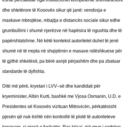
dhe shtetërore të Kosovës sikur që janë: vendosja e
maskave mbrojtëse, mbajtja e distancës sociale sikur edhe
grumbullimi i shumë njerëzve në hapësira të ngushta dhe të
papërshtatshme. Në këtë kontekst autoritetet duhet të jenë
shumë në të rrepta në shqiptimin e masave ndëshkuese për
të gjithë shkelësit, pa bërë asnjë përjashtim dhe pa zbatuar
standarde të dyfishta.
Ditë më përë, kryetari i LVV–së dhe kandidati për
kryeminister, Albin Kurti, bashkë me Vjosa Osmanin, U.D. e
Presidentes së Kosovës vizituan Mitrovicën, përkatësisht
pjesën që nuk është nën kontrollë të plotë të autoriteteve
kosovare, si pjesë e fushatës. Pas kësaj, një grup i serbëve