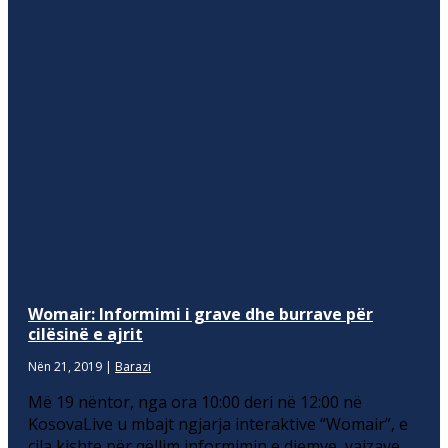
Womair: Informimi i grave dhe burrave për
cilësinë e ajrit
Nën 21, 2019
|
Barazi
Më 19 nëntor, nga ora 10:00 deri në 12:00 në
KosovaLive u mbajt ngjarja interaktive “Womair”, e
cila kishte për qëllim informimin e djemve, vajzave,