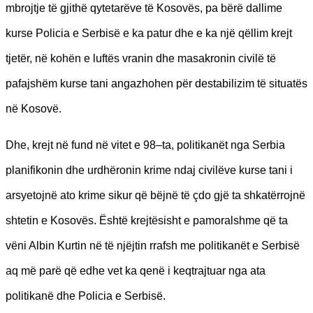
mbrojtje të gjithë qytetarëve të Kosovës, pa bërë dallime
kurse Policia e Serbisë e ka patur dhe e ka një qëllim krejt
tjetër, në kohën e luftës vranin dhe masakronin civilë të
pafajshëm kurse tani angazhohen për destabilizim të situatës
në Kosovë.
Dhe, krejt në fund në vitet e 98–ta, politikanët nga Serbia
planifikonin dhe urdhëronin krime ndaj civilëve kurse tani i
arsyetojnë ato krime sikur që bëjnë të çdo gjë ta shkatërrojnë
shtetin e Kosovës. Është krejtësisht e pamoralshme që ta
vëni Albin Kurtin në të njëjtin rrafsh me politikanët e Serbisë
aq më parë që edhe vet ka qenë i keqtrajtuar nga ata
politikanë dhe Policia e Serbisë.