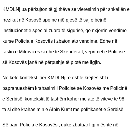
KMDLNj ua përkujton të gjithëve se vlerësimin për shkallën e
rrezikut në Kosovë apo në një pjesë të saj e bëjnë
institucionet e specializuara të sigurisë, që nxjerrin vendime
kurse Policia e Kosovës i zbaton ato vendime. Edhe në
rastin e Mitrovices si dhe të Skenderajt, veprimet e Policisë
së Kosovës janë në përputhje të plotë me ligjin.
Në këtë kontekst, për KMDLNj–ë është krejtësisht i
papranueshëm krahasimi i Policisë së Kosovës me Policinë
e Serbisë, kontekstit të tashëm kohor me ate të viteve të 98–
ta si dhe krahasimin e Albin Kurtit me politikanët e Serbisë.
Së pari, Policia e Kosovës , duke zbatuar ligjin është në