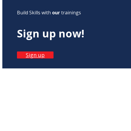
Build Skills with
our
trainings
Sign up now!
Sign up