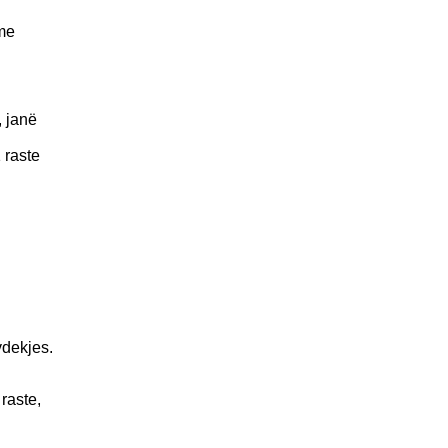
 me
, janë
 raste
vdekjes.
raste,