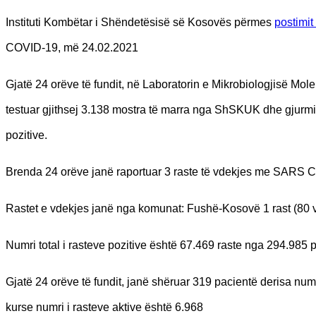
Instituti Kombëtar i Shëndetësisë së Kosovës përmes
postimit
COVID-19, më 24.02.2021
Gjatë 24 orëve të fundit, në Laboratorin e Mikrobiologjisë M
testuar gjithsej 3.138 mostra të marra nga ShSKUK dhe gjurmimi 
pozitive.
Brenda 24 orëve janë raportuar 3 raste të vdekjes me SARS Co
Rastet e vdekjes janë nga komunat: Fushë-Kosovë 1 rast (80 vje
Numri total i rasteve pozitive është 67.469 raste nga 294.985
Gjatë 24 orëve të fundit, janë shëruar 319 pacientë derisa numr
kurse numri i rasteve aktive është 6.968