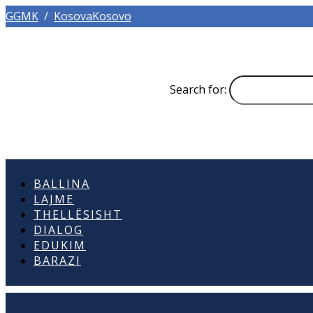
GGMK
/
KosovaKosovo
Search for:
BALLINA
LAJME
THELLËSISHT
DIALOG
EDUKIM
BARAZI