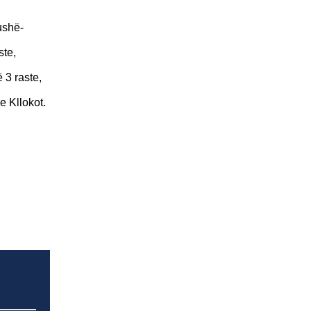
ushë-
ste,
 3 raste,
e Kllokot.