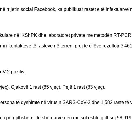
në rrijetin social Facebook, ka publikuar rastet e të infektuarve
olekulare në IKShPK dhe laboratoret private me metodën RT-PCR
i kontakteve të rasteve në terren, prej të cilëve rezultojnë 461
V-2 pozitiv.
ç), Gjakovë 1 rast (85 vjeç), Pejë 1 rast (83 vjeç).
 persona të dyshimtë në virusin SARS-CoV-2 dhe 1.582 raste të 
i i përgjithshëm i të shëruarve deri më sot është gjithsej 58.919 