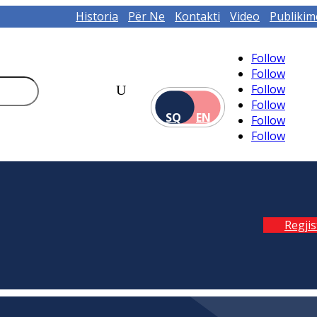
Historia
Për Ne
Kontakti
Video
Publikim
Follow
Follow
Follow
Follow
SQ
EN
Follow
Follow
Regji