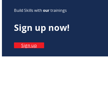
Build Skills with
our
trainings
Sign up now!
Sign up