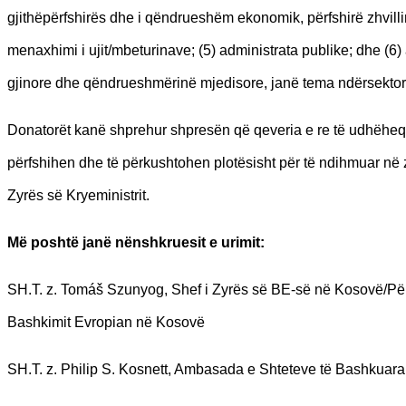
gjithëpërfshirës dhe i qëndrueshëm ekonomik, përfshirë zhvilli
menaxhimi i ujit/mbeturinave; (5) administrata publike; dhe (6) 
gjinore dhe qëndrueshmërinë mjedisore, janë tema ndërsektor
Donatorët kanë shprehur shpresën që qeveria e re të udhëheq
përfshihen dhe të përkushtohen plotësisht për të ndihmuar në
Zyrës së Kryeministrit.
Më poshtë janë nënshkruesit e urimit:
SH.T. z. Tomáš Szunyog, Shef i Zyrës së BE-së në Kosovë/Përf
Bashkimit Evropian në Kosovë
SH.T. z. Philip S. Kosnett, Ambasada e Shteteve të Bashkuara