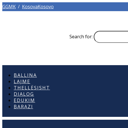
GGMK
/
KosovaKosovo
Search for:
BALLINA
LAJME
THELLËSISHT
DIALOG
EDUKIM
BARAZI