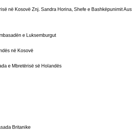
risë në Kosovë Znj. Sandra Horina, Shefe e Bashkëpunimit Aust
Ambasadën e Luksemburgut
andës në Kosovë
ada e Mbretërisë së Holandës
asada Britanike