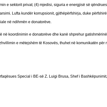
min e sektorit privat; (4) mjedisi, siguria e energjisë së qëndru
arsimi. Lufta kundër korrupsionit, gjithëpërfshirja, duke përfshir
iale në ndihmën e donatorëve.
ë në koordinimin e donatorëve dhe kanë shprehur gatishmërinë
 zhvillimin e mëtejshëm të Kosovës, thuhet në komunikatën për
aqësues Special i BE-së Z. Luigi Brusa, Shef i Bashkëpunimit,