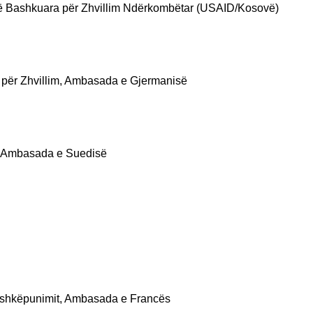
e të Bashkuara për Zhvillim Ndërkombëtar (USAID/Kosovë)
 për Zhvillim, Ambasada e Gjermanisë
m, Ambasada e Suedisë
Bashkëpunimit, Ambasada e Francës