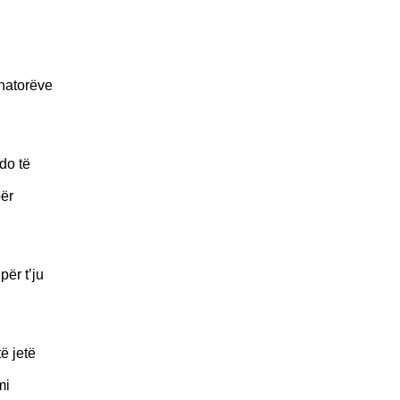
onatorëve
do të
për
për t’ju
ë jetë
mi