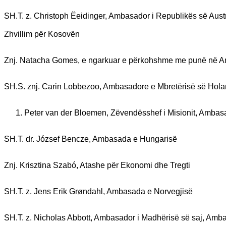
SH.T. z. Christoph Ëeidinger, Ambasador i Republikës së Aust
Zhvillim për Kosovën
Znj. Natacha Gomes, e ngarkuar e përkohshme me punë në 
SH.S. znj. Carin Lobbezoo, Ambasadore e Mbretërisë së Hol
Peter van der Bloemen, Zëvendësshef i Misionit, Ambas
SH.T. dr. József Bencze, Ambasada e Hungarisë
Znj. Krisztina Szabó, Atashe për Ekonomi dhe Tregti
SH.T. z. Jens Erik Grøndahl, Ambasada e Norvegjisë
SH.T. z. Nicholas Abbott, Ambasador i Madhërisë së saj, Amb