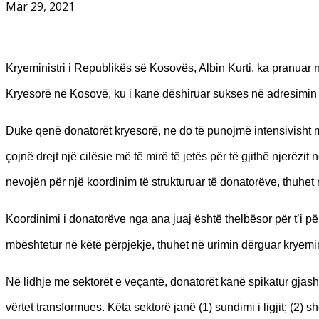
Mar 29, 2021
Kryeministri i Republikës së Kosovës, Albin Kurti, ka pranuar 
Kryesorë në Kosovë, ku i kanë dëshiruar sukses në adresimin
Duke qenë donatorët kryesorë, ne do të punojmë intensivisht me 
çojnë drejt një cilësie më të mirë të jetës për të gjithë njerëz
nevojën për një koordinim të strukturuar të donatorëve, thuhet
Koordinimi i donatorëve nga ana juaj është thelbësor për t’i p
mbështetur në këtë përpjekje, thuhet në urimin dërguar kryemini
Në lidhje me sektorët e veçantë, donatorët kanë spikatur gjasht
vërtet transformues. Këta sektorë janë (1) sundimi i ligjit; (2)