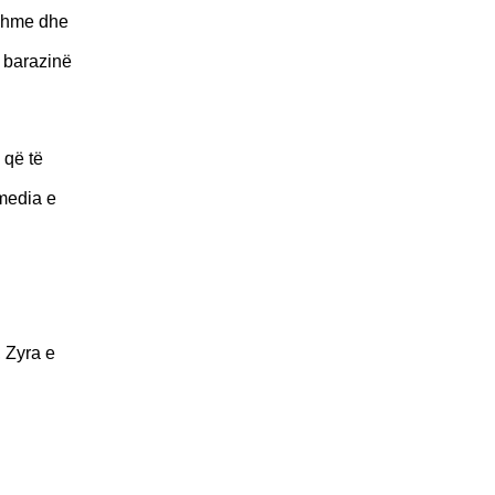
eshme dhe
ë barazinë
 që të
 media e
 Zyra e