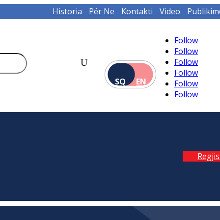
Historia
Për Ne
Kontakti
Video
Publikim
Follow
Follow
Follow
Follow
SQ
EN
Follow
Follow
Regji