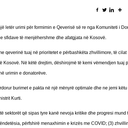
një letër urimi për formimin e Qeverisë së re nga Komuniteti i D
 e sfidave të menjëhershme dhe afatgjata në Kosovë.
qeverinë tuaj në prioritetet e përbashkëta zhvillimore, të cilat 
it në Kosovë. Në këtë drejtim, dëshirojmë të kemi vëmendjen tuaj 
 në urimin e donatorëve.
ërdorur burimet e pakta në një mënyrë optimale dhe ne jemi këtu 
strit Kurti.
ë sektorët që sipas tyre kanë nevoja kritike dhe progresi mund t
 shëndetësia, përfshirë menaxhimin e krizës me COVID; (3) zhvilli