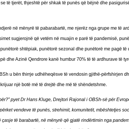
e të tjerët, thjeshtë për shkak të punës që bëjnë dhe pasiguris
 ndjerë në mënyrë të pabarabartë, me njerëz nga grupe me të a
rësimet sugjerojnë që vetëm në muajin e parë të pandemisë, punët
, punëtorë shtëpiak, punëtorë sezonal dhe punëtorë me pagë të 
ropë dhe Azinë Qendrore kanë humbur 70% të të ardhurave të tyr
 OBSh u bën thirrje udhëheqësve të vendosin gjithë-përfshirjen d
 krijuar një botë më të drejtë dhe më të shëndetshme.
për?” pyet Dr Hans Kluge, Drejtori Rajonal i OBSh-së për Evrop
përket vendeve të punës, strehimit, komunitetit, mbështetjes soc
ë çasje të barabartë, në mënyrë që gjatë rindërtimin nga pandem