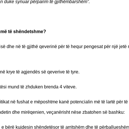
n duke synuar përparim të gjithëmbarshëm”.
he më të shëndetshme?
së dhe në të gjithë qeverinë për të hequr pengesat për një jetë 
ë krye të agjendës së qeverive të tyre.
etësi mund të zhduken brenda 4 viteve.
itikat në fushat e mëposhtme kanë potencialin më të lartë për të
ëndetin dhe mirëqenien, veçanërisht nëse zbatohen së bashku:
 e bërë kujdesin shëndetësor të arritshëm dhe të përballueshëm