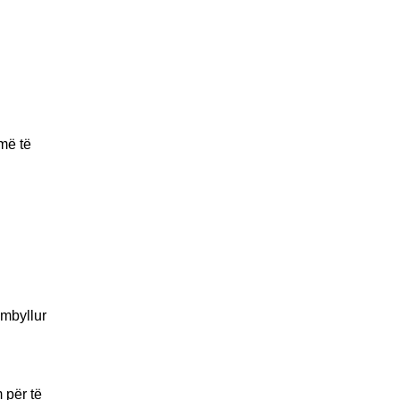
më të
 mbyllur
 për të