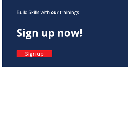
Build Skills with
our
trainings
Sign up now!
Sign up