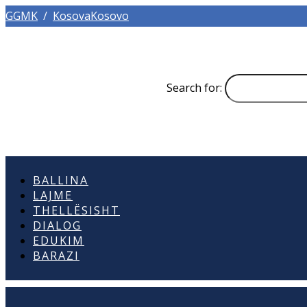
GGMK
/
KosovaKosovo
Search for:
BALLINA
LAJME
THELLËSISHT
DIALOG
EDUKIM
BARAZI