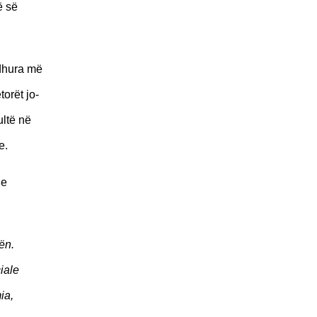
ë së
rdhura më
orët jo-
ultë në
e.
he
ën.
iale
ia,