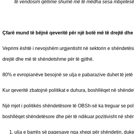
të vendosim qëllime shumë më të mëdha sesa mbijetesë
Çfarë mund të bëjnë qeveritë për një botë më të drejtë d
Veprimi është i nevojshëm urgjentisht në sektorin e shëndetësi
drejtë dhe më të shëndetshme për të gjithë.
80% e evropianëve besojnë se ulja e pabarazive duhet të jetë n
Kur qeveritë zbatojnë politikat e duhura, boshllëqet në shënd
Një mjet i politikës shëndetësore të OBSh-së ka treguar se pol
boshllëqet shëndetësore dhe për të ndikuar pozitivisht në sh
ulja e barrës së pagesave nga xhepi për shëndetin, duke