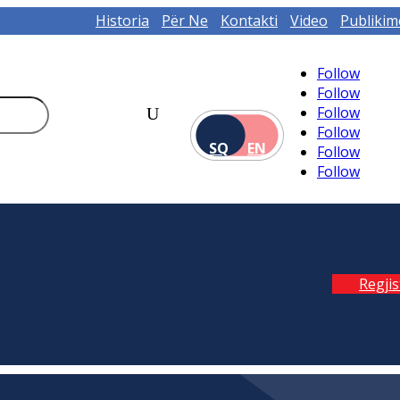
Historia
Për Ne
Kontakti
Video
Publikim
Follow
Follow
Follow
Follow
SQ
EN
Follow
Follow
Regji