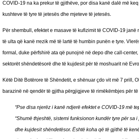
COVID-19 na ka prekur të gjithëve, por disa kanë dalë më keq s
kushteve të tyre të jetesës dhe mjeteve të jetesës.
Për shembull, efektet e masave të kufizimit të COVID-19 janë
të ulta që kanë rrezik më të lartë të humbin punën e tyre. Vle
formal, duke përfshirë ata që punojnë në depo dhe call-center
sektorët shëndetësorë dhe të kujdesit për të moshuarit në Ev
Këtë Ditë Botërore të Shëndetit, e shënuar çdo vit më 7 prill,
barazinë në qendër të gjitha përgjigjeve të rimëkëmbjes për të
“Pse disa njerëz i kanë ndjerë efektet e COVID-19 më te
“Shumë thjeshtë, sistemi funksionon kundër tyre për sa i 
dhe kujdesit shëndetësor. Ёshtë koha që të gjithë të ken