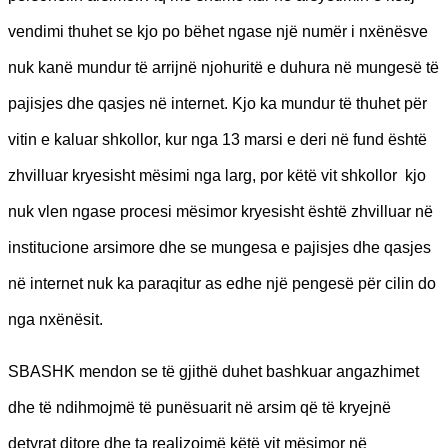
vendimi thuhet se kjo po bëhet ngase një numër i nxënësve
nuk kanë mundur të arrijnë njohuritë e duhura në mungesë të
pajisjes dhe qasjes në internet. Kjo ka mundur të thuhet për
vitin e kaluar shkollor, kur nga 13 marsi e deri në fund është
zhvilluar kryesisht mësimi nga larg, por këtë vit shkollor kjo
nuk vlen ngase procesi mësimor kryesisht është zhvilluar në
institucione arsimore dhe se mungesa e pajisjes dhe qasjes
në internet nuk ka paraqitur as edhe një pengesë për cilin do
nga nxënësit.
SBASHK mendon se të gjithë duhet bashkuar angazhimet
dhe të ndihmojmë të punësuarit në arsim që të kryejnë
detyrat ditore dhe ta realizojmë këtë vit mësimor në