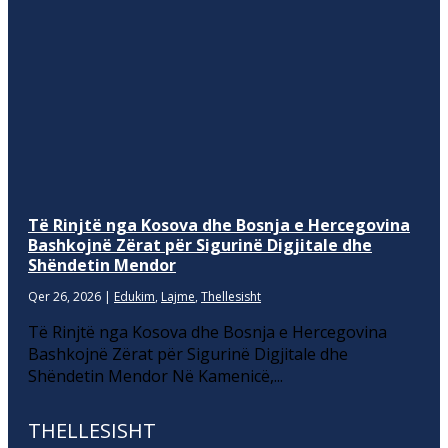
Të Rinjtë nga Kosova dhe Bosnja e Hercegovina
Bashkojnë Zërat për Sigurinë Digjitale dhe
Shëndetin Mendor
Qer 26, 2026
|
Edukim
,
Lajme
,
Thellesisht
Të Rinjtë nga Kosova dhe Bosnja e Hercegovina
Bashkojnë Zërat për Sigurinë Digjitale dhe
Shëndetin Mendor Në Kamenicë,...
THELLESISHT