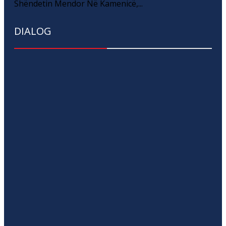
Shëndetin Mendor Në Kamenicë,...
DIALOG