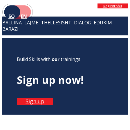
Regjistrohu
SQ
EN
BALLINA
LAJME
THELLËSISHT
DIALOG
EDUKIM
BARAZI
Build Skills with
our
trainings
Sign up now!
Sign up