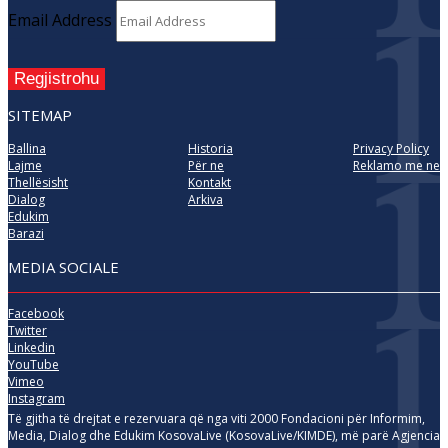
Email Address
Regjistrohu
SITEMAP
Ballina
Historia
Privacy Policy
Lajme
Për ne
Reklamo me ne
Thellësisht
Kontakt
Dialog
Arkiva
Edukim
Barazi
MEDIA SOCIALE
Facebook
Twitter
Linkedin
YouTube
Vimeo
Instagram
Të gjitha të drejtat e rezervuara që nga viti 2000 Fondacioni për Informim,
Media, Dialog dhe Edukim KosovaLive (KosovaLive/KIMDE), më parë Agjencia