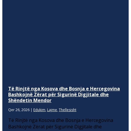
Të Rinjtë nga Kosova dhe Bosnja e Hercegovina
Bashkojnë Zërat për Sigurinë Digjitale dhe
Shëndetin Mendor
Qer 26, 2026
|
Edukim
,
Lajme
,
Thellesisht
Të Rinjtë nga Kosova dhe Bosnja e Hercegovina
Bashkojnë Zërat për Sigurinë Digjitale dhe