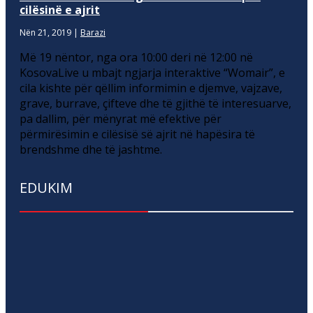
cilësinë e ajrit
Nën 21, 2019
|
Barazi
Më 19 nëntor, nga ora 10:00 deri në 12:00 në
KosovaLive u mbajt ngjarja interaktive “Womair”, e
cila kishte për qëllim informimin e djemve, vajzave,
grave, burrave, çifteve dhe të gjithë të interesuarve,
pa dallim, për mënyrat më efektive për
përmirësimin e cilësisë së ajrit në hapësira të
brendshme dhe të jashtme.
EDUKIM