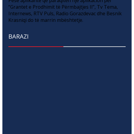
Pesë aplikantë që paraqitën një aplikacion për
“Grantet e Prodhimit të Përmbajtjes II”, Tv Tema,
Internews, RTV Puls, Radio Gorazdevac dhe Besnik
Krasniqi do të marrin mbështetje.
BARAZI