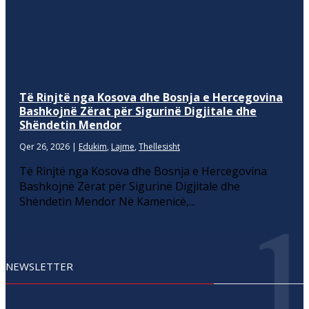
Të Rinjtë nga Kosova dhe Bosnja e Hercegovina
Bashkojnë Zërat për Sigurinë Digjitale dhe
Shëndetin Mendor
Qer 26, 2026
|
Edukim
,
Lajme
,
Thellesisht
Të Rinjtë nga Kosova dhe Bosnja e Hercegovina
Bashkojnë Zërat për Sigurinë Digjitale dhe
Shëndetin Mendor Në Kamenicë,...
NEWSLETTER