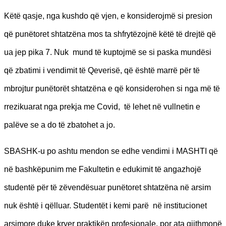
Këtë qasje, nga kushdo që vjen, e konsiderojmë si presion
që punëtoret shtatzëna mos ta shfrytëzojnë këtë të drejtë që
ua jep pika 7. Nuk mund të kuptojmë se si paska mundësi
që zbatimi i vendimit të Qeverisë, që është marrë për të
mbrojtur punëtorët shtatzëna e që konsiderohen si nga më të
rrezikuarat nga prekja me Covid, të lehet në vullnetin e
palëve se a do të zbatohet a jo.
SBASHK-u po ashtu mendon se edhe vendimi i MASHTI që
në bashkëpunim me Fakultetin e edukimit të angazhojë
studentë për të zëvendësuar punëtoret shtatzëna në arsim
nuk është i qëlluar. Studentët i kemi parë në institucionet
arsimore duke kryer praktikën profesionale, por ata gjithmonë