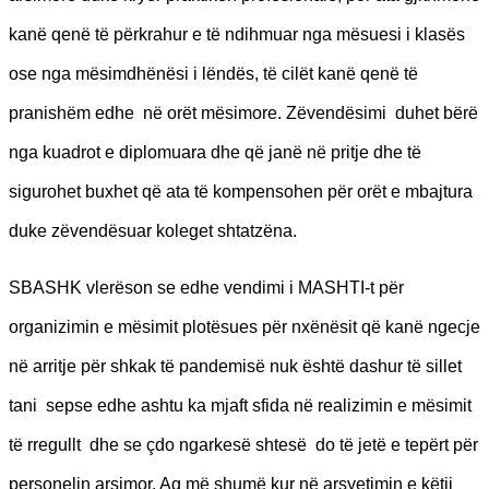
kanë qenë të përkrahur e të ndihmuar nga mësuesi i klasës
ose nga mësimdhënësi i lëndës, të cilët kanë qenë të
pranishëm edhe në orët mësimore. Zëvendësimi duhet bërë
nga kuadrot e diplomuara dhe që janë në pritje dhe të
sigurohet buxhet që ata të kompensohen për orët e mbajtura
duke zëvendësuar koleget shtatzëna.
SBASHK vlerëson se edhe vendimi i MASHTI-t për
organizimin e mësimit plotësues për nxënësit që kanë ngecje
në arritje për shkak të pandemisë nuk është dashur të sillet
tani sepse edhe ashtu ka mjaft sfida në realizimin e mësimit
të rregullt dhe se çdo ngarkesë shtesë do të jetë e tepërt për
personelin arsimor. Aq më shumë kur në arsyetimin e këtij