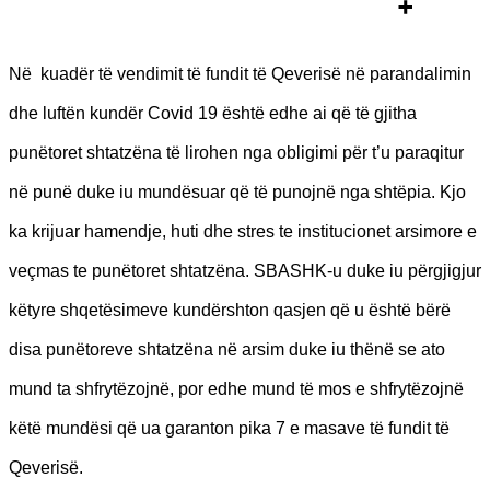
Në kuadër të vendimit të fundit të Qeverisë në parandalimin
dhe luftën kundër Covid 19 është edhe ai që të gjitha
punëtoret shtatzëna të lirohen nga obligimi për t’u paraqitur
në punë duke iu mundësuar që të punojnë nga shtëpia. Kjo
ka krijuar hamendje, huti dhe stres te institucionet arsimore e
veçmas te punëtoret shtatzëna.
SBASHK-u duke iu përgjigjur
këtyre shqetësimeve kundërshton qasjen që u është bërë
disa punëtoreve shtatzëna në arsim duke iu thënë se ato
mund ta shfrytëzojnë, por edhe mund të mos e shfrytëzojnë
këtë mundësi që ua garanton pika 7 e masave të fundit të
Qeverisë.