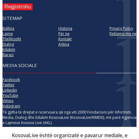
Regjistrohu
SITEMAP
Ballina
Historia
Privacy Policy
Lajme
Për ne
Reklamo me ne
Thellësisht
Kontakt
Dialog
Arkiva
Edukim
Barazi
MEDIA SOCIALE
Facebook
Twitter
Linkedin
YouTube
Vimeo
Instagram
Të gjitha të drejtat e rezervuara që nga viti 2000 Fondacioni për Informim,
Media, Dialog dhe Edukim KosovaLive (KosovaLive/KIMDE), më parë Agjencia
e Lajmeve Kosova Live (AKL).
KosovaLive është organizatë e pavarur mediale, e