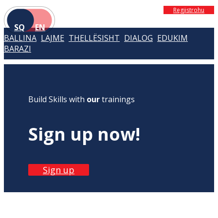
Regjistrohu
SQ
EN
BALLINA
LAJME
THELLËSISHT
DIALOG
EDUKIM
BARAZI
Build Skills with
our
trainings
Sign up now!
Sign up