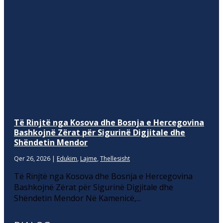
Të Rinjtë nga Kosova dhe Bosnja e Hercegovina
Bashkojnë Zërat për Sigurinë Digjitale dhe
Shëndetin Mendor
Qer 26, 2026
|
Edukim
,
Lajme
,
Thellesisht
Të Rinjtë nga Kosova dhe Bosnja e Hercegovina
Bashkojnë Zërat për Sigurinë Digjitale dhe
Shëndetin Mendor Në Kamenicë,...