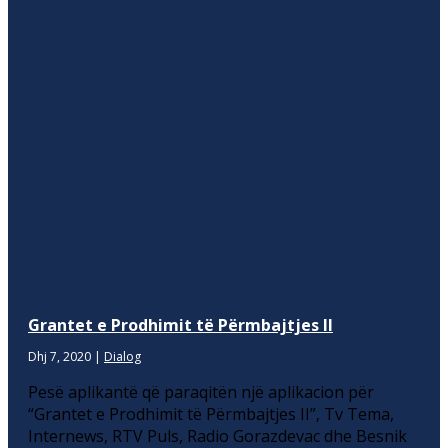
Grantet e Prodhimit të Përmbajtjes II
Dhj 7, 2020
|
Dialog
Pesë aplikantë që paraqitën një aplikacion për
“Grantet e Prodhimit të Përmbajtjes II”, Tv Tema,
Internews, RTV Puls, Radio Gorazdevac dhe Besnik