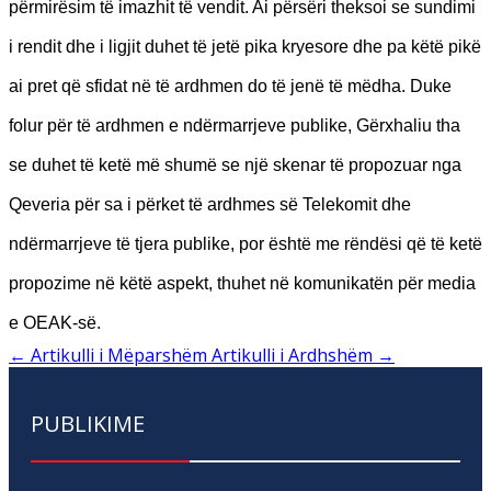
përmirësim të imazhit të vendit. Ai përsëri theksoi se sundimi
i rendit dhe i ligjit duhet të jetë pika kryesore dhe pa këtë pikë
ai pret që sfidat në të ardhmen do të jenë të mëdha. Duke
folur për të ardhmen e ndërmarrjeve publike, Gërxhaliu tha
se duhet të ketë më shumë se një skenar të propozuar nga
Qeveria për sa i përket të ardhmes së Telekomit dhe
ndërmarrjeve të tjera publike, por është me rëndësi që të ketë
propozime në këtë aspekt, thuhet në komunikatën për media
e OEAK-së.
←
Artikulli i Mëparshëm
Artikulli i Ardhshëm
→
PUBLIKIME