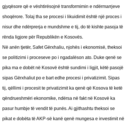
gjyqësore që e vështirësojnë transformimin e ndërmarrjeve
shoqërore. Tolaj tha se procesi i likuidimit është një proces i
nisur dhe ndërprerja e mundshme e tij, do të kishte pasoja të
rënda ligjore për Republikën e Kosovës.
Në anën tjetër, Safet Gërxhaliu, njohës i ekonomisë, theksoi
se politizimi i proceseve po i ngadalëson ato. Duke qenë se
pika ma e dobët në Kosovë është sundimi i ligjit, këtë pasojë
sipas Gërxhaliut po e bart edhe procesi i privatizimit. Sipas
tij, qëllimi i procesit te privatizimit ka qenë që Kosova të ketë
qëndrueshmëri ekonomike, ndërsa në fakt në Kosovë ka
pasur humbje të vendit të punës. Ai gjithashtu theksoi se
pikat e dobëta të AKP-së kanë qenë mungesa e investimit në