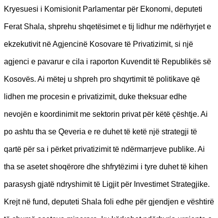
Kryesuesi i Komisionit Parlamentar për Ekonomi, deputeti
Ferat Shala, shprehu shqetësimet e tij lidhur me ndërhyrjet e
ekzekutivit në Agjencinë Kosovare të Privatizimit, si një
agjenci e pavarur e cila i raporton Kuvendit të Republikës së
Kosovës. Ai mëtej u shpreh pro shqyrtimit të politikave që
lidhen me procesin e privatizimit, duke theksuar edhe
nevojën e koordinimit me sektorin privat për këtë çështje. Ai
po ashtu tha se Qeveria e re duhet të ketë një strategji të
qartë për sa i përket privatizimit të ndërmarrjeve publike. Ai
tha se asetet shoqërore dhe shfrytëzimi i tyre duhet të kihen
parasysh gjatë ndryshimit të Ligjit për Investimet Strategjike.
Krejt në fund, deputeti Shala foli edhe për gjendjen e vështirë