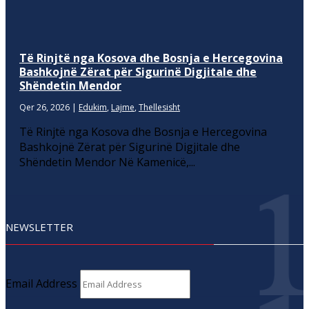
Të Rinjtë nga Kosova dhe Bosnja e Hercegovina
Bashkojnë Zërat për Sigurinë Digjitale dhe
Shëndetin Mendor
Qer 26, 2026
|
Edukim
,
Lajme
,
Thellesisht
Të Rinjtë nga Kosova dhe Bosnja e Hercegovina
Bashkojnë Zërat për Sigurinë Digjitale dhe
Shëndetin Mendor Në Kamenicë,...
NEWSLETTER
Email Address