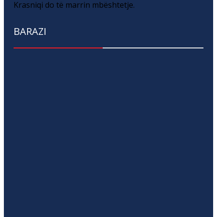
Krasniqi do të marrin mbështetje.
BARAZI