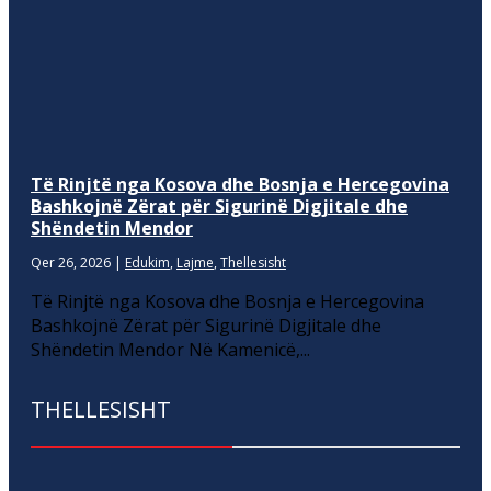
Të Rinjtë nga Kosova dhe Bosnja e Hercegovina
Bashkojnë Zërat për Sigurinë Digjitale dhe
Shëndetin Mendor
Qer 26, 2026
|
Edukim
,
Lajme
,
Thellesisht
Të Rinjtë nga Kosova dhe Bosnja e Hercegovina
Bashkojnë Zërat për Sigurinë Digjitale dhe
Shëndetin Mendor Në Kamenicë,...
THELLESISHT