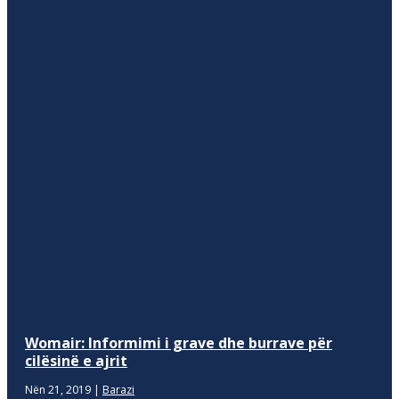
Womair: Informimi i grave dhe burrave për
cilësinë e ajrit
Nën 21, 2019
|
Barazi