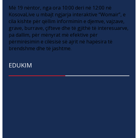
Më 19 nëntor, nga ora 10:00 deri në 12:00 në
KosovaLive u mbajt ngjarja interaktive “Womair”, e
cila kishte për qëllim informimin e djemve, vajzave,
grave, burrave, çifteve dhe të gjithë të interesuarve,
pa dallim, për mënyrat më efektive për
përmirësimin e cilësisë së ajrit në hapësira të
brendshme dhe të jashtme.
EDUKIM