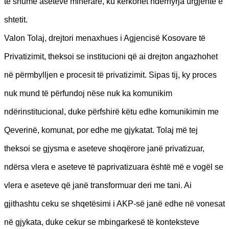
të shumë aseteve minerare, ku kërkohet ndërhyrja urgjente e
shtetit.
Valon Tolaj, drejtori menaxhues i Agjencisë Kosovare të
Privatizimit, theksoi se institucioni që ai drejton angazhohet
në përmbylljen e procesit të privatizimit. Sipas tij, ky proces
nuk mund të përfundoj nëse nuk ka komunikim
ndërinstitucional, duke përfshirë këtu edhe komunikimin me
Qeverinë, komunat, por edhe me gjykatat. Tolaj më tej
theksoi se gjysma e aseteve shoqërore janë privatizuar,
ndërsa vlera e aseteve të paprivatizuara është më e vogël se
vlera e aseteve që janë transformuar deri me tani. Ai
gjithashtu ceku se shqetësimi i AKP-së janë edhe në vonesat
në gjykata, duke cekur se mbingarkesë të konteksteve