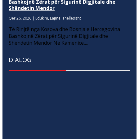
Bashkojnë Zërat për Sigurinë Digjitale dhe
Shëndetin Mendor
Qer 26, 2026
|
Edukim
,
Lajme
,
Thellesisht
Të Rinjtë nga Kosova dhe Bosnja e Hercegovina
Bashkojnë Zërat për Sigurinë Digjitale dhe
Shëndetin Mendor Në Kamenicë,...
DIALOG