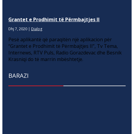
Grantet e Prodhimit të Përmbajtjes II
Dhj 7, 2020
|
Dialog
Pesë aplikantë që paraqitën një aplikacion për
“Grantet e Prodhimit të Përmbajtjes II”, Tv Tema,
Internews, RTV Puls, Radio Gorazdevac dhe Besnik
Krasniqi do të marrin mbështetje.
BARAZI