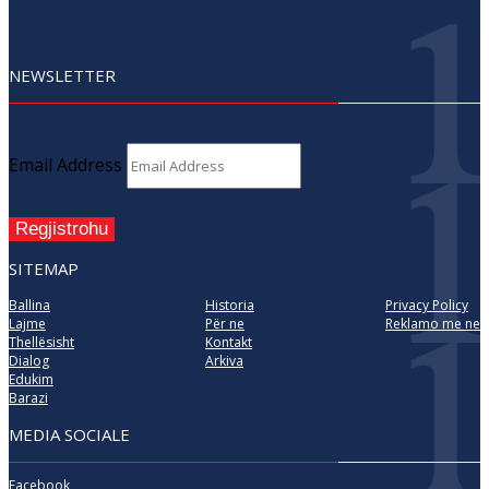
NEWSLETTER
Email Address
Regjistrohu
SITEMAP
Ballina
Historia
Privacy Policy
Lajme
Për ne
Reklamo me ne
Thellësisht
Kontakt
Dialog
Arkiva
Edukim
Barazi
MEDIA SOCIALE
Facebook