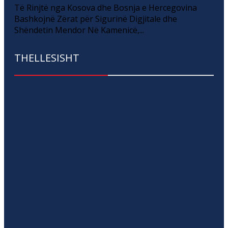
Të Rinjtë nga Kosova dhe Bosnja e Hercegovina
Bashkojnë Zërat për Sigurinë Digjitale dhe
Shëndetin Mendor Në Kamenicë,...
THELLESISHT