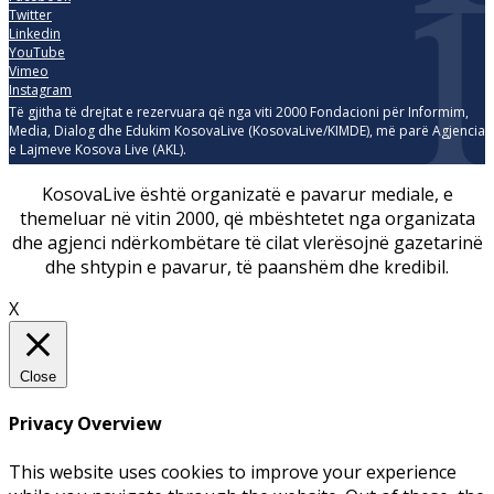
Twitter
Linkedin
YouTube
Vimeo
Instagram
Të gjitha të drejtat e rezervuara që nga viti 2000 Fondacioni për Informim,
Media, Dialog dhe Edukim KosovaLive (KosovaLive/KIMDE), më parë Agjencia
e Lajmeve Kosova Live (AKL).
KosovaLive është organizatë e pavarur mediale, e
themeluar në vitin 2000, që mbështetet nga organizata
dhe agjenci ndërkombëtare të cilat vlerësojnë gazetarinë
dhe shtypin e pavarur, të paanshëm dhe kredibil.
X
Close
Privacy Overview
This website uses cookies to improve your experience