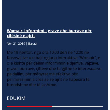
Womair: Informimi i grave dhe burrave për
cilësinë e ajrit
Nën 21, 2019
|
Barazi
Më 19 nëntor, nga ora 10:00 deri në 12:00 në
KosovaLive u mbajt ngjarja interaktive “Womair”, e
cila kishte për qëllim informimin e djemve, vajzave,
grave, burrave, çifteve dhe të gjithë të interesuarve,
pa dallim, për mënyrat më efektive për
përmirësimin e cilësisë së ajrit në hapësira të
brendshme dhe të jashtme.
EDUKIM