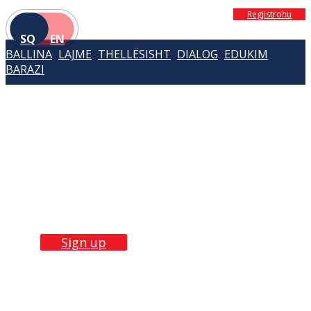
Regjistrohu
SQ
EN
BALLINA
LAJME
THELLËSISHT
DIALOG
EDUKIM
BARAZI
Build Skills with
our
trainings
Sign up now!
Sign up