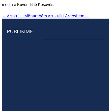
media e Kuvendit të Kosovës.
←
Artikulli i Mëparshëm
Artikulli i Ardhshëm
→
PUBLIKIME