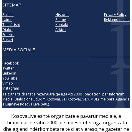
SITEMAP
Ballina
Historia
Privacy Policy
Lajme
Për ne
Reklamo me ne
Thellësisht
Kontakt
Dialog
Arkiva
Edukim
Barazi
MEDIA SOCIALE
Facebook
Twitter
Linkedin
YouTube
Vimeo
Instagram
Të gjitha të drejtat e rezervuara që nga viti 2000 Fondacioni për Informim,
Media, Dialog dhe Edukim KosovaLive (KosovaLive/KIMDE), më parë Agjencia
e Lajmeve Kosova Live (AKL).
KosovaLive është organizatë e pavarur mediale, e
themeluar në vitin 2000, që mbështetet nga organizata
dhe agjenci ndërkombëtare të cilat vlerësojnë gazetarinë