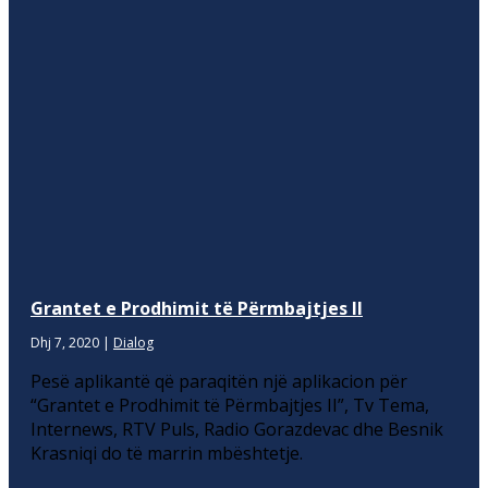
Grantet e Prodhimit të Përmbajtjes II
Dhj 7, 2020
|
Dialog
Pesë aplikantë që paraqitën një aplikacion për
“Grantet e Prodhimit të Përmbajtjes II”, Tv Tema,
Internews, RTV Puls, Radio Gorazdevac dhe Besnik
Krasniqi do të marrin mbështetje.