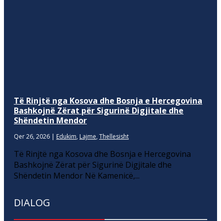
Të Rinjtë nga Kosova dhe Bosnja e Hercegovina
Bashkojnë Zërat për Sigurinë Digjitale dhe
Shëndetin Mendor
Qer 26, 2026
|
Edukim
,
Lajme
,
Thellesisht
Të Rinjtë nga Kosova dhe Bosnja e Hercegovina
Bashkojnë Zërat për Sigurinë Digjitale dhe
Shëndetin Mendor Në Kamenicë,...
DIALOG