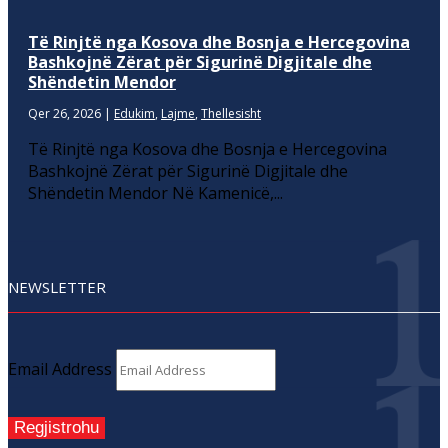
Të Rinjtë nga Kosova dhe Bosnja e Hercegovina
Bashkojnë Zërat për Sigurinë Digjitale dhe
Shëndetin Mendor
Qer 26, 2026
|
Edukim
,
Lajme
,
Thellesisht
Të Rinjtë nga Kosova dhe Bosnja e Hercegovina
Bashkojnë Zërat për Sigurinë Digjitale dhe
Shëndetin Mendor Në Kamenicë,...
NEWSLETTER
Email Address
Regjistrohu