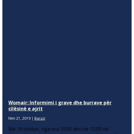
Womair: Informimi i grave dhe burrave për
cilësinë e ajrit
Nën 21, 2019
|
Barazi
Më 19 nëntor, nga ora 10:00 deri në 12:00 në