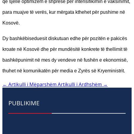
që sjellë optimizëm e shpresë për intensifikimin e vaksinimit,
para muajve të verës, kur mërgata kthehet për pushime në
Kosovë.
Dy bashkëbiseduesit diskutuan edhe për pozitën e pakicës
kroate në Kosovë dhe për mundësitë konkrete të thellimit të
bashkëpunimit në mes dy vendeve në fushën e ekonomisë,
thuhet në komunikatën për media e Zyrës së Kryeministrit.
←
Artikulli i Mëparshëm
Artikulli i Ardhshëm
→
PUBLIKIME