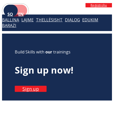
Regjistrohu
SQ
EN
BALLINA
LAJME
THELLËSISHT
DIALOG
EDUKIM
BARAZI
Build Skills with
our
trainings
Sign up now!
Sign up