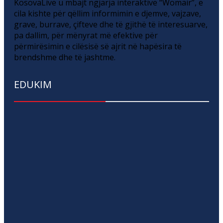
KosovaLive u mbajt ngjarja interaktive “Womair”, e
cila kishte për qëllim informimin e djemve, vajzave,
grave, burrave, çifteve dhe të gjithë të interesuarve,
pa dallim, për mënyrat më efektive për
përmirësimin e cilësisë së ajrit në hapësira të
brendshme dhe të jashtme.
EDUKIM