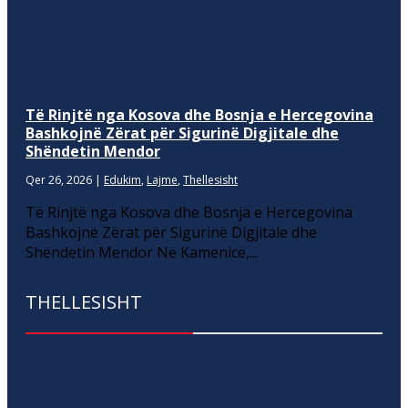
Të Rinjtë nga Kosova dhe Bosnja e Hercegovina
Bashkojnë Zërat për Sigurinë Digjitale dhe
Shëndetin Mendor
Qer 26, 2026
|
Edukim
,
Lajme
,
Thellesisht
Të Rinjtë nga Kosova dhe Bosnja e Hercegovina
Bashkojnë Zërat për Sigurinë Digjitale dhe
Shëndetin Mendor Në Kamenicë,...
THELLESISHT