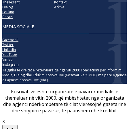
Thellësisht
Kontakt
Dialog
Arkiva
Edukim
Barazi
MEDIA SOCIALE
Facebook
Twitter
Linkedin
YouTube
Vimeo
Instagram
Të gjitha të drejtat e rezervuara që nga viti 2000 Fondacioni për Informim,
Media, Dialog dhe Edukim KosovaLive (KosovaLive/KIMDE), më parë Agjencia
e Lajmeve Kosova Live (AKL).
KosovaLive është organizatë e pavarur mediale, e
themeluar në vitin 2000, që mbështetet nga organizata
dhe agjenci ndërkombëtare të cilat vlerësojnë gazetarinë
dhe shtypin e pavarur, të paanshëm dhe kredibil.
X