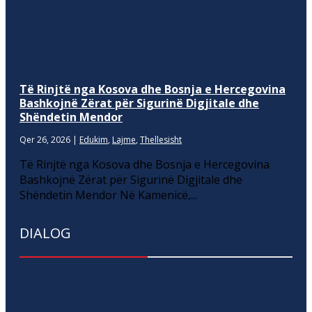
Të Rinjtë nga Kosova dhe Bosnja e Hercegovina
Bashkojnë Zërat për Sigurinë Digjitale dhe
Shëndetin Mendor
Qer 26, 2026
|
Edukim
,
Lajme
,
Thellesisht
Të Rinjtë nga Kosova dhe Bosnja e Hercegovina
Bashkojnë Zërat për Sigurinë Digjitale dhe
Shëndetin Mendor Në Kamenicë,...
DIALOG