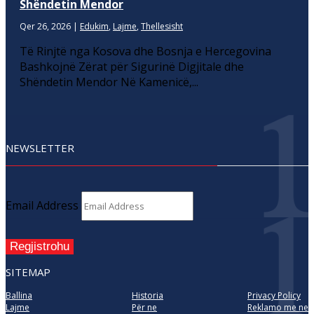
Shëndetin Mendor
Qer 26, 2026
|
Edukim
,
Lajme
,
Thellesisht
Të Rinjtë nga Kosova dhe Bosnja e Hercegovina
Bashkojnë Zërat për Sigurinë Digjitale dhe
Shëndetin Mendor Në Kamenicë,...
NEWSLETTER
Email Address
Regjistrohu
SITEMAP
Ballina
Historia
Privacy Policy
Lajme
Për ne
Reklamo me ne