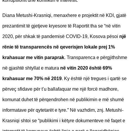
korrupsionit dhe konfliktin e interesit.
Diana Metushi-Krasniqi, menaxhere e projektit në KDI, gjatë
prezantimit të gjetjeve kryesore të Raportit tha se “në vitin
2020, për shkak të pandemisë COVID-19, Kosova pësoi
një
rënie të transparencës në qeverisjen lokale prej 1%
krahasuar me vitin paraprak
. Transparenca e përgjithshme
në gjashtë shtyllat e matura
në vitin 2020 është 69%
krahasuar me 70% në 2019
. Ky është një tregues i qartë se
përveç sfidave për t’u ballafaquar me një forcë madhore,
komunat duhet të përqendrohen në publikimin e më shumë
informatave për qytetarët e tyre.” Në vazhdim, znj. Metushi-
Krasniqi shtoi se “publikimi i këtyre dokumenteve në faqet e