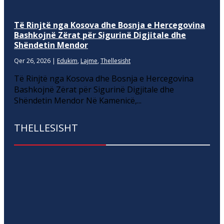
Të Rinjtë nga Kosova dhe Bosnja e Hercegovina
Bashkojnë Zërat për Sigurinë Digjitale dhe
Shëndetin Mendor
Qer 26, 2026
|
Edukim
,
Lajme
,
Thellesisht
Të Rinjtë nga Kosova dhe Bosnja e Hercegovina
Bashkojnë Zërat për Sigurinë Digjitale dhe
Shëndetin Mendor Në Kamenicë,...
THELLESISHT