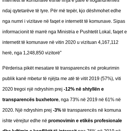
internetit të komunave është linja e parë e llogaridhënies
ndaj qytetarëve të tyre. Për më tepër, kjo dëshmohet edhe
nga numri i vizitave në faqet e internetit të komunave. Sipas
informacionit të marrë nga Ministria e Pushtetit Lokal, faqet e
internetit të komunave në vitin 2020 u vizituan 4,167,112
herë, nga 1,248,850 vizitorë”
Përderisa pikët mesatare të transparencës në prokurimin
publik kanë mbetur të njëjta me atë të vitit 2019 (57%), viti
2020 tregoi një ndryshim prej
-12% në shtyllën e
transparencës buxhetore
, nga 73% në 2019 në 61% në
2020. Një ndryshim prej
-3%
të transparencës në komuna
ishte vërejtur edhe në
promovimin e etikës profesionale