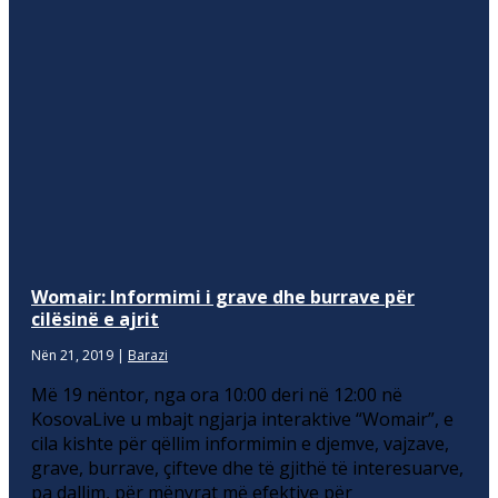
Womair: Informimi i grave dhe burrave për
cilësinë e ajrit
Nën 21, 2019
|
Barazi
Më 19 nëntor, nga ora 10:00 deri në 12:00 në
KosovaLive u mbajt ngjarja interaktive “Womair”, e
cila kishte për qëllim informimin e djemve, vajzave,
grave, burrave, çifteve dhe të gjithë të interesuarve,
pa dallim, për mënyrat më efektive për