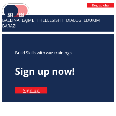
Regjistrohu
SQ
EN
BALLINA
LAJME
THELLËSISHT
DIALOG
EDUKIM
BARAZI
Build Skills with
our
trainings
Sign up now!
Sign up