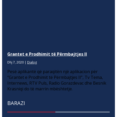
Grantet e Prodhimit të Përmbajtjes II
Dhj 7, 2020
|
Dialog
Pesë aplikantë që paraqitën një aplikacion për
“Grantet e Prodhimit të Përmbajtjes II”, Tv Tema,
Internews, RTV Puls, Radio Gorazdevac dhe Besnik
Krasniqi do të marrin mbështetje.
BARAZI