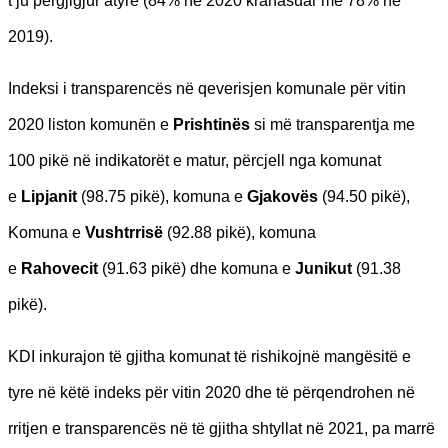
t’ju përgjigjur atyre (84% në 2020 krahasuar me 78% në
2019).
Indeksi i transparencës në qeverisjen komunale për vitin
2020 liston komunën e
Prishtinës
si më transparentja me
100 pikë në indikatorët e matur, përcjell nga komunat
e
Lipjanit
(98.75 pikë), komuna e
Gjakovës
(94.50 pikë),
Komuna e
Vushtrrisë
(92.88 pikë), komuna
e
Rahovecit
(91.63 pikë) dhe komuna e
Junikut
(91.38
pikë).
KDI inkurajon të gjitha komunat të rishikojnë mangësitë e
tyre në këtë indeks për vitin 2020 dhe të përqendrohen në
rritjen e transparencës në të gjitha shtyllat në 2021, pa marrë