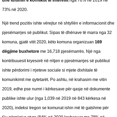
dhe luftimin e konfliktit të interesit
nga 76% në 2019 në
73% në 2020.
Një trend pozitiv ishte vërejtur në shtyllën e informacionit dhe
pjesëmarrjes së publikut. Sipas të dhënave të marra nga 32
komuna, gjatë vitit 2020, këto komuna organizuan
169
dëgjime buxhetore
me 16,718 pjesëmarrës. Një nga
kontribuuesit kryesorë në rritjen e pjesëmarrjes së publikut
ishte përdorimi i rrjeteve sociale si mjete dixhitale të
komunikimit me qytetarët. Po ashtu, në krahasim me vitin
2019, edhe pse numri i kërkesave për qasje në dokumente
publike ishte ulur (nga 1,039 në 2019 në 843 kërkesa në
2020), indeksi tregon se komunat ishin më të gatshme për