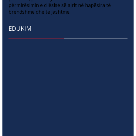
përmirësimin e cilësisë së ajrit në hapësira të
brendshme dhe të jashtme.
EDUKIM