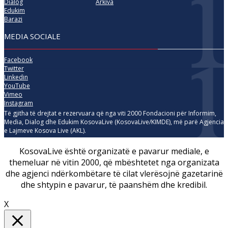
Dialog
Arkiva
Edukim
Barazi
MEDIA SOCIALE
Facebook
Twitter
Linkedin
YouTube
Vimeo
Instagram
Të gjitha të drejtat e rezervuara që nga viti 2000 Fondacioni për Informim,
Media, Dialog dhe Edukim KosovaLive (KosovaLive/KIMDE), më parë Agjencia
e Lajmeve Kosova Live (AKL).
KosovaLive është organizatë e pavarur mediale, e
themeluar në vitin 2000, që mbështetet nga organizata
dhe agjenci ndërkombëtare të cilat vlerësojnë gazetarinë
dhe shtypin e pavarur, të paanshëm dhe kredibil.
X