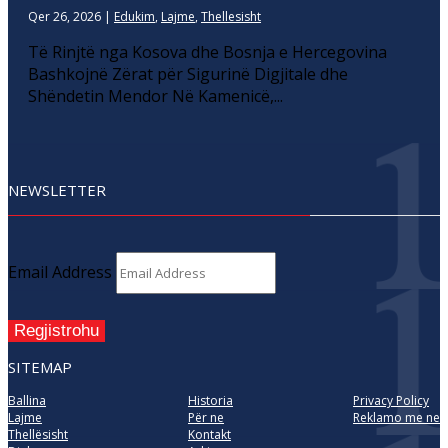
Qer 26, 2026
|
Edukim
,
Lajme
,
Thellesisht
Të Rinjtë nga Kosova dhe Bosnja e Hercegovina
Bashkojnë Zërat për Sigurinë Digjitale dhe
Shëndetin Mendor Në Kamenicë,...
NEWSLETTER
Email Address
Regjistrohu
SITEMAP
Ballina
Historia
Privacy Policy
Lajme
Për ne
Reklamo me ne
Thellësisht
Kontakt