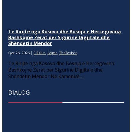
Të Rinjtë nga Kosova dhe Bosnja e Hercegovina
Bashkojnë Zërat për Sigurinë Digjitale dhe
Shëndetin Mendor
Qer 26, 2026
|
Edukim
,
Lajme
,
Thellesisht
Të Rinjtë nga Kosova dhe Bosnja e Hercegovina
Bashkojnë Zërat për Sigurinë Digjitale dhe
Shëndetin Mendor Në Kamenicë,...
DIALOG