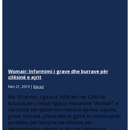
Womair: Informimi i grave dhe burrave për
cilësinë e ajrit
Nën 21, 2019
|
Barazi
Më 19 nëntor, nga ora 10:00 deri në 12:00 në
KosovaLive u mbajt ngjarja interaktive “Womair”, e
cila kishte për qëllim informimin e djemve, vajzave,
grave, burrave, çifteve dhe të gjithë të interesuarve,
pa dallim, për mënyrat më efektive për
përmirësimin e cilësisë së ajrit në hapësira të