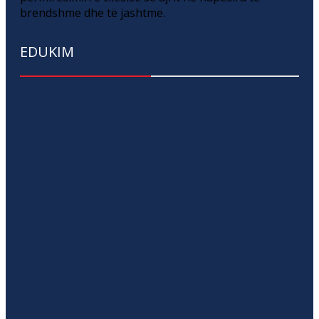
brendshme dhe të jashtme.
EDUKIM