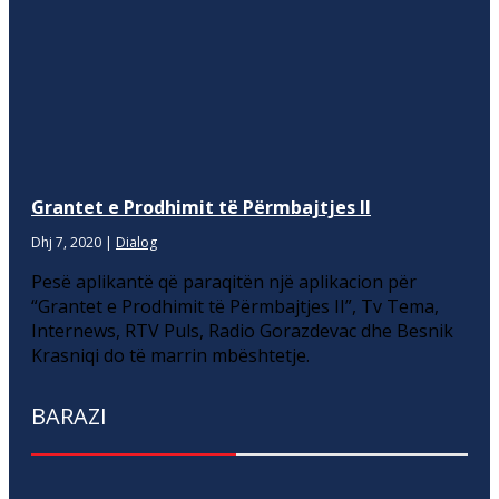
Grantet e Prodhimit të Përmbajtjes II
Dhj 7, 2020
|
Dialog
Pesë aplikantë që paraqitën një aplikacion për
“Grantet e Prodhimit të Përmbajtjes II”, Tv Tema,
Internews, RTV Puls, Radio Gorazdevac dhe Besnik
Krasniqi do të marrin mbështetje.
BARAZI