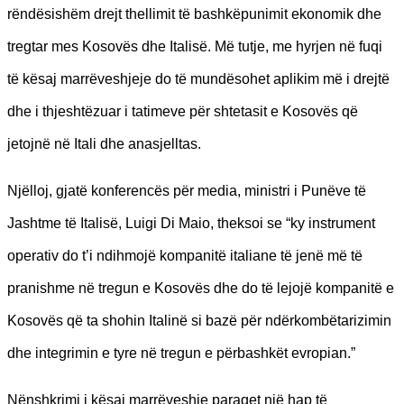
rëndësishëm drejt thellimit të bashkëpunimit ekonomik dhe
tregtar mes Kosovës dhe Italisë. Më tutje, me hyrjen në fuqi
të kësaj marrëveshjeje do të mundësohet aplikim më i drejtë
dhe i thjeshtëzuar i tatimeve për shtetasit e Kosovës që
jetojnë në Itali dhe anasjelltas.
Njëlloj, gjatë konferencës për media, ministri i Punëve të
Jashtme të Italisë, Luigi Di Maio, theksoi se “ky instrument
operativ do t’i ndihmojë kompanitë italiane të jenë më të
pranishme në tregun e Kosovës dhe do të lejojë kompanitë e
Kosovës që ta shohin Italinë si bazë për ndërkombëtarizimin
dhe integrimin e tyre në tregun e përbashkët evropian.”
Nënshkrimi i kësaj marrëveshje paraqet një hap të