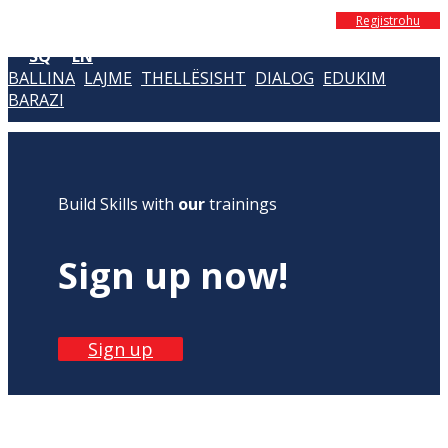
Regjistrohu
SQ
EN
BALLINA
LAJME
THELLËSISHT
DIALOG
EDUKIM
BARAZI
Build Skills with
our
trainings
Sign up now!
Sign up