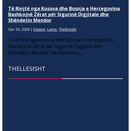
Të Rinjtë nga Kosova dhe Bosnja e Hercegovina
Bashkojnë Zërat për Sigurinë Digjitale dhe
Shëndetin Mendor
Qer 26, 2026
|
Edukim
,
Lajme
,
Thellesisht
Të Rinjtë nga Kosova dhe Bosnja e Hercegovina
Bashkojnë Zërat për Sigurinë Digjitale dhe
Shëndetin Mendor Në Kamenicë,...
THELLESISHT