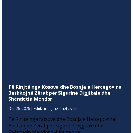
Të Rinjtë nga Kosova dhe Bosnja e Hercegovina
Bashkojnë Zërat për Sigurinë Digjitale dhe
Shëndetin Mendor
Qer 26, 2026
|
Edukim
,
Lajme
,
Thellesisht
Të Rinjtë nga Kosova dhe Bosnja e Hercegovina
Bashkojnë Zërat për Sigurinë Digjitale dhe
Shëndetin Mendor Në Kamenicë,...