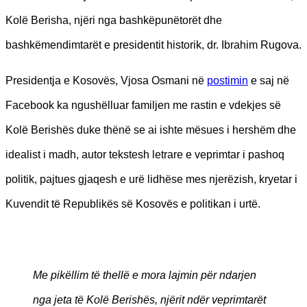
Kolë Berisha, njëri nga bashkëpunëtorët dhe
bashkëmendimtarët e presidentit historik, dr. Ibrahim Rugova.
Presidentja e Kosovës, Vjosa Osmani në
postimin
e saj në
Facebook ka ngushëlluar familjen me rastin e vdekjes së
Kolë Berishës duke thënë se ai ishte mësues i hershëm dhe
idealist i madh, autor tekstesh letrare e veprimtar i pashoq
politik, pajtues gjaqesh e urë lidhëse mes njerëzish, kryetar i
Kuvendit të Republikës së Kosovës e politikan i urtë.
Me pikëllim të thellë e mora lajmin për ndarjen
nga jeta të Kolë Berishës, njërit ndër veprimtarët