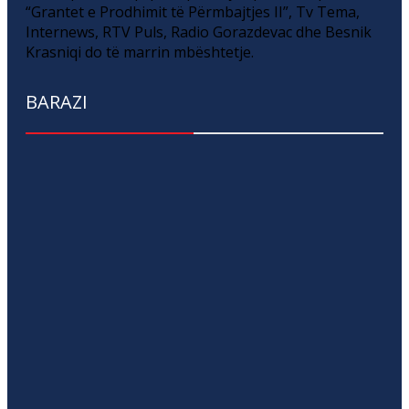
“Grantet e Prodhimit të Përmbajtjes II”, Tv Tema,
Internews, RTV Puls, Radio Gorazdevac dhe Besnik
Krasniqi do të marrin mbështetje.
BARAZI