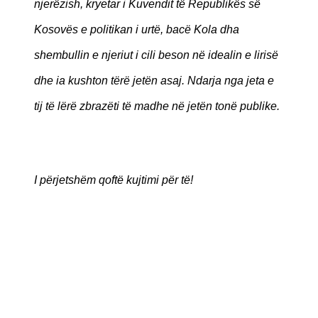
njerëzish, kryetar i Kuvendit të Republikës së
Kosovës e politikan i urtë, bacë Kola dha
shembullin e njeriut i cili beson në idealin e lirisë
dhe ia kushton tërë jetën asaj. Ndarja nga jeta e
tij të lërë zbrazëti të madhe në jetën tonë publike.
I përjetshëm qoftë kujtimi për të!