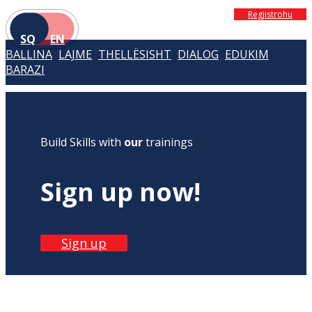
Regjistrohu
SQ
EN
BALLINA
LAJME
THELLËSISHT
DIALOG
EDUKIM
BARAZI
Build Skills with
our
trainings
Sign up now!
Sign up