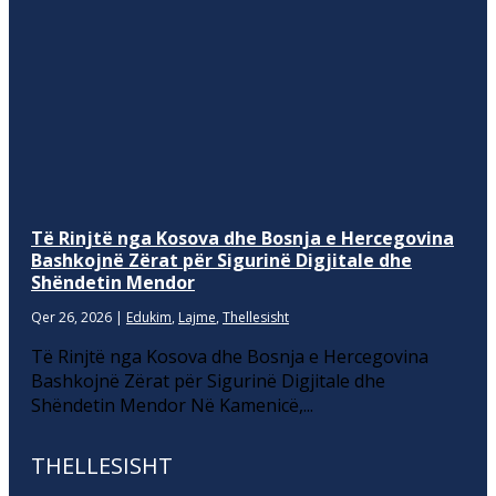
Të Rinjtë nga Kosova dhe Bosnja e Hercegovina
Bashkojnë Zërat për Sigurinë Digjitale dhe
Shëndetin Mendor
Qer 26, 2026
|
Edukim
,
Lajme
,
Thellesisht
Të Rinjtë nga Kosova dhe Bosnja e Hercegovina
Bashkojnë Zërat për Sigurinë Digjitale dhe
Shëndetin Mendor Në Kamenicë,...
THELLESISHT