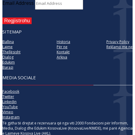
Email Address
Regjistrohu
SITEMAP
Ballina
Historia
Privacy Policy
Lajme
Për ne
Reklamo me ne
Thellësisht
Kontakt
Dialog
Arkiva
Edukim
Barazi
MEDIA SOCIALE
Facebook
Twitter
Linkedin
YouTube
Vimeo
Instagram
Të gjitha të drejtat e rezervuara që nga viti 2000 Fondacioni për Informim,
Media, Dialog dhe Edukim KosovaLive (KosovaLive/KIMDE), më parë Agjencia
e Lajmeve Kosova Live (AKL).