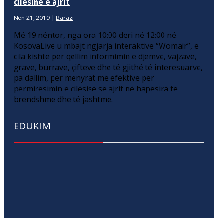
cilësinë e ajrit
Nën 21, 2019
|
Barazi
Më 19 nëntor, nga ora 10:00 deri në 12:00 në
KosovaLive u mbajt ngjarja interaktive “Womair”, e
cila kishte për qëllim informimin e djemve, vajzave,
grave, burrave, çifteve dhe të gjithë të interesuarve,
pa dallim, për mënyrat më efektive për
përmirësimin e cilësisë së ajrit në hapësira të
brendshme dhe të jashtme.
EDUKIM