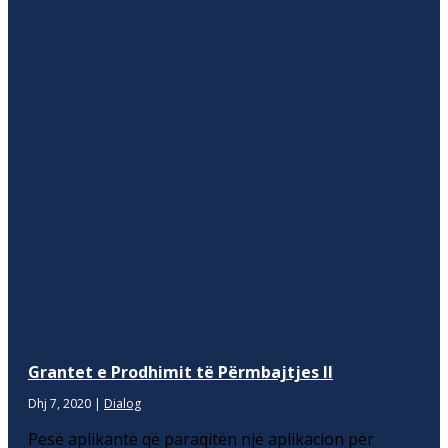
Grantet e Prodhimit të Përmbajtjes II
Dhj 7, 2020
|
Dialog
Pesë aplikantë që paraqitën një aplikacion për