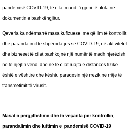
pandemisë COVID-19, të cilat mund t’i gjeni të plota në
dokumentin e bashkëngjitur.
Qeveria ka ndërmarrë masa kufizuese, me qëllim të kontrollit
dhe parandalimit të shpërndarjes së COVID-19, në aktivitetet
dhe bizneset të cilat bashkojnë një numër të madh njerëzish
në të njëjtin vend, dhe në të cilat ruajta e distancës fizike
është e vështirë dhe kështu paraqesin një rrezik në rritje të
transmetimit të virusit.​
Masat e përgjithshme dhe të veçanta për kontrollin,
parandalimin dhe luftimin e pandemisë COVID-19