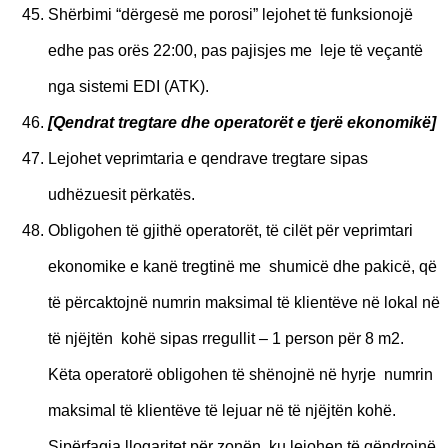
Shërbimi “dërgesë me porosi” lejohet të funksionojë
edhe pas orës 22:00, pas pajisjes me leje të veçantë
nga sistemi EDI (ATK).
[
Qendrat tregtare dhe operatorët e tjerë ekonomikë]
Lejohet veprimtaria e qendrave tregtare sipas
udhëzuesit përkatës.
Obligohen të gjithë operatorët, të cilët për veprimtari
ekonomike e kanë tregtinë me shumicë dhe pakicë, që
të përcaktojnë numrin maksimal të klientëve në lokal në
të njëjtën kohë sipas rregullit – 1 person për 8 m
2
.
Këta operatorë obligohen të shënojnë në hyrje numrin
maksimal të klientëve të lejuar në të njëjtën kohë.
Sipërfaqja llogaritet për zonën ku lejohen të qëndrojnë