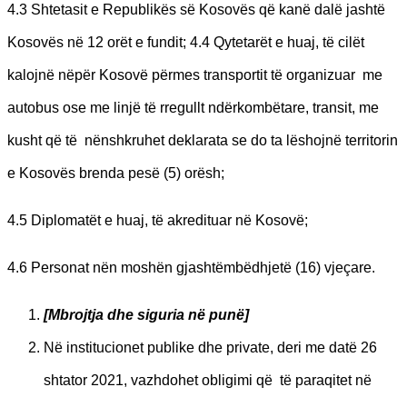
4.3 Shtetasit e Republikës së Kosovës që kanë dalë jashtë
Kosovës në 12 orët e fundit; 4.4 Qytetarët e huaj, të cilët
kalojnë nëpër Kosovë përmes transportit të organizuar me
autobus ose me linjë të rregullt ndërkombëtare, transit, me
kusht që të nënshkruhet deklarata se do ta lëshojnë territorin
e Kosovës brenda pesë (5) orësh;
4.5 Diplomatët e huaj, të akredituar në Kosovë;
4.6 Personat nën moshën gjashtëmbëdhjetë (16) vjeçare.
[M
brojtja dhe siguria në punë]
Në institucionet publike dhe private, deri me datë 26
shtator 2021, vazhdohet obligimi që të paraqitet në