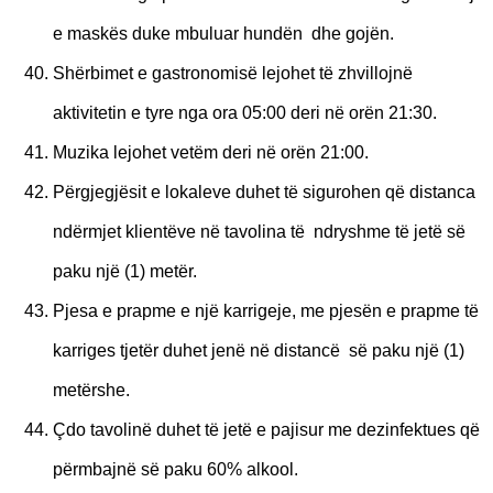
e maskës duke mbuluar hundën dhe gojën.
Shërbimet e gastronomisë lejohet të zhvillojnë
aktivitetin e tyre nga ora 05:00 deri në orën 21:30.
Muzika lejohet vetëm deri në orën 21:00.
Përgjegjësit e lokaleve duhet të sigurohen që distanca
ndërmjet klientëve në tavolina të ndryshme të jetë së
paku një (1) metër.
Pjesa e prapme e një karrigeje, me pjesën e prapme të
karriges tjetër duhet jenë në distancë së paku një (1)
metërshe.
Çdo tavolinë duhet të jetë e pajisur me dezinfektues që
përmbajnë së paku 60% alkool.