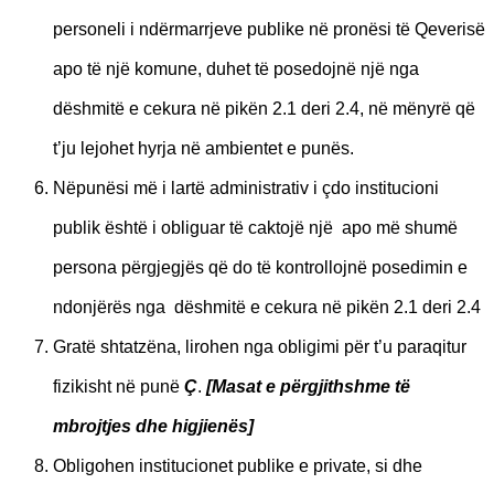
personeli i ndërmarrjeve publike në
pronësi të Qeverisë
apo të një komune, duhet të posedojnë një nga
dëshmitë e cekura në
pikën 2.1 deri 2.4, në mënyrë që
t’ju lejohet hyrja në ambientet e punës.
Nëpunësi më i lartë administrativ i çdo institucioni
publik është i obliguar të caktojë një apo m
ë
shumë
persona përgjegjës që do të kontrollojnë posedimin e
ndonjërës nga dëshmitë e cekura në pikën 2.1 deri 2.4
Gratë shtatzëna, lirohen nga obligimi për t’u paraqitur
fizikisht në punë
Ç
.
[
Masat e përgjithshme të
mbrojtjes dhe higjienës]
Obligohen institucionet publike e private, si dhe