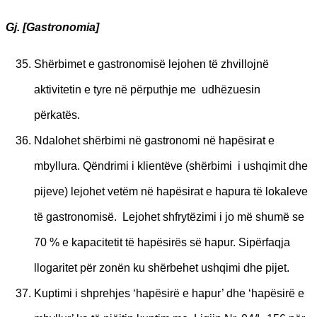
Gj. [
Gastronomia]
Shërbimet e gastronomisë lejohen të zhvillojnë
aktivitetin e tyre në përputhje me udhëzuesin
përkatës.
Ndalohet shërbimi në gastronomi në hapësirat e
mbyllura. Qëndrimi i klientëve (shërbimi i ushqimit dhe
pijeve) lejohet vetëm në hapësirat e hapura të lokaleve
të gastronomisë. Lejohet shfrytëzimi i jo më shumë se
70 % e kapacitetit të hapësirës së hapur. Sipërfaqja
llogaritet për zonën ku shërbehet ushqimi dhe pijet.
Kuptimi i shprehjes ‘hapësirë e hapur’ dhe ‘hapësirë e