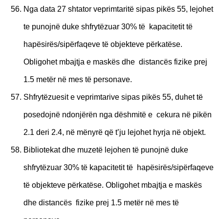
Nga data 27 shtator veprimtaritë sipas pikës 55, lejohet
te punojnë duke shfrytëzuar 30% të kapacitetit të
hapësirës/sipërfaqeve të objekteve përkatëse.
Obligohet mbajtja e maskës dhe distancës fizike prej
1.5 metër në mes të personave.
Shfrytëzuesit e veprimtarive sipas pikës 55, duhet të
posedojnë ndonjërën nga dëshmitë e cekura në pikën
2.1 deri 2.4, në mënyrë që t’ju lejohet hyrja në objekt.
Bibliotekat dhe muzetë lejohen të punojnë duke
shfrytëzuar 30% të kapacitetit të hapësirës/sipërfaqeve
të objekteve përkatëse. Obligohet mbajtja e maskës
dhe distancës fizike prej 1.5 metër në mes të