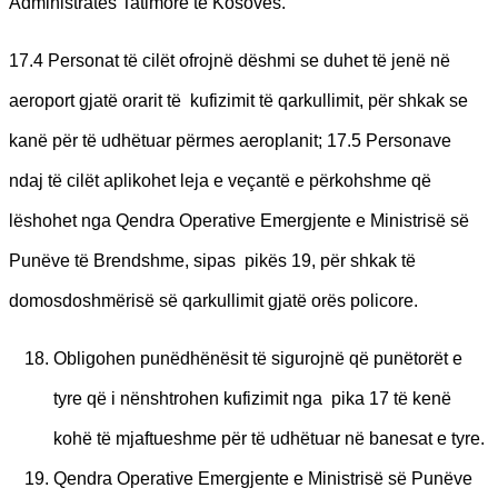
Administratës Tatimore të Kosovës.
17.4 Personat të cilët ofrojnë dëshmi se duhet të jenë në
aeroport gjatë orarit të kufizimit të qarkullimit, për shkak se
kanë për të udhëtuar përmes aeroplanit; 17.5 Personave
ndaj të cilët aplikohet leja e veçantë e përkohshme që
lëshohet nga Qendra Operative Emergjente e Ministrisë së
Punëve të Brendshme, sipas pikës 19, për shkak të
domosdoshmërisë së qarkullimit gjatë orës policore.
Obligohen punëdhënësit të sigurojnë që punëtorët e
tyre që i nënshtrohen kufizimit nga pika 17 të kenë
kohë të mjaftueshme për të udhëtuar në banesat e tyre.
Qendra Operative Emergjente e Ministrisë së Punëve