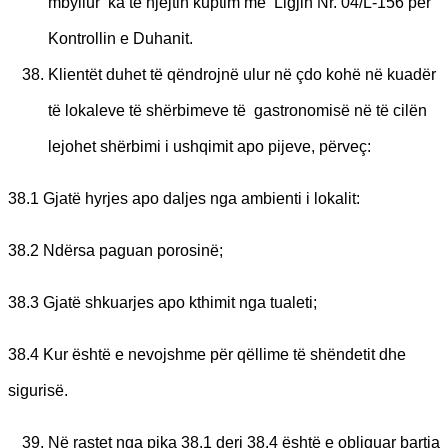
mbyllur’ ka të njëjtin kuptim me Ligjin Nr. 04/L-156 për
Kontrollin e Duhanit.
Klientët duhet të qëndrojnë ulur në çdo kohë në kuadër
të lokaleve të shërbimeve të gastronomisë në të cilën
lejohet shërbimi i ushqimit apo pijeve, përveç:
38.1 Gjatë hyrjes apo daljes nga ambienti i lokalit:
38.2 Ndërsa paguan porosinë;
38.3 Gjatë shkuarjes apo kthimit nga tualeti;
38.4 Kur është e nevojshme për qëllime të shëndetit dhe
sigurisë.
Në rastet nga pika 38.1 deri 38.4 është e obliguar bartja