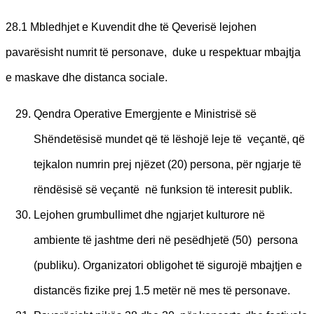
28.1 Mbledhjet e Kuvendit dhe të Qeverisë lejohen
pavarësisht numrit të personave, duke u respektuar mbajtja
e maskave dhe distanca sociale.
Qendra Operative Emergjente e Ministrisë së
Shëndetësisë mundet që të lëshojë leje të veçantë, që
tejkalon numrin prej njëzet (20) persona, për ngjarje të
rëndësisë së veçantë në funksion të interesit publik.
Lejohen grumbullimet dhe ngjarjet kulturore në
ambiente të jashtme deri në pesëdhjetë (50) persona
(publiku). Organizatori obligohet të sigurojë mbajtjen e
distancës fizike prej 1.5 metër në mes të personave.