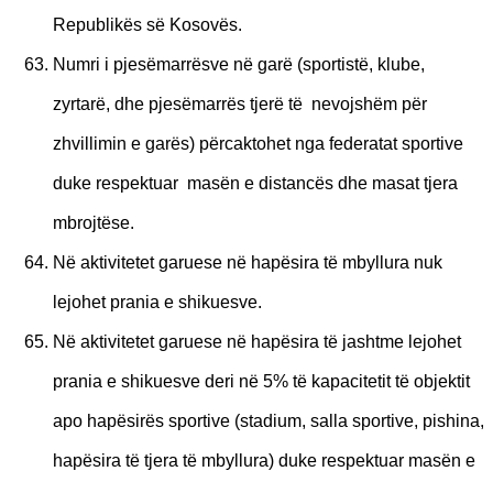
Republikës së Kosovës.
Numri i pjesëmarrësve në garë (sportistë, klube,
zyrtarë, dhe pjesëmarrës tjerë të nevojshëm për
zhvillimin e garës) përcaktohet nga federatat sportive
duke respektuar masën e distancës dhe masat tjera
mbrojtëse.
Në aktivitetet garuese në hapësira të mbyllura nuk
lejohet prania e shikuesve.
Në aktivitetet garuese në hapësira të jashtme lejohet
prania e shikuesve deri në 5% të
kapacitetit të objektit
apo hapësirës sportive (stadium, salla sportive, pishina,
hapësira të
tjera të mbyllura) duke respektuar masën e