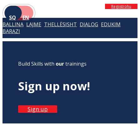
Regjistrohu
SQ
EN
BALLINA
LAJME
THELLËSISHT
DIALOG
EDUKIM
BARAZI
Build Skills with
our
trainings
Sign up now!
Sign up