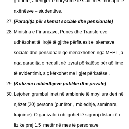
grupore, ahengjet e ndryshme të stafit mësimor apo të
nxënësve – studentëve.
[P
araqitja për skemat sociale dhe pensionale]
Ministria e Financave, Punës dhe Transfereve
udhëzohet të lirojë të gjithë përfituesit e skemave
sociale dhe pensionale që menaxhohen nga MFPT-ja
nga paraqitja e rregullt në zyrat përkatëse për qëllime
të evidentimit, siç kërkohet me ligjet përkatëse..
[K
ufizimi i mbledhjeve publike dhe private]
Lejohen grumbullimet në ambiente të mbyllura deri në
njëzet (20) persona (punëtori, mbledhje, seminare,
trajnime). Organizatori obligohet të siguroj distancën
fizike prej 1.5 metër në mes të personave.