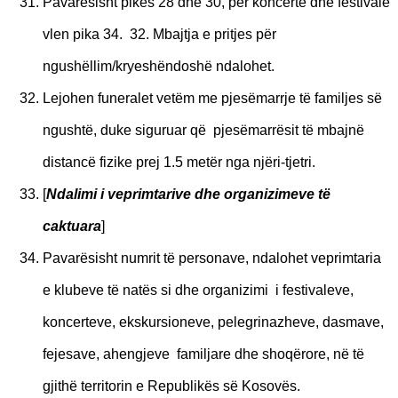
Pavarësisht pikës 28 dhe 30, për koncerte dhe festivale
vlen pika 34. 32. Mbajtja e pritjes për
ngushëllim/kryeshëndoshë ndalohet.
Lejohen funeralet vetëm me pjesëmarrje të familjes së
ngushtë, duke siguruar që pjesëmarrësit të mbajnë
distancë fizike prej 1.5 metër nga njëri-tjetri.
[
N
dalimi i veprimtarive dhe organizimeve të
caktuara
]
Pavarësisht numrit të personave, ndalohet veprimtaria
e klubeve të natës si dhe organizimi i festivaleve,
koncerteve, ekskursioneve, pelegrinazheve, dasmave,
fejesave, ahengjeve familjare dhe shoqërore, në të
gjithë territorin e Republikës së Kosovës.