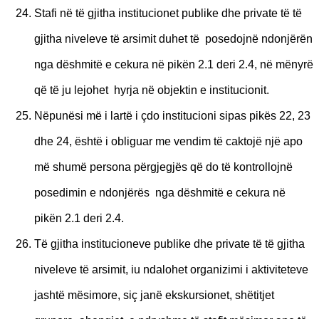
Stafi në të gjitha institucionet publike dhe private të të
gjitha niveleve të arsimit duhet të posedojnë ndonjërën
nga dëshmitë e cekura në pikën 2.1 deri 2.4, në mënyrë
që
t
ë ju lejohet hyrja në objektin e institucionit.
Nëpunësi më i lartë i çdo institucioni sipas pikës 22, 23
dhe 24, është i obliguar me vendim të caktojë një apo
m
ë
shumë persona përgjegjës që do të kontrollojnë
posedimin e ndonjërës nga dëshmitë e cekura në
pikën 2.1 deri 2.4.
Të gjitha institucioneve publike dhe private të të gjitha
niveleve të arsimit, iu ndalohet organizimi i aktiviteteve
jashtë mësimore, siç janë ekskursionet, shëtitjet