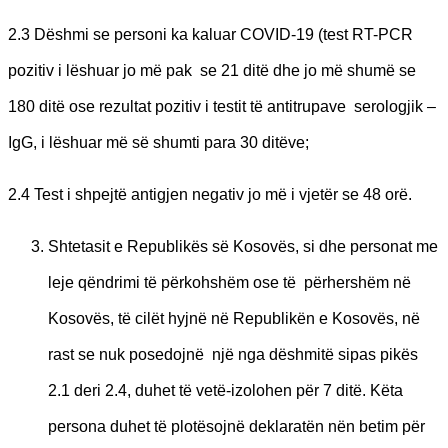
2.3 Dëshmi se personi ka kaluar COVID-19 (test RT-PCR
pozitiv i lëshuar jo më pak se 21 ditë dhe jo më shumë se
180 ditë ose rezultat pozitiv i testit të antitrupave serologjik –
IgG, i lëshuar më së shumti para 30 ditëve;
2.4 Test i shpejtë antigjen negativ jo më i vjetër se 48 orë.
Shtetasit e Republikës së Kosovës, si dhe personat me
leje qëndrimi të përkohshëm ose të përhershëm në
Kosovës, të cilët hyjnë në Republikën e Kosovës, në
rast se nuk posedojnë një nga dëshmitë sipas pikës
2.1 deri 2.4, duhet të vetë-izolohen për 7 ditë. Këta
persona duhet të plotësojnë deklaratën nën betim për