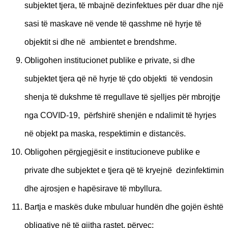
subjektet tjera, të mbajnë dezinfektues për duar dhe një
sasi të maskave në vende të qasshme në hyrje të
objektit si dhe në ambientet e brendshme.
Obligohen institucionet publike e private, si dhe
subjektet tjera që në hyrje të çdo objekti të vendosin
shenja të dukshme të rregullave të sjelljes për mbrojtje
nga COVID-19, përfshirë shenjën e ndalimit të hyrjes
në objekt pa maska, respektimin e distancës.
Obligohen përgjegjësit e institucioneve publike e
private dhe subjektet e tjera që të kryejnë dezinfektimin
dhe ajrosjen e hapësirave të mbyllura.
Bartja e maskës duke mbuluar hundën dhe gojën është
obligative në të gjitha rastet, përveç: