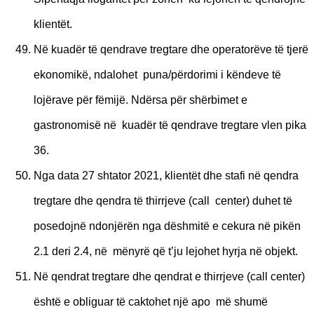
klientët.
Në kuadër të qendrave tregtare dhe operatorëve të tjerë
ekonomikë, ndalohet puna/përdorimi i këndeve të
lojërave për fëmijë. Ndërsa për shërbimet e
gastronomisë në kuadër të qendrave tregtare vlen pika
36.
Nga data 27 shtator 2021, klientët dhe stafi në qendra
tregtare dhe qendra të thirrjeve (call center) duhet të
posedojnë ndonjërën nga dëshmitë e cekura në pikën
2.1 deri 2.4, në mënyrë që t’ju lejohet hyrja në objekt.
Në qendrat tregtare dhe qendrat e thirrjeve (call center)
është e obliguar të caktohet një apo më shumë