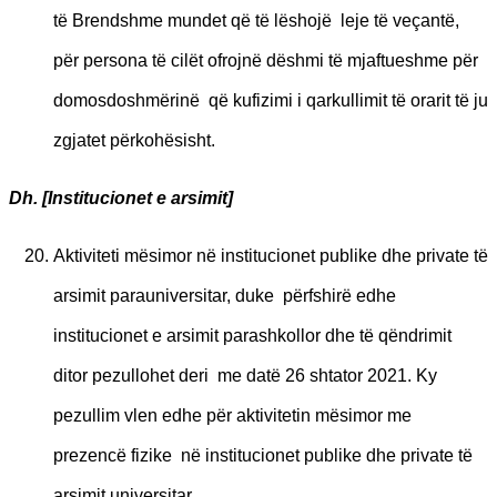
të Brendshme mundet që të lëshojë leje të veçantë,
për persona të cilët ofrojnë dëshmi të mjaftueshme për
domosdoshmërinë që kufizimi i qarkullimit të orarit të ju
zgjatet përkohësisht.
Dh. [I
nstitucionet e arsimit]
Aktiviteti mësimor në institucionet publike dhe private të
arsimit parauniversitar, duke përfshirë edhe
institucionet e arsimit parashkollor dhe të qëndrimit
ditor pezullohet deri me datë 26 shtator 2021. Ky
pezullim vlen edhe për aktivitetin mësimor me
prezencë fizike në institucionet publike dhe private të
arsimit universitar.