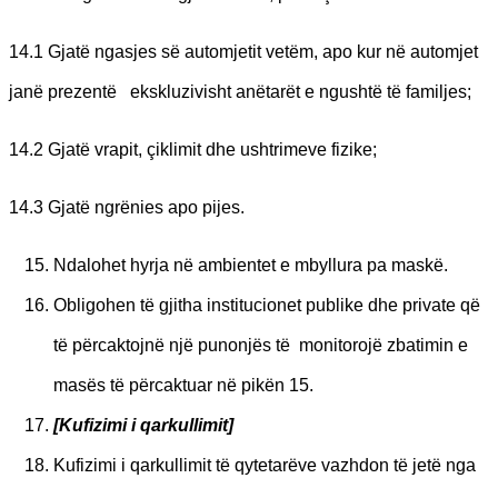
14.1 Gjatë ngasjes së automjetit vetëm, apo kur në automjet
janë prezentë ekskluzivisht anëtarët e ngushtë të familjes;
14.2 Gjatë vrapit, çiklimit dhe ushtrimeve fizike;
14.3 Gjatë ngrënies apo pijes.
Ndalohet hyrja në ambientet e mbyllura pa maskë.
Obligohen të gjitha institucionet publike dhe private që
të përcaktojnë një punonjës të monitorojë zbatimin e
masës të përcaktuar në pikën 15.
[K
ufizimi i qarkullimit]
Kufizimi i qarkullimit të qytetarëve vazhdon të jetë nga