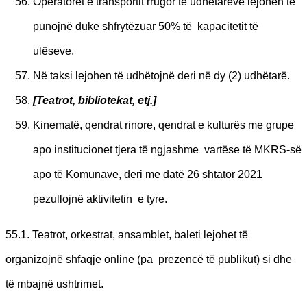
Operatorët e transportit rrugor të udhëtareve lejohen të
punojnë duke shfrytëzuar 50% të kapacitetit të
ulëseve.
Në taksi lejohen të udhëtojnë deri në dy (2) udhëtarë.
[
Teatrot, bibliotekat, etj
.]
Kinematë, qendrat rinore, qendrat e kulturës me grupe
apo institucionet tjera të ngjashme vartëse të MKRS-së
apo të Komunave, deri me datë 26 shtator 2021
pezullojnë aktivitetin e tyre.
55.1. Teatrot, orkestrat, ansamblet, baleti lejohet të
organizojnë shfaqje online (pa prezencë të publikut) si dhe
të mbajnë ushtrimet.