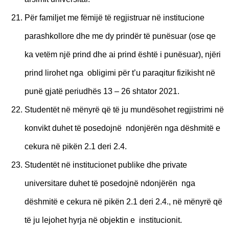
Për familjet me fëmijë të regjistruar në institucione
parashkollore dhe me dy prindër të punësuar (ose qe
ka vetëm një prind dhe ai prind është i punësuar), njëri
prind lirohet nga obligimi për t’u paraqitur fizikisht në
punë gjatë periudhës 13 – 26 shtator 2021.
Studentët në mënyrë që të ju mundësohet regjistrimi në
konvikt duhet të posedojnë ndonjërën nga dëshmitë e
cekura në pikën 2.1 deri 2.4.
Studentët në institucionet publike dhe private
universitare duhet të posedojnë ndonjërën nga
dëshmitë e cekura në pikën 2.1 deri 2.4., në mënyrë që
t
ë ju lejohet hyrja në objektin e institucionit.