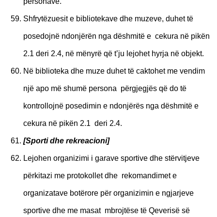
personave.
Shfrytëzuesit e bibliotekave dhe muzeve, duhet të
posedojnë ndonjërën nga dëshmitë e cekura në pikën
2.1 deri 2.4, në mënyrë që t’ju lejohet hyrja në objekt.
Në biblioteka dhe muze duhet të caktohet me vendim
një apo më shumë persona përgjegjës që do të
kontrollojnë posedimin e ndonjërës nga dëshmitë e
cekura në pikën 2.1 deri 2.4.
[
Sporti dhe rekreacioni]
Lejohen organizimi i garave sportive dhe stërvitjeve
përkitazi me protokollet dhe rekomandimet e
organizatave botërore për organizimin e ngjarjeve
sportive dhe me masat mbrojtëse të Qeverisë së