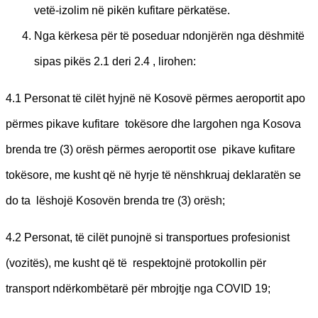
vetë-izolim në pikën kufitare përkatëse.
Nga kërkesa për të poseduar ndonjërën nga dëshmitë
sipas pikës 2.1 deri 2.4 , lirohen:
4.1 Personat të cilët hyjnë në Kosovë përmes aeroportit apo
përmes pikave kufitare tokësore dhe largohen nga Kosova
brenda tre (3) orësh përmes aeroportit ose pikave kufitare
tokësore, me kusht që në hyrje të nënshkruaj deklaratën se
do ta lëshojë Kosovën brenda tre (3) orësh;
4.2 Personat, të cilët punojnë si transportues profesionist
(vozitës), me kusht që të respektojnë protokollin për
transport ndërkombëtarë për mbrojtje nga COVID 19;