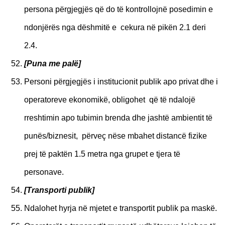
persona përgjegjës që do të kontrollojnë posedimin e
ndonjërës nga dëshmitë e cekura në pikën 2.1 deri
2.4.
[P
una me palë]
Personi përgjegjës i institucionit publik apo privat dhe i
operatoreve ekonomikë, obligohet që të ndalojë
rreshtimin apo tubimin brenda dhe jashtë ambientit të
punës/biznesit, përveç nëse mbahet distancë fizike
prej të paktën 1.5 metra nga grupet e tjera të
personave.
[
Transporti publik]
Ndalohet hyrja në mjetet e transportit publik pa maskë.