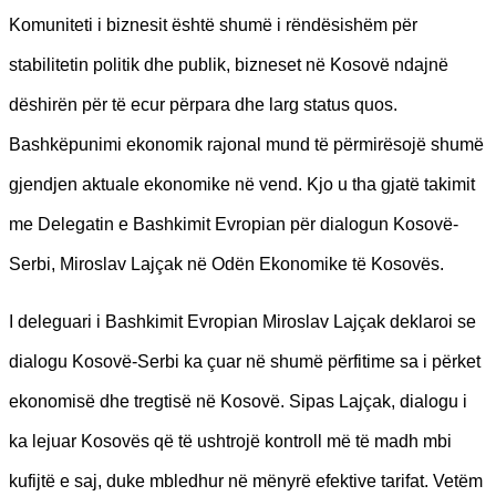
Komuniteti i biznesit është shumë i rëndësishëm për
stabilitetin politik dhe publik, bizneset në Kosovë ndajnë
dëshirën për të ecur përpara dhe larg status quos.
Bashkëpunimi ekonomik rajonal mund të përmirësojë shumë
gjendjen aktuale ekonomike në vend. Kjo u tha gjatë takimit
me Delegatin e Bashkimit Evropian për dialogun Kosovë-
Serbi, Miroslav Lajçak në Odën Ekonomike të Kosovës.
I deleguari i Bashkimit Evropian Miroslav Lajçak deklaroi se
dialogu Kosovë-Serbi ka çuar në shumë përfitime sa i përket
ekonomisë dhe tregtisë në Kosovë. Sipas Lajçak, dialogu i
ka lejuar Kosovës që të ushtrojë kontroll më të madh mbi
kufijtë e saj, duke mbledhur në mënyrë efektive tarifat. Vetëm