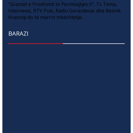
“Grantet e Prodhimit të Përmbajtjes II”, Tv Tema,
Internews, RTV Puls, Radio Gorazdevac dhe Besnik
Krasniqi do të marrin mbështetje.
BARAZI