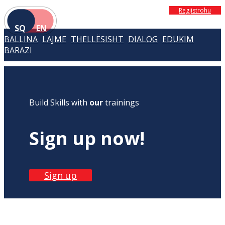
Regjistrohu
SQ
EN
BALLINA
LAJME
THELLËSISHT
DIALOG
EDUKIM
BARAZI
Build Skills with
our
trainings
Sign up now!
Sign up