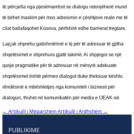
të përcjella nga pjesëmarrësit se dialogu ndonjëherë mund
të bëhet maskim për mos adresimin e çështjeve reale me të
cilat ballafaqohet Kosova, përfshirë edhe barrierat tregtare.
Lajçak shprehu gatishmërinë e tij për të adresuar të gjitha
shqetësimet e shprehura gjatë takimit. Ai shpjegoi se një
qasje pragmatike për të adresuar në mënyrë adekuate
shqetësimet është përmes dialogut duke theksuar kështu
rëndësinë e mbështetjes nga komuniteti i biznesit për
dialogun, thuhet në komunikatën për media e OEAK-së.
←
Artikulli i Mëparshëm
Artikulli i Ardhshëm
→
PUBLIKIME