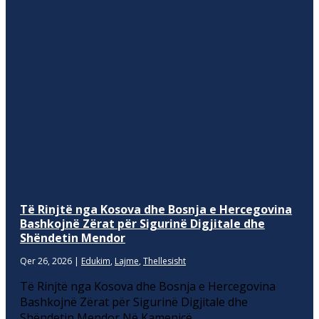
Të Rinjtë nga Kosova dhe Bosnja e Hercegovina
Bashkojnë Zërat për Sigurinë Digjitale dhe
Shëndetin Mendor
Qer 26, 2026
|
Edukim
,
Lajme
,
Thellesisht
Të Rinjtë nga Kosova dhe Bosnja e Hercegovina
Bashkojnë Zërat për Sigurinë Digjitale dhe
Shëndetin Mendor Në Kamenicë,...