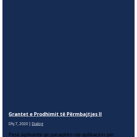
Grantet e Prodhimit të Përmbajtjes II
Dhj 7, 2020
|
Dialog
Pesë aplikantë që paraqitën një aplikacion për