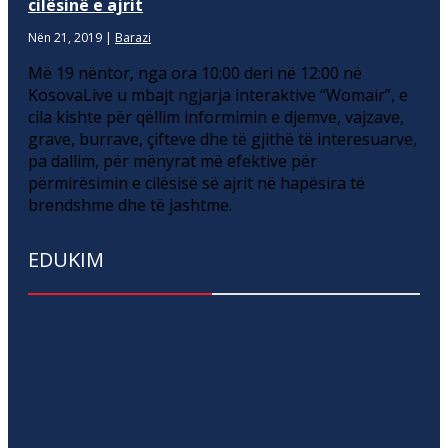
cilësinë e ajrit
Nën 21, 2019
|
Barazi
Më 19 nëntor, nga ora 10:00 deri në 12:00 në
KosovaLive u mbajt ngjarja interaktive “Womair”, e
cila kishte për qëllim informimin e djemve, vajzave,
grave, burrave, çifteve dhe të gjithë të interesuarve,
pa dallim, për mënyrat më efektive për
përmirësimin e cilësisë së ajrit në hapësira të
brendshme dhe të jashtme.
EDUKIM