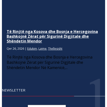
Të Rinjtë nga Kosova dhe Bosnja e Hercegovina
Bashkojnë Zërat për Sigurinë Digjitale dhe
Shëndetin Mendor
Qer 26, 2026
|
Edukim
,
Lajme
,
Thellesisht
Të Rinjtë nga Kosova dhe Bosnja e Hercegovina
Bashkojnë Zërat për Sigurinë Digjitale dhe
Shëndetin Mendor Në Kamenicë,...
NEWSLETTER