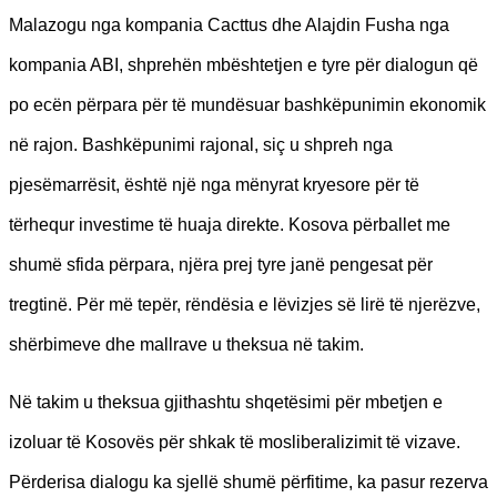
Malazogu nga kompania Cacttus dhe Alajdin Fusha nga
kompania ABI, shprehën mbështetjen e tyre për dialogun që
po ecën përpara për të mundësuar bashkëpunimin ekonomik
në rajon. Bashkëpunimi rajonal, siç u shpreh nga
pjesëmarrësit, është një nga mënyrat kryesore për të
tërhequr investime të huaja direkte. Kosova përballet me
shumë sfida përpara, njëra prej tyre janë pengesat për
tregtinë. Për më tepër, rëndësia e lëvizjes së lirë të njerëzve,
shërbimeve dhe mallrave u theksua në takim.
Në takim u theksua gjithashtu shqetësimi për mbetjen e
izoluar të Kosovës për shkak të mosliberalizimit të vizave.
Përderisa dialogu ka sjellë shumë përfitime, ka pasur rezerva