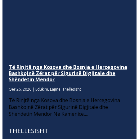
Të Rinjtë nga Kosova dhe Bosnja e Hercegovina
Bashkojnë Zërat për Sigurinë Digjitale dhe
Shëndetin Mendor
Qer 26, 2026
|
Edukim
,
Lajme
,
Thellesisht
Të Rinjtë nga Kosova dhe Bosnja e Hercegovina
Bashkojnë Zërat për Sigurinë Digjitale dhe
Shëndetin Mendor Në Kamenicë,...
THELLESISHT