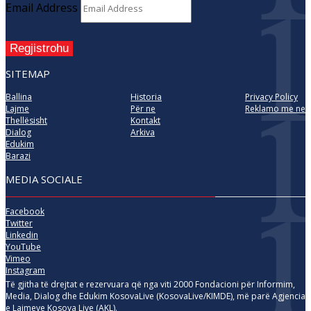
Email Address
Regjistrohu
SITEMAP
Ballina
Historia
Privacy Policy
Lajme
Për ne
Reklamo me ne
Thellësisht
Kontakt
Dialog
Arkiva
Edukim
Barazi
MEDIA SOCIALE
Facebook
Twitter
Linkedin
YouTube
Vimeo
Instagram
Të gjitha të drejtat e rezervuara që nga viti 2000 Fondacioni për Informim,
Media, Dialog dhe Edukim KosovaLive (KosovaLive/KIMDE), më parë Agjencia
e Lajmeve Kosova Live (AKL).