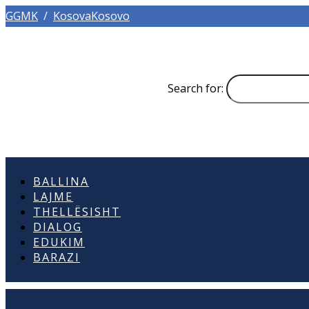
GGMK
/
KosovaKosovo
Search for:
BALLINA
LAJME
THELLËSISHT
DIALOG
EDUKIM
BARAZI