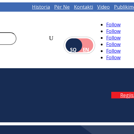
Historia
Për Ne
Kontakti
Video
Publikim
Follow
Follow
Follow
Follow
SQ
EN
Follow
Follow
Regji