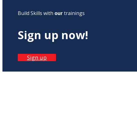
Build Skills with
our
trainings
Sign up now!
Sign up