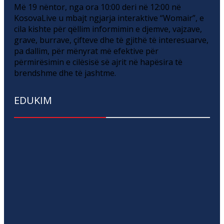
Më 19 nëntor, nga ora 10:00 deri në 12:00 në
KosovaLive u mbajt ngjarja interaktive “Womair”, e
cila kishte për qëllim informimin e djemve, vajzave,
grave, burrave, çifteve dhe të gjithë të interesuarve,
pa dallim, për mënyrat më efektive për
përmirësimin e cilësisë së ajrit në hapësira të
brendshme dhe të jashtme.
EDUKIM