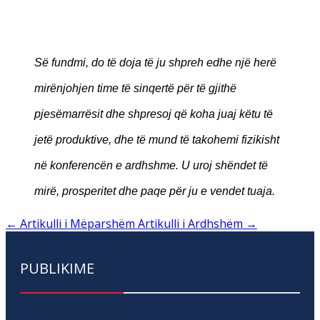
Së fundmi, do të doja të ju shpreh edhe një herë
mirënjohjen time të sinqertë për të gjithë
pjesëmarrësit dhe shpresoj që koha juaj këtu të
jetë produktive, dhe të mund të takohemi fizikisht
në konferencën e ardhshme. U uroj shëndet të
mirë, prosperitet dhe paqe për ju e vendet tuaja.
←
Artikulli i Mëparshëm
Artikulli i Ardhshëm
→
PUBLIKIME