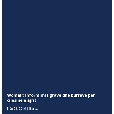
Womair: Informimi i grave dhe burrave për
cilësinë e ajrit
Nën 21, 2019
|
Barazi