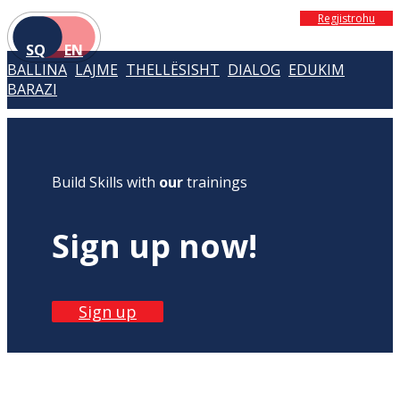
Regjistrohu
SQ
EN
BALLINA
LAJME
THELLËSISHT
DIALOG
EDUKIM
BARAZI
Build Skills with
our
trainings
Sign up now!
Sign up