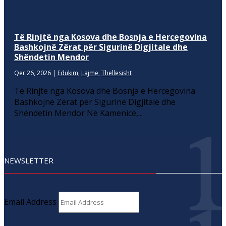
Të Rinjtë nga Kosova dhe Bosnja e Hercegovina
Bashkojnë Zërat për Sigurinë Digjitale dhe
Shëndetin Mendor
Qer 26, 2026
|
Edukim
,
Lajme
,
Thellesisht
Të Rinjtë nga Kosova dhe Bosnja e Hercegovina
Bashkojnë Zërat për Sigurinë Digjitale dhe
Shëndetin Mendor Në Kamenicë,...
NEWSLETTER
Email Address