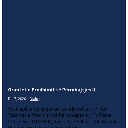
Grantet e Prodhimit të Përmbajtjes II
Dhj 7, 2020
|
Dialog
Pesë aplikantë që paraqitën një aplikacion për
“Grantet e Prodhimit të Përmbajtjes II”, Tv Tema,
Internews, RTV Puls, Radio Gorazdevac dhe Besnik
Krasniqi do të marrin mbështetje.