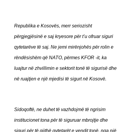
Republika e Kosovës, merr seriozisht
përgjegjësinë e saj kryesore për t’u ofruar siguri
qytetarëve të saj. Ne jemi mirënjohës për rolin e
rëndësishëm që NATO, përmes KFOR -it, ka
luajtur në zhvillimin e sektorit tonë të sigurisë dhe
në ruajtjen e një mjedisi të sigurt në Kosovë.
Sidoqoftë, ne duhet të vazhdojmë të ngrisim
institucionet tona për të siguruar mbrojtje dhe
siguri për të gjithë qytetarët e vendit tonë, nga një