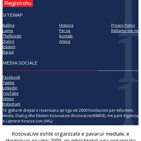
Regjistrohu
SITEMAP
Ballina
Historia
Privacy Policy
Lajme
Për ne
Reklamo me ne
Thellësisht
Kontakt
Dialog
Arkiva
Edukim
Barazi
MEDIA SOCIALE
Facebook
Twitter
Linkedin
YouTube
Vimeo
Instagram
Të gjitha të drejtat e rezervuara që nga viti 2000 Fondacioni për Informim,
Media, Dialog dhe Edukim KosovaLive (KosovaLive/KIMDE), më parë Agjencia
e Lajmeve Kosova Live (AKL).
KosovaLive është organizatë e pavarur mediale, e
themeluar në vitin 2000, që mbështetet nga organizata