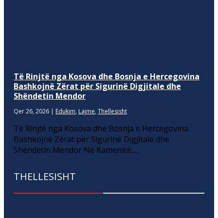
Të Rinjtë nga Kosova dhe Bosnja e Hercegovina
Bashkojnë Zërat për Sigurinë Digjitale dhe
Shëndetin Mendor
Qer 26, 2026
|
Edukim
,
Lajme
,
Thellesisht
Të Rinjtë nga Kosova dhe Bosnja e Hercegovina
Bashkojnë Zërat për Sigurinë Digjitale dhe
Shëndetin Mendor Në Kamenicë,...
THELLESISHT