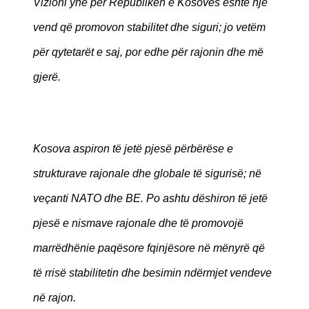
Vizioni ynë për Republikën e Kosovës është një
vend që promovon stabilitet dhe siguri; jo vetëm
për qytetarët e saj, por edhe për rajonin dhe më
gjerë.
Kosova aspiron të jetë pjesë përbërëse e
strukturave rajonale dhe globale të sigurisë; në
veçanti NATO dhe BE. Po ashtu dëshiron të jetë
pjesë e nismave rajonale dhe të promovojë
marrëdhënie paqësore fqinjësore në mënyrë që
të rrisë stabilitetin dhe besimin ndërmjet vendeve
në rajon.