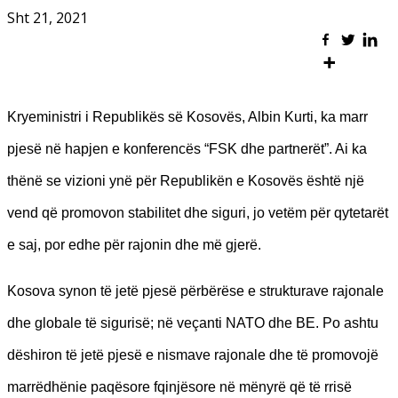
Sht 21, 2021
Kryeministri i Republikës së Kosovës, Albin Kurti, ka marr
pjesë në hapjen e konferencës “FSK dhe partnerët”. Ai ka
thënë se vizioni ynë për Republikën e Kosovës është një
vend që promovon stabilitet dhe siguri, jo vetëm për qytetarët
e saj, por edhe për rajonin dhe më gjerë.
Kosova synon të jetë pjesë përbërëse e strukturave rajonale
dhe globale të sigurisë; në veçanti NATO dhe BE. Po ashtu
dëshiron të jetë pjesë e nismave rajonale dhe të promovojë
marrëdhënie paqësore fqinjësore në mënyrë që të rrisë