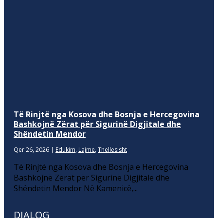
Të Rinjtë nga Kosova dhe Bosnja e Hercegovina
Bashkojnë Zërat për Sigurinë Digjitale dhe
Shëndetin Mendor
Qer 26, 2026
|
Edukim
,
Lajme
,
Thellesisht
Të Rinjtë nga Kosova dhe Bosnja e Hercegovina
Bashkojnë Zërat për Sigurinë Digjitale dhe
Shëndetin Mendor Në Kamenicë,...
DIALOG