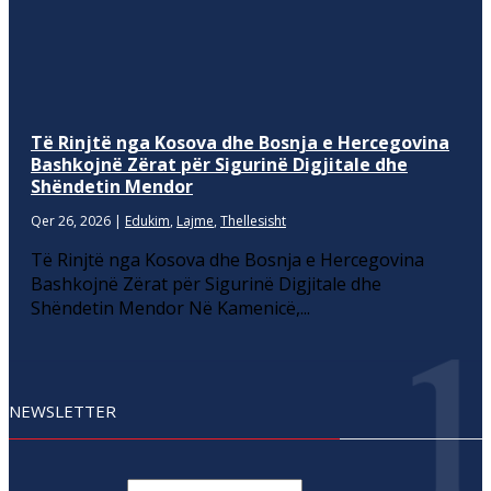
Të Rinjtë nga Kosova dhe Bosnja e Hercegovina
Bashkojnë Zërat për Sigurinë Digjitale dhe
Shëndetin Mendor
Qer 26, 2026
|
Edukim
,
Lajme
,
Thellesisht
Të Rinjtë nga Kosova dhe Bosnja e Hercegovina
Bashkojnë Zërat për Sigurinë Digjitale dhe
Shëndetin Mendor Në Kamenicë,...
NEWSLETTER