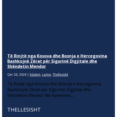
Të Rinjtë nga Kosova dhe Bosnja e Hercegovina
Bashkojnë Zërat për Sigurinë Digjitale dhe
Shëndetin Mendor
Qer 26, 2026
|
Edukim
,
Lajme
,
Thellesisht
Të Rinjtë nga Kosova dhe Bosnja e Hercegovina
Bashkojnë Zërat për Sigurinë Digjitale dhe
Shëndetin Mendor Në Kamenicë,...
THELLESISHT