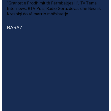
“Grantet e Prodhimit të Përmbajtjes II”, Tv Tema,
Internews, RTV Puls, Radio Gorazdevac dhe Besnik
Krasniqi do të marrin mbështetje.
BARAZI