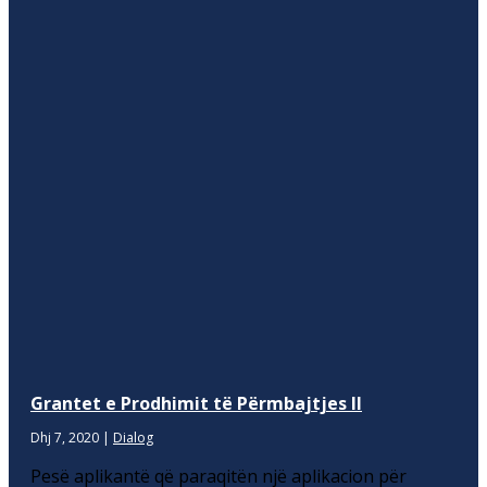
Grantet e Prodhimit të Përmbajtjes II
Dhj 7, 2020
|
Dialog
Pesë aplikantë që paraqitën një aplikacion për