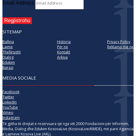
Email Address
Regjistrohu
SITEMAP
Ballina
Historia
Privacy Policy
Lajme
Për ne
Reklamo me ne
Thellësisht
Kontakt
Dialog
Arkiva
Edukim
Barazi
MEDIA SOCIALE
Facebook
Twitter
Linkedin
YouTube
Vimeo
Instagram
Të gjitha të drejtat e rezervuara që nga viti 2000 Fondacioni për Informim,
Media, Dialog dhe Edukim KosovaLive (KosovaLive/KIMDE), më parë Agjencia
e Lajmeve Kosova Live (AKL).