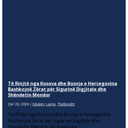
Të Rinjtë nga Kosova dhe Bosnja e Hercegovina
Bashkojnë Zërat për Sigurinë Digjitale dhe
Shëndetin Mendor
Qer 26, 2026
|
Edukim
,
Lajme
,
Thellesisht
Të Rinjtë nga Kosova dhe Bosnja e Hercegovina
Bashkojnë Zërat për Sigurinë Digjitale dhe
Shëndetin Mendor Në Kamenicë,...