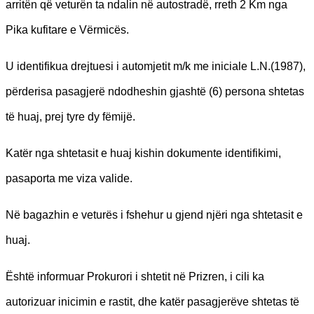
arritën që veturën ta ndalin në autostradë, rreth 2 Km nga
Pika kufitare e Vërmicës.
U identifikua drejtuesi i automjetit m/k me iniciale L.N.(1987),
përderisa pasagjerë ndodheshin gjashtë (6) persona shtetas
të huaj, prej tyre dy fëmijë.
Katër nga shtetasit e huaj kishin dokumente identifikimi,
pasaporta me viza valide.
Në bagazhin e veturës i fshehur u gjend njëri nga shtetasit e
huaj.
Është informuar Prokurori i shtetit në Prizren, i cili ka
autorizuar inicimin e rastit, dhe katër pasagjerëve shtetas të