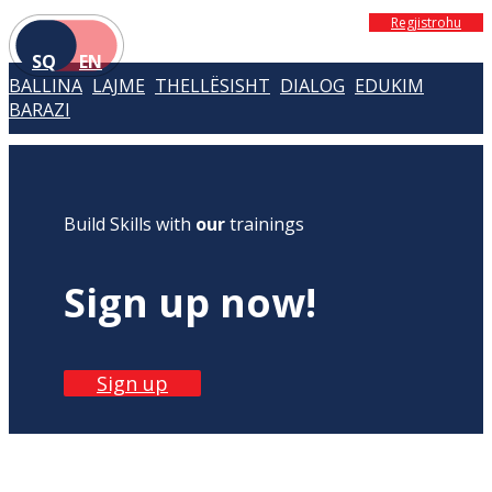
Regjistrohu
SQ
EN
BALLINA
LAJME
THELLËSISHT
DIALOG
EDUKIM
BARAZI
Build Skills with
our
trainings
Sign up now!
Sign up