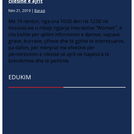
cilësinë e ajrit
Nën 21, 2019
|
Barazi
Më 19 nëntor, nga ora 10:00 deri në 12:00 në
KosovaLive u mbajt ngjarja interaktive “Womair”, e
cila kishte për qëllim informimin e djemve, vajzave,
grave, burrave, çifteve dhe të gjithë të interesuarve,
pa dallim, për mënyrat më efektive për
përmirësimin e cilësisë së ajrit në hapësira të
brendshme dhe të jashtme.
EDUKIM