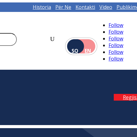
Historia
Për Ne
Kontakti
Video
Publikim
Follow
Follow
Follow
Follow
SQ
EN
Follow
Follow
Regji