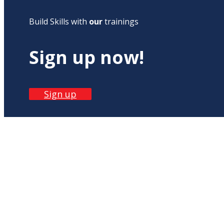
Build Skills with
our
trainings
Sign up now!
Sign up