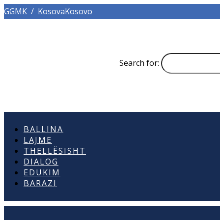
GGMK
/
KosovaKosovo
Search for:
BALLINA
LAJME
THELLËSISHT
DIALOG
EDUKIM
BARAZI