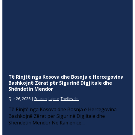
Të Rinjtë nga Kosova dhe Bosnja e Hercegovina
Bashkojnë Zërat për Sigurinë Digjitale dhe
Shëndetin Mendor
Qer 26, 2026
|
Edukim
,
Lajme
,
Thellesisht
Të Rinjtë nga Kosova dhe Bosnja e Hercegovina
Bashkojnë Zërat për Sigurinë Digjitale dhe
Shëndetin Mendor Në Kamenicë,...