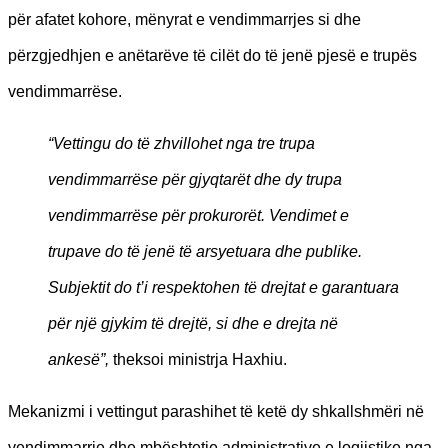
për afatet kohore, mënyrat e vendimmarrjes si dhe
përzgjedhjen e anëtarëve të cilët do të jenë pjesë e trupës
vendimmarrëse.
“Vettingu do të zhvillohet nga tre trupa
vendimmarrëse për gjyqtarët dhe dy trupa
vendimmarrëse për prokurorët. Vendimet e
trupave do të jenë të arsyetuara dhe publike.
Subjektit do t’i respektohen të drejtat e garantuara
për një gjykim të drejtë, si dhe e drejta në
ankesë”,
theksoi ministrja Haxhiu.
Mekanizmi i vettingut parashihet të ketë dy shkallshmëri në
vendimmarrje dhe mbështetje administrative e logjistike nga