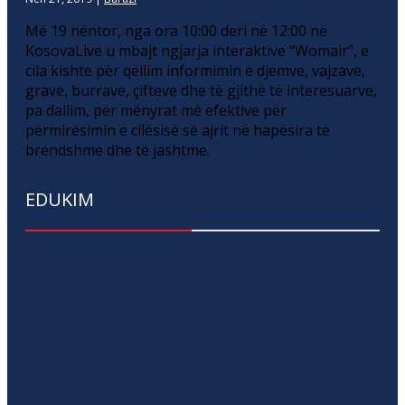
Më 19 nëntor, nga ora 10:00 deri në 12:00 në
KosovaLive u mbajt ngjarja interaktive “Womair”, e
cila kishte për qëllim informimin e djemve, vajzave,
grave, burrave, çifteve dhe të gjithë të interesuarve,
pa dallim, për mënyrat më efektive për
përmirësimin e cilësisë së ajrit në hapësira të
brendshme dhe të jashtme.
EDUKIM