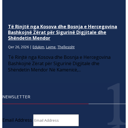
Të Rinjtë nga Kosova dhe Bosnja e Hercegovina
Bashkojnë Zërat për Sigurinë Digjitale dhe
Shëndetin Mendor
Qer 26, 2026
|
Edukim
,
Lajme
,
Thellesisht
Të Rinjtë nga Kosova dhe Bosnja e Hercegovina
Bashkojnë Zërat për Sigurinë Digjitale dhe
Shëndetin Mendor Në Kamenicë,...
NEWSLETTER
Email Address