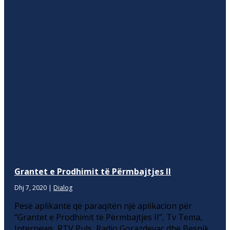
Grantet e Prodhimit të Përmbajtjes II
Dhj 7, 2020
|
Dialog
Pesë aplikantë që paraqitën një aplikacion për
“Grantet e Prodhimit të Përmbajtjes II”, Tv Tema,
Internews, RTV Puls, Radio Gorazdevac dhe Besnik