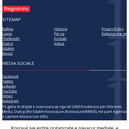
Regjistrohu
SITEMAP
Ballina
Historia
Privacy Policy
Lajme
Për ne
Reklamo me ne
Thellësisht
Kontakt
Dialog
Arkiva
Edukim
Barazi
MEDIA SOCIALE
Facebook
Twitter
Linkedin
YouTube
Vimeo
Instagram
Të gjitha të drejtat e rezervuara që nga viti 2000 Fondacioni për Informim,
Media, Dialog dhe Edukim KosovaLive (KosovaLive/KIMDE), më parë Agjencia
e Lajmeve Kosova Live (AKL).
KosovaLive është organizatë e pavarur mediale, e