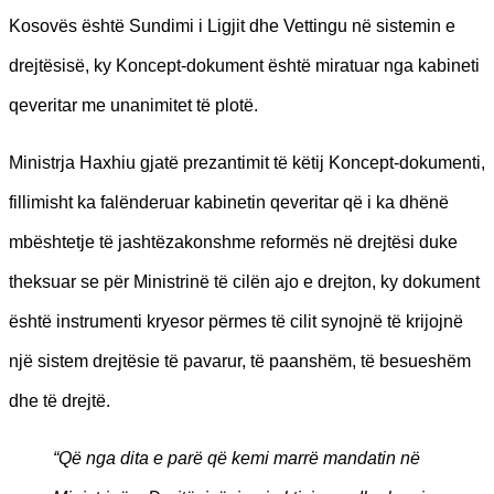
Kosovës është Sundimi i Ligjit dhe Vettingu në sistemin e
drejtësisë, ky Koncept-dokument është miratuar nga kabineti
qeveritar me unanimitet të plotë.
Ministrja Haxhiu gjatë prezantimit të këtij Koncept-dokumenti,
fillimisht ka falënderuar kabinetin qeveritar që i ka dhënë
mbështetje të jashtëzakonshme reformës në drejtësi duke
theksuar se për Ministrinë të cilën ajo e drejton, ky dokument
është instrumenti kryesor përmes të cilit synojnë të krijojnë
një sistem drejtësie të pavarur, të paanshëm, të besueshëm
dhe të drejtë.
“Që nga dita e parë që kemi marrë mandatin në