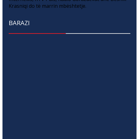
Krasniqi do të marrin mbështetje.
BARAZI