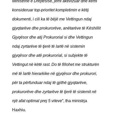
Ministrinë e Drejtësisë, jemi aktivizuar dhe kemi
konsideruar top-prioritet kompletimin e këtij
dokumenti, i cili ka të bëjë me Vettingun ndaj
gjyqtarëve dhe prokurorëve, anëtarëve të Këshillit
Gjyqësor dhe atij Prokurorial si dhe Vettingun
ndaj zyrtarëve të tjerë të lartë në sistemin
gjyqësor dhe atë prokurorial, si subjekte të
Vettingut në këtë rast. Do të fillohet me strukturën
më të lartë hierarkike në gjyqësor dhe prokurori,
për ta përfunduar ndaj të gjithë gjyqtarëve,
prokurorëve dhe zyrtarëve të tjerë të sistemit në
një afat optimal prej 5 viteve
”, tha ministrja
Haxhiu.