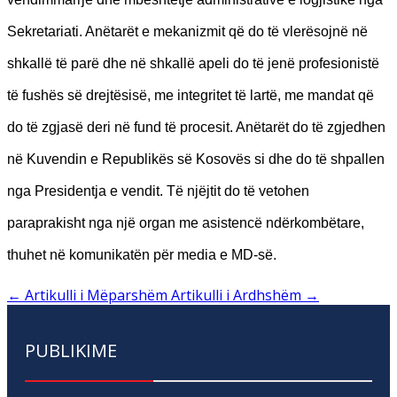
Sekretariati. Anëtarët e mekanizmit që do të vlerësojnë në
shkallë të parë dhe në shkallë apeli do të jenë profesionistë
të fushës së drejtësisë, me integritet të lartë, me mandat që
do të zgjasë deri në fund të procesit. Anëtarët do të zgjedhen
në Kuvendin e Republikës së Kosovës si dhe do të shpallen
nga Presidentja e vendit. Të njëjtit do të vetohen
paraprakisht nga një organ me asistencë ndërkombëtare,
thuhet në komunikatën për media e MD-së.
←
Artikulli i Mëparshëm
Artikulli i Ardhshëm
→
PUBLIKIME