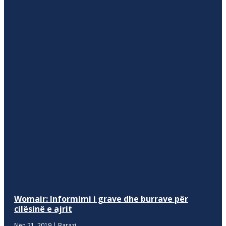
Womair: Informimi i grave dhe burrave për
cilësinë e ajrit
Nën 21, 2019
|
Barazi