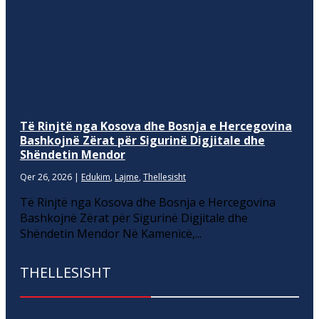
Të Rinjtë nga Kosova dhe Bosnja e Hercegovina
Bashkojnë Zërat për Sigurinë Digjitale dhe
Shëndetin Mendor
Qer 26, 2026
|
Edukim
,
Lajme
,
Thellesisht
Të Rinjtë nga Kosova dhe Bosnja e Hercegovina
Bashkojnë Zërat për Sigurinë Digjitale dhe
Shëndetin Mendor Në Kamenicë,...
THELLESISHT