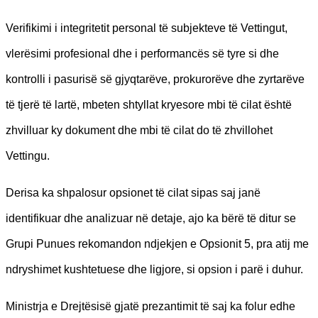
Verifikimi i integritetit personal të subjekteve të Vettingut,
vlerësimi profesional dhe i performancës së tyre si dhe
kontrolli i pasurisë së gjyqtarëve, prokurorëve dhe zyrtarëve
të tjerë të lartë, mbeten shtyllat kryesore mbi të cilat është
zhvilluar ky dokument dhe mbi të cilat do të zhvillohet
Vettingu.
Derisa ka shpalosur opsionet të cilat sipas saj janë
identifikuar dhe analizuar në detaje, ajo ka bërë të ditur se
Grupi Punues rekomandon ndjekjen e Opsionit 5, pra atij me
ndryshimet kushtetuese dhe ligjore, si opsion i parë i duhur.
Ministrja e Drejtësisë gjatë prezantimit të saj ka folur edhe