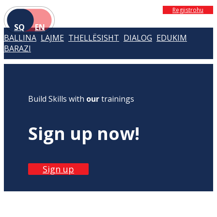
Regjistrohu
SQ
EN
BALLINA
LAJME
THELLËSISHT
DIALOG
EDUKIM
BARAZI
Build Skills with
our
trainings
Sign up now!
Sign up