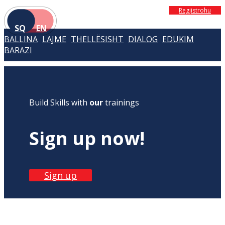
Regjistrohu
SQ
EN
BALLINA
LAJME
THELLËSISHT
DIALOG
EDUKIM
BARAZI
Build Skills with
our
trainings
Sign up now!
Sign up