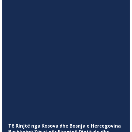
Të Rinjtë nga Kosova dhe Bosnja e Hercegovina
Bashkojnë Zërat për Sigurinë Digjitale dhe