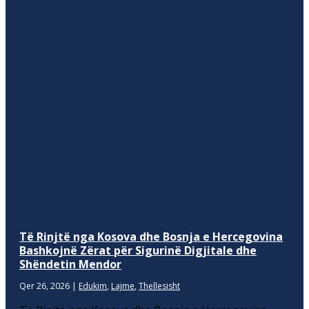
Të Rinjtë nga Kosova dhe Bosnja e Hercegovina
Bashkojnë Zërat për Sigurinë Digjitale dhe
Shëndetin Mendor
Qer 26, 2026
|
Edukim
,
Lajme
,
Thellesisht