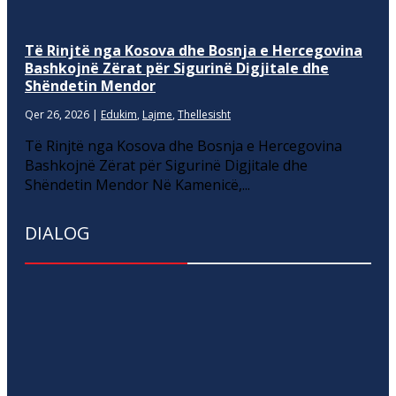
Të Rinjtë nga Kosova dhe Bosnja e Hercegovina
Bashkojnë Zërat për Sigurinë Digjitale dhe
Shëndetin Mendor
Qer 26, 2026
|
Edukim
,
Lajme
,
Thellesisht
Të Rinjtë nga Kosova dhe Bosnja e Hercegovina
Bashkojnë Zërat për Sigurinë Digjitale dhe
Shëndetin Mendor Në Kamenicë,...
DIALOG