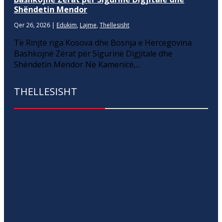
Shëndetin Mendor
Qer 26, 2026
|
Edukim
,
Lajme
,
Thellesisht
Të Rinjtë nga Kosova dhe Bosnja e Hercegovina
Bashkojnë Zërat për Sigurinë Digjitale dhe
Shëndetin Mendor Në Kamenicë,...
THELLESISHT