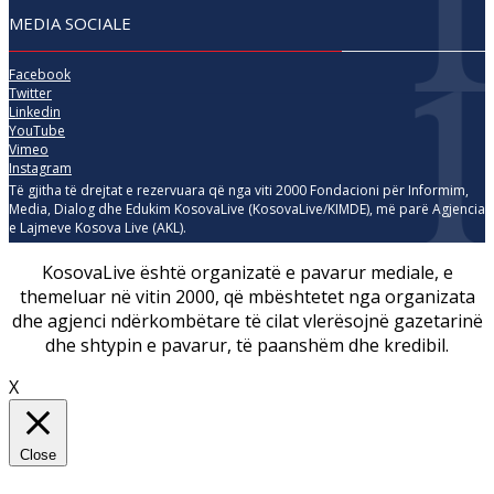
MEDIA SOCIALE
Facebook
Twitter
Linkedin
YouTube
Vimeo
Instagram
Të gjitha të drejtat e rezervuara që nga viti 2000 Fondacioni për Informim,
Media, Dialog dhe Edukim KosovaLive (KosovaLive/KIMDE), më parë Agjencia
e Lajmeve Kosova Live (AKL).
KosovaLive është organizatë e pavarur mediale, e
themeluar në vitin 2000, që mbështetet nga organizata
dhe agjenci ndërkombëtare të cilat vlerësojnë gazetarinë
dhe shtypin e pavarur, të paanshëm dhe kredibil.
X
Close