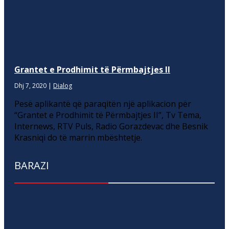
Grantet e Prodhimit të Përmbajtjes II
Dhj 7, 2020
|
Dialog
Pesë aplikantë që paraqitën një aplikacion për
“Grantet e Prodhimit të Përmbajtjes II”, Tv Tema,
Internews, RTV Puls, Radio Gorazdevac dhe Besnik
Krasniqi do të marrin mbështetje.
BARAZI