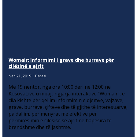
Womair: Informimi i grave dhe burrave për
cilësinë e ajrit
Nën 21, 2019
|
Barazi
Më 19 nëntor, nga ora 10:00 deri në 12:00 në
KosovaLive u mbajt ngjarja interaktive “Womair”, e
cila kishte për qëllim informimin e djemve, vajzave,
grave, burrave, çifteve dhe të gjithë të interesuarve,
pa dallim, për mënyrat më efektive për
përmirësimin e cilësisë së ajrit në hapësira të
brendshme dhe të jashtme.