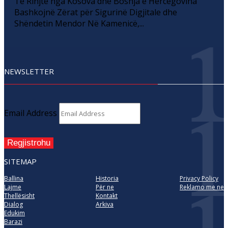
Të Rinjtë nga Kosova dhe Bosnja e Hercegovina
Bashkojnë Zërat për Sigurinë Digjitale dhe
Shëndetin Mendor Në Kamenicë,...
NEWSLETTER
Email Address
Regjistrohu
SITEMAP
Ballina
Historia
Privacy Policy
Lajme
Për ne
Reklamo me ne
Thellësisht
Kontakt
Dialog
Arkiva
Edukim
Barazi