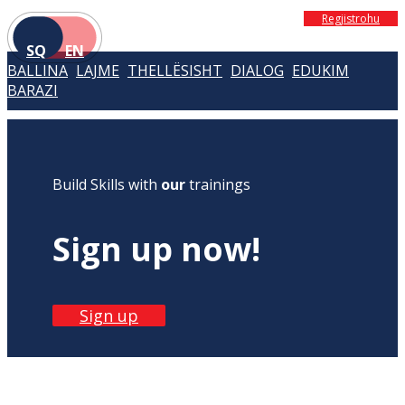
Regjistrohu
SQ
EN
BALLINA
LAJME
THELLËSISHT
DIALOG
EDUKIM
BARAZI
Build Skills with
our
trainings
Sign up now!
Sign up