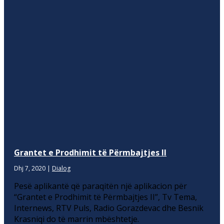
Grantet e Prodhimit të Përmbajtjes II
Dhj 7, 2020
|
Dialog
Pesë aplikantë që paraqitën një aplikacion për
“Grantet e Prodhimit të Përmbajtjes II”, Tv Tema,
Internews, RTV Puls, Radio Gorazdevac dhe Besnik
Krasniqi do të marrin mbështetje.