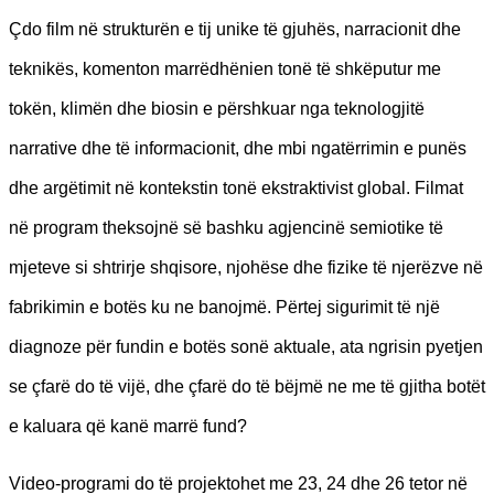
Çdo film në strukturën e tij unike të gjuhës, narracionit dhe
teknikës, komenton marrëdhënien tonë të shkëputur me
tokën, klimën dhe biosin e përshkuar nga teknologjitë
narrative dhe të informacionit, dhe mbi ngatërrimin e punës
dhe argëtimit në kontekstin tonë ekstraktivist global. Filmat
në program theksojnë së bashku agjencinë semiotike të
mjeteve si shtrirje shqisore, njohëse dhe fizike të njerëzve në
fabrikimin e botës ku ne banojmë. Përtej sigurimit të një
diagnoze për fundin e botës sonë aktuale, ata ngrisin pyetjen
se çfarë do të vijë, dhe çfarë do të bëjmë ne me të gjitha botët
e kaluara që kanë marrë fund?
Video-programi do të projektohet me 23, 24 dhe 26 tetor në