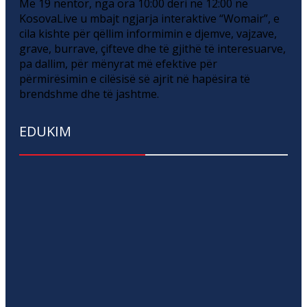
Më 19 nëntor, nga ora 10:00 deri në 12:00 në
KosovaLive u mbajt ngjarja interaktive “Womair”, e
cila kishte për qëllim informimin e djemve, vajzave,
grave, burrave, çifteve dhe të gjithë të interesuarve,
pa dallim, për mënyrat më efektive për
përmirësimin e cilësisë së ajrit në hapësira të
brendshme dhe të jashtme.
EDUKIM