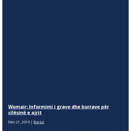
Womair: Informimi i grave dhe burrave për
cilësinë e ajrit
Nën 21, 2019
|
Barazi