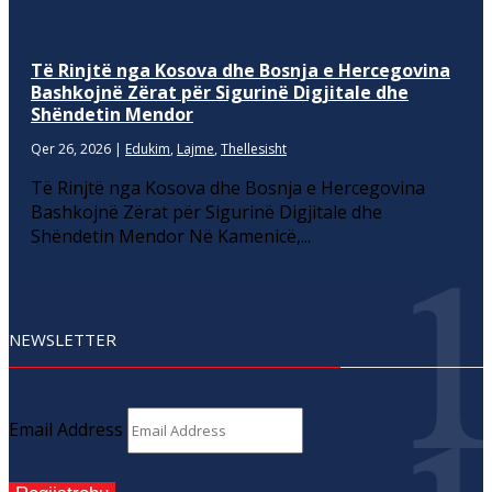
Të Rinjtë nga Kosova dhe Bosnja e Hercegovina
Bashkojnë Zërat për Sigurinë Digjitale dhe
Shëndetin Mendor
Qer 26, 2026
|
Edukim
,
Lajme
,
Thellesisht
Të Rinjtë nga Kosova dhe Bosnja e Hercegovina
Bashkojnë Zërat për Sigurinë Digjitale dhe
Shëndetin Mendor Në Kamenicë,...
NEWSLETTER
Email Address