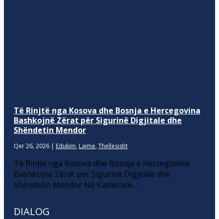
Të Rinjtë nga Kosova dhe Bosnja e Hercegovina
Bashkojnë Zërat për Sigurinë Digjitale dhe
Shëndetin Mendor
Qer 26, 2026
|
Edukim
,
Lajme
,
Thellesisht
Të Rinjtë nga Kosova dhe Bosnja e Hercegovina
Bashkojnë Zërat për Sigurinë Digjitale dhe
Shëndetin Mendor Në Kamenicë,...
DIALOG