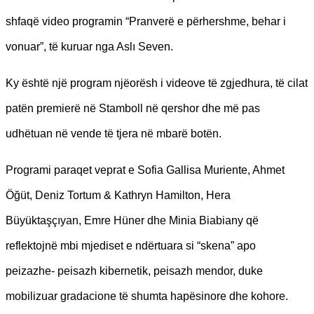
shfaqë video programin “Pranverë e përhershme, behar i
vonuar”, të kuruar nga Aslı Seven.
Ky është një program njëorësh i videove të zgjedhura, të cilat
patën premierë në Stamboll në qershor dhe më pas
udhëtuan në vende të tjera në mbarë botën.
Programi paraqet veprat e Sofia Gallisa Muriente, Ahmet
Öğüt, Deniz Tortum & Kathryn Hamilton, Hera
Büyüktaşçıyan, Emre Hüner dhe Minia Biabiany që
reflektojnë mbi mjediset e ndërtuara si “skena” apo
peizazhe- peisazh kibernetik, peisazh mendor, duke
mobilizuar gradacione të shumta hapësinore dhe kohore.