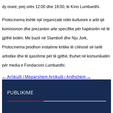
dy orare; prej orës 12:00 dhe 18:00, te Kino Lumbardhi.
​​Protocinema është një organizatë ndër-kulturore e artit që
komisionon dhe prezanton arte specifike për hapësirën në të
gjithë botën. Me bazë në Stamboll dhe Nju Jork,
Protocinema prodhon instalime kritike të cilësisë së lartë
artistike dhe të qasshme për të gjithë, thuhet në komunikatën
për media e Fondacioni Lumbardhi.
←
Artikulli i Mëparshëm
Artikulli i Ardhshëm
→
PUBLIKIME