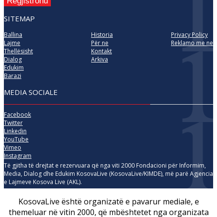
Regjistrohu
SITEMAP
Ballina
Historia
Privacy Policy
Lajme
Për ne
Reklamo me ne
Thellësisht
Kontakt
Dialog
Arkiva
Edukim
Barazi
MEDIA SOCIALE
Facebook
Twitter
Linkedin
YouTube
Vimeo
Instagram
Të gjitha të drejtat e rezervuara që nga viti 2000 Fondacioni për Informim,
Media, Dialog dhe Edukim KosovaLive (KosovaLive/KIMDE), më parë Agjencia
e Lajmeve Kosova Live (AKL).
KosovaLive është organizatë e pavarur mediale, e
themeluar në vitin 2000, që mbështetet nga organizata