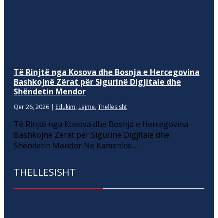
Të Rinjtë nga Kosova dhe Bosnja e Hercegovina
Bashkojnë Zërat për Sigurinë Digjitale dhe
Shëndetin Mendor
Qer 26, 2026
|
Edukim
,
Lajme
,
Thellesisht
Të Rinjtë nga Kosova dhe Bosnja e Hercegovina
Bashkojnë Zërat për Sigurinë Digjitale dhe
Shëndetin Mendor Në Kamenicë,...
THELLESISHT