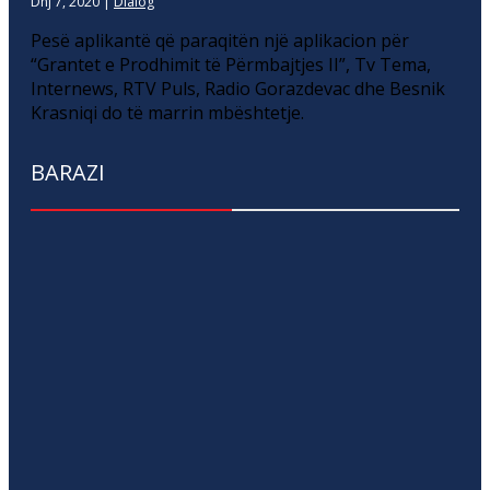
Dhj 7, 2020
|
Dialog
Pesë aplikantë që paraqitën një aplikacion për
“Grantet e Prodhimit të Përmbajtjes II”, Tv Tema,
Internews, RTV Puls, Radio Gorazdevac dhe Besnik
Krasniqi do të marrin mbështetje.
BARAZI