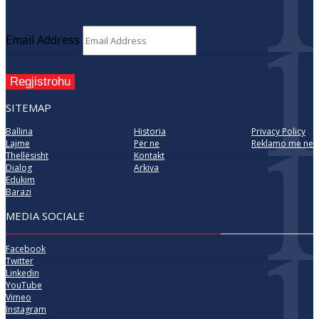
Email Address
Regjistrohu
SITEMAP
Ballina
Historia
Privacy Policy
Lajme
Për ne
Reklamo me ne
Thellësisht
Kontakt
Dialog
Arkiva
Edukim
Barazi
MEDIA SOCIALE
Facebook
Twitter
Linkedin
YouTube
Vimeo
Instagram