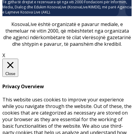
Të gjitha të drejtat e rezervuara që nga viti 2000 Fondacioni për Informim,
Media, Dialog dhe Edukim KosovaLive (KosovaLive/KIMDE), më parë Agjencia
e Lajmeve Kosova Live (AKL).
KosovaLive është organizatë e pavarur mediale, e
themeluar në vitin 2000, që mbështetet nga organizata
dhe agjenci ndërkombëtare të cilat vlerësojnë gazetarinë
dhe shtypin e pavarur, të paanshëm dhe kredibil.
X
Close
Privacy Overview
This website uses cookies to improve your experience
while you navigate through the website. Out of these, the
cookies that are categorized as necessary are stored on
your browser as they are essential for the working of
basic functionalities of the website. We also use third-
party cookies that help us analyze and understand how