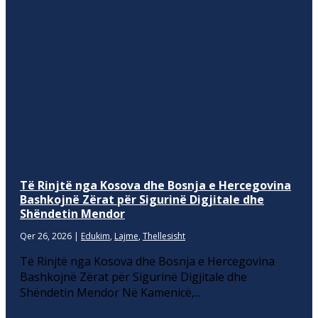
Të Rinjtë nga Kosova dhe Bosnja e Hercegovina
Bashkojnë Zërat për Sigurinë Digjitale dhe
Shëndetin Mendor
Qer 26, 2026
|
Edukim
,
Lajme
,
Thellesisht
Të Rinjtë nga Kosova dhe Bosnja e Hercegovina
Bashkojnë Zërat për Sigurinë Digjitale dhe
Shëndetin Mendor Në Kamenicë,...