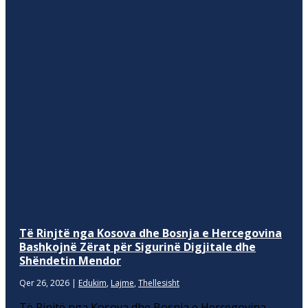
Të Rinjtë nga Kosova dhe Bosnja e Hercegovina
Bashkojnë Zërat për Sigurinë Digjitale dhe
Shëndetin Mendor
Qer 26, 2026
|
Edukim
,
Lajme
,
Thellesisht
Të Rinjtë nga Kosova dhe Bosnja e Hercegovina