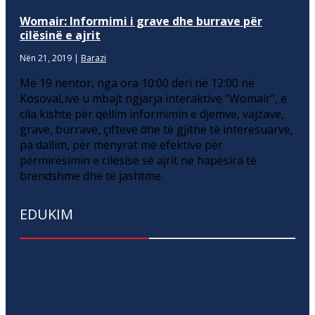
Womair: Informimi i grave dhe burrave për
cilësinë e ajrit
Nën 21, 2019
|
Barazi
Më 19 nëntor, nga ora 10:00 deri në 12:00 në
KosovaLive u mbajt ngjarja interaktive “Womair”, e
cila kishte për qëllim informimin e djemve, vajzave,
grave, burrave, çifteve dhe të gjithë të interesuarve,
pa dallim, për mënyrat më efektive për
përmirësimin e cilësisë së ajrit në hapësira të
brendshme dhe të jashtme.
EDUKIM