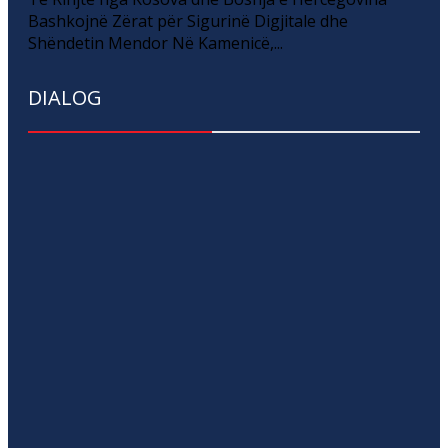
Bashkojnë Zërat për Sigurinë Digjitale dhe
Shëndetin Mendor Në Kamenicë,...
DIALOG