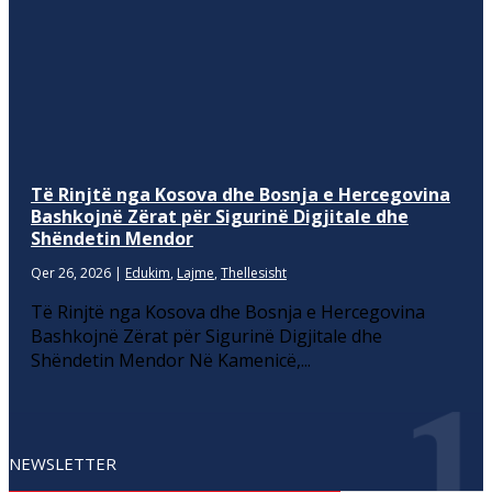
Të Rinjtë nga Kosova dhe Bosnja e Hercegovina
Bashkojnë Zërat për Sigurinë Digjitale dhe
Shëndetin Mendor
Qer 26, 2026
|
Edukim
,
Lajme
,
Thellesisht
Të Rinjtë nga Kosova dhe Bosnja e Hercegovina
Bashkojnë Zërat për Sigurinë Digjitale dhe
Shëndetin Mendor Në Kamenicë,...
NEWSLETTER