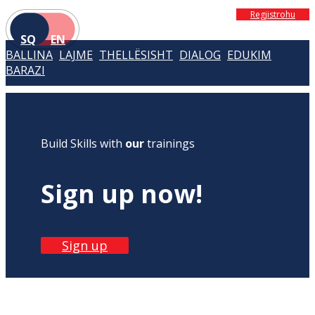
Regjistrohu
SQ
EN
BALLINA
LAJME
THELLËSISHT
DIALOG
EDUKIM
BARAZI
Build Skills with
our
trainings
Sign up now!
Sign up