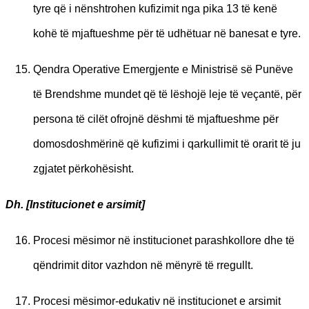
tyre që i nënshtrohen kufizimit nga pika 13 të kenë
kohë të mjaftueshme për të udhëtuar në banesat e tyre.
Qendra Operative Emergjente e Ministrisë së Punëve
të Brendshme mundet që të lëshojë leje të veçantë, për
persona të cilët ofrojnë dëshmi të mjaftueshme për
domosdoshmërinë që kufizimi i qarkullimit të orarit të ju
zgjatet përkohësisht.
Dh. [Institucionet e arsimit]
Procesi mësimor në institucionet parashkollore dhe të
qëndrimit ditor vazhdon në mënyrë të rregullt.
Procesi mësimor-edukativ në institucionet e arsimit