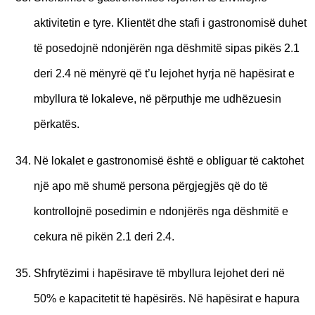
aktivitetin e tyre. Klientët dhe stafi i gastronomisë duhet
të posedojnë ndonjërën nga dëshmitë sipas pikës 2.1
deri 2.4 në mënyrë që t’u lejohet hyrja në hapësirat e
mbyllura të lokaleve, në përputhje me udhëzuesin
përkatës.
Në lokalet e gastronomisë është e obliguar të caktohet
një apo më shumë persona përgjegjës që do të
kontrollojnë posedimin e ndonjërës nga dëshmitë e
cekura në pikën 2.1 deri 2.4.
Shfrytëzimi i hapësirave të mbyllura lejohet deri në
50% e kapacitetit të hapësirës. Në hapësirat e hapura