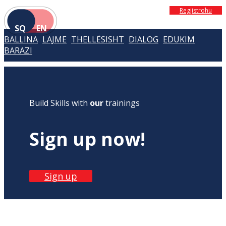
Regjistrohu
SQ
EN
BALLINA
LAJME
THELLËSISHT
DIALOG
EDUKIM
BARAZI
Build Skills with
our
trainings
Sign up now!
Sign up