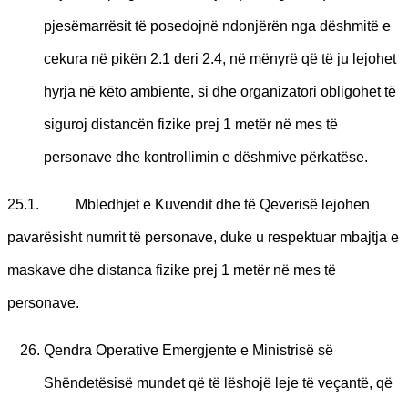
pjesëmarrësit të posedojnë ndonjërën nga dëshmitë e
cekura në pikën 2.1 deri 2.4, në mënyrë që të ju lejohet
hyrja në këto ambiente, si dhe organizatori obligohet të
siguroj distancën fizike prej 1 metër në mes të
personave dhe kontrollimin e dëshmive përkatëse.
25.1. Mbledhjet e Kuvendit dhe të Qeverisë lejohen
pavarësisht numrit të personave, duke u respektuar mbajtja e
maskave dhe distanca fizike prej 1 metër në mes të
personave.
Qendra Operative Emergjente e Ministrisë së
Shëndetësisë mundet që të lëshojë leje të veçantë, që