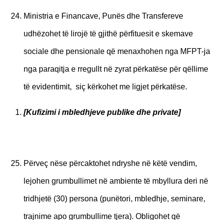
Ministria e Financave, Punës dhe Transfereve
udhëzohet të lirojë të gjithë përfituesit e skemave
sociale dhe pensionale që menaxhohen nga MFPT-ja
nga paraqitja e rregullt në zyrat përkatëse për qëllime
të evidentimit, siç kërkohet me ligjet përkatëse.
[Kufizimi i mbledhjeve publike dhe private]
Përveç nëse përcaktohet ndryshe në këtë vendim,
lejohen grumbullimet në ambiente të mbyllura deri në
tridhjetë (30) persona (punëtori, mbledhje, seminare,
trajnime apo grumbullime tjera). Obligohet që