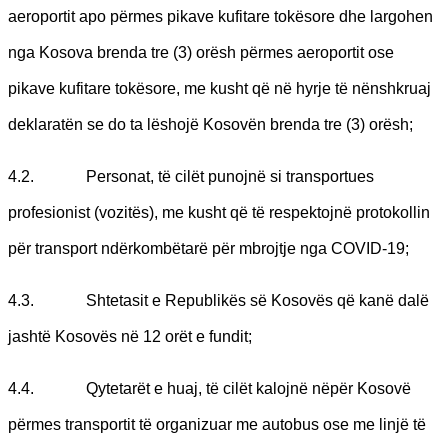
aeroportit apo përmes pikave kufitare tokësore dhe largohen
nga Kosova brenda tre (3) orësh përmes aeroportit ose
pikave kufitare tokësore, me kusht që në hyrje të nënshkruaj
deklaratën se do ta lëshojë Kosovën brenda tre (3) orësh;
4.2. Personat, të cilët punojnë si transportues
profesionist (vozitës), me kusht që të respektojnë protokollin
për transport ndërkombëtarë për mbrojtje nga COVID-19;
4.3. Shtetasit e Republikës së Kosovës që kanë dalë
jashtë Kosovës në 12 orët e fundit;
4.4. Qytetarët e huaj, të cilët kalojnë nëpër Kosovë
përmes transportit të organizuar me autobus ose me linjë të