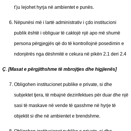
t’ju lejohet hyrja në ambientet e punës.
Nëpunësi më i lartë administrativ i çdo institucioni
publik është i obliguar të caktojë një apo më shumë
persona përgjegjës që do të kontrollojnë posedimin e
ndonjërës nga dëshmitë e cekura në pikën 2.1 deri 2.4
Ç
.
[Masat e përgjithshme të mbrojtjes dhe higjienës]
Obligohen institucionet publike e private, si dhe
subjektet tjera, të mbajnë dezinfektues për duar dhe një
sasi të maskave në vende të qasshme në hyrje të
objektit si dhe në ambientet e brendshme.