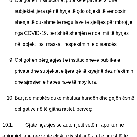
Obligohen institucionet publike e private, si dhe
subjektet tjera që në hyrje të çdo objekti të vendosin
shenja të dukshme të rregullave të sjelljes për mbrojtje
nga COVID-19, përfshirë shenjën e ndalimit të hyrjes
në objekt pa maska, respektimin e distancës.
Obligohen përgjegjësit e institucioneve publike e
private dhe subjektet e tjera që të kryejnë dezinfektimin
dhe ajrosjen e hapësirave të mbyllura.
Bartja e maskës duke mbuluar hundën dhe gojën është
obligative në të gjitha rastet, përveç:
10.1. Gjatë ngasjes së automjetit vetëm, apo kur në
automjet janë prezentë ekskluzivisht anëtarët e ngushtë të