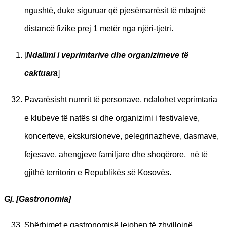
ngushtë, duke siguruar që pjesëmarrësit të mbajnë
distancë fizike prej 1 metër nga njëri-tjetri.
[
Ndalimi i veprimtarive dhe organizimeve të
caktuara
]
Pavarësisht numrit të personave, ndalohet veprimtaria
e klubeve të natës si dhe organizimi i festivaleve,
koncerteve, ekskursioneve, pelegrinazheve, dasmave,
fejesave, ahengjeve familjare dhe shoqërore, në të
gjithë territorin e Republikës së Kosovës.
Gj. [Gastronomia]
Shërbimet e gastronomisë lejohen të zhvillojnë