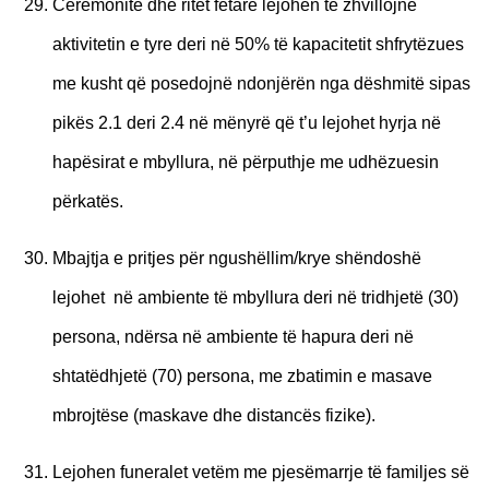
Ceremonitë dhe ritet fetare lejohen të zhvillojnë
aktivitetin e tyre deri në 50% të kapacitetit shfrytëzues
me kusht që posedojnë ndonjërën nga dëshmitë sipas
pikës 2.1 deri 2.4 në mënyrë që t’u lejohet hyrja në
hapësirat e mbyllura, në përputhje me udhëzuesin
përkatës.
Mbajtja e pritjes për ngushëllim/krye shëndoshë
lejohet në ambiente të mbyllura deri në tridhjetë (30)
persona, ndërsa në ambiente të hapura deri në
shtatëdhjetë (70) persona, me zbatimin e masave
mbrojtëse (maskave dhe distancës fizike).
Lejohen funeralet vetëm me pjesëmarrje të familjes së