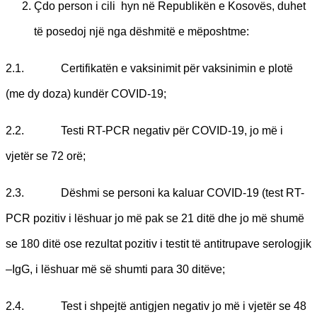
Çdo person i cili hyn në Republikën e Kosovës, duhet
të posedoj një nga dëshmitë e mëposhtme:
2.1. Certifikatën e vaksinimit për vaksinimin e plotë
(me dy doza) kundër COVID-19;
2.2. Testi RT-PCR negativ për COVID-19, jo më i
vjetër se 72 orë;
2.3. Dëshmi se personi ka kaluar COVID-19 (test RT-
PCR pozitiv i lëshuar jo më pak se 21 ditë dhe jo më shumë
se 180 ditë ose rezultat pozitiv i testit të antitrupave serologjik
–IgG, i lëshuar më së shumti para 30 ditëve;
2.4. Test i shpejtë antigjen negativ jo më i vjetër se 48