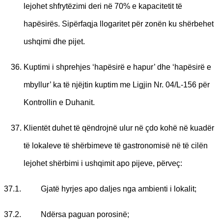
lejohet shfrytëzimi deri në 70% e kapacitetit të
hapësirës. Sipërfaqja llogaritet për zonën ku shërbehet
ushqimi dhe pijet.
Kuptimi i shprehjes ‘hapësirë e hapur’ dhe ‘hapësirë e
mbyllur’ ka të njëjtin kuptim me Ligjin Nr. 04/L-156 për
Kontrollin e Duhanit.
Klientët duhet të qëndrojnë ulur në çdo kohë në kuadër
të lokaleve të shërbimeve të gastronomisë në të cilën
lejohet shërbimi i ushqimit apo pijeve, përveç:
37.1. Gjatë hyrjes apo daljes nga ambienti i lokalit;
37.2. Ndërsa paguan porosinë;