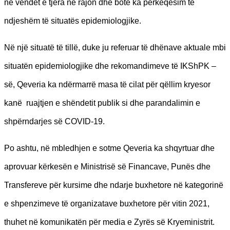
në vendet e tjera në rajon dhe botë ka përkeqësim të
ndjeshëm të situatës epidemiologjike.
Në një situatë të tillë, duke ju referuar të dhënave aktuale mbi
situatën epidemiologjike dhe rekomandimeve të IKShPK –
së, Qeveria ka ndërmarrë masa të cilat për qëllim kryesor
kanë ruajtjen e shëndetit publik si dhe parandalimin e
shpërndarjes së COVID-19.
Po ashtu, në mbledhjen e sotme Qeveria ka shqyrtuar dhe
aprovuar kërkesën e Ministrisë së Financave, Punës dhe
Transfereve për kursime dhe ndarje buxhetore në kategorinë
e shpenzimeve të organizatave buxhetore për vitin 2021,
thuhet në komunikatën për media e Zyrës së Kryeministrit.