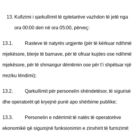
Kufizimi i qarkullimit të qytetarëve vazhdon të jetë nga
ora 00:00 deri në ora 05:00, përveç:
13.1. Rasteve të natyrës urgjente (për të kërkuar ndihmë
mjekësore, blerje të barnave, për të ofruar kujdes ose ndihmë
mjekësore, për të shmangur dëmtimin ose për t’i shpëtuar një
rreziku lëndimi);
13.2. Qarkullimit për personelin shëndetësor, të sigurisë
dhe operatorët që kryejnë punë apo shërbime publike;
13.3. Personelin e ndërrimit të natës të operatorëve
ekonomikë që sigurojnë funksionimin e zinxhirit të furnizimit