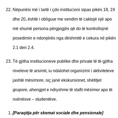
Nëpunësi më i lartë i çdo institucioni sipas pikës 18, 19
dhe 20, është i obliguar me vendim të caktojë një apo
më shumë persona përgjegjës që do të kontrollojnë
posedimin e ndonjërës nga dëshmitë e cekura në pikën
2.1 deri 2.4.
Të gjitha institucioneve publike dhe private të të gjitha
niveleve të arsimit, iu ndalohet organizimi i aktiviteteve
jashtë mësimore, siç janë ekskursionet, shëtitjet
grupore, ahengjet e ndryshme të stafit mësimor apo të
nxënësve – studentëve.
[Paraqitja për skemat sociale dhe pensionale]