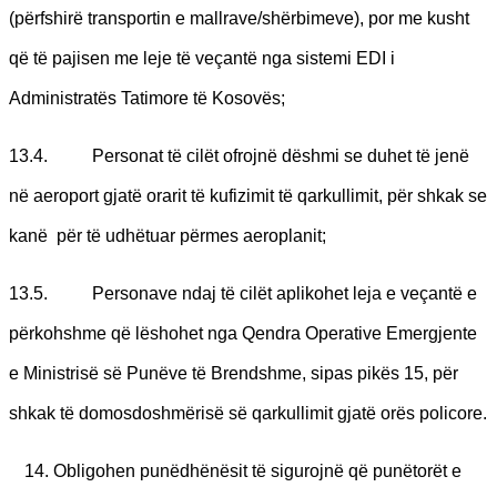
(përfshirë transportin e mallrave/shërbimeve), por me kusht
që të pajisen me leje të veçantë nga sistemi EDI i
Administratës Tatimore të Kosovës;
13.4. Personat të cilët ofrojnë dëshmi se duhet të jenë
në aeroport gjatë orarit të kufizimit të qarkullimit, për shkak se
kanë për të udhëtuar përmes aeroplanit;
13.5. Personave ndaj të cilët aplikohet leja e veçantë e
përkohshme që lëshohet nga Qendra Operative Emergjente
e Ministrisë së Punëve të Brendshme, sipas pikës 15, për
shkak të domosdoshmërisë së qarkullimit gjatë orës policore.
Obligohen punëdhënësit të sigurojnë që punëtorët e