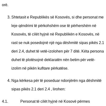
orë.
Shtetasit e Republikës së Kosovës, si dhe personat me
leje qëndrimi të përkohshëm ose të përhershëm në
Kosovës, të cilët hyjnë në Republikën e Kosovës, në
rast se nuk posedojnë një nga dëshmitë sipas pikës 2.1
deri 2.4, duhet të vetë-izolohen për 7 ditë. Këta persona
duhet të plotësojnë deklaratën nën betim për vetë-
izolim në pikën kufitare përkatëse.
Nga kërkesa për të poseduar ndonjërën nga dëshmitë
sipas pikës 2.1 deri 2.4 , lirohen:
4.1. Personat të cilët hyjnë në Kosovë përmes