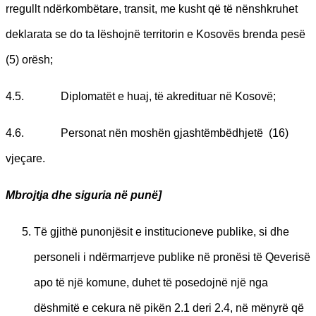
rregullt ndërkombëtare, transit, me kusht që të nënshkruhet
deklarata se do ta lëshojnë territorin e Kosovës brenda pesë
(5) orësh;
4.5. Diplomatët e huaj, të akredituar në Kosovë;
4.6. Personat nën moshën gjashtëmbëdhjetë (16)
vjeçare.
Mbrojtja dhe siguria në punë
]
Të gjithë punonjësit e institucioneve publike, si dhe
personeli i ndërmarrjeve publike në pronësi të Qeverisë
apo të një komune, duhet të posedojnë një nga
dëshmitë e cekura në pikën 2.1 deri 2.4, në mënyrë që