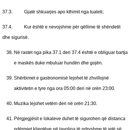
37.3. Gjatë shkuarjes apo kthimit nga tualeti;
37.4. Kur është e nevojshme për qëllime të shëndetit
dhe sigurisë.
Në rastet nga pika 37.1 deri 37.4 është e obliguar bartja
e maskës duke mbuluar hundën dhe gojën.
Shërbimet e gastronomisë lejohet të zhvillojnë
aktivitetin e tyre nga ora 05:00 deri në orën 23:00.
Muzika lejohet vetëm deri në orën 21:30.
Përgjegjësit e lokaleve duhet të sigurohen që distanca
ndërmjet klientëve në tavolina të ndryshme të jetë së