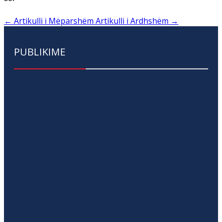
←
Artikulli i Mëparshëm
Artikulli i Ardhshëm
→
PUBLIKIME