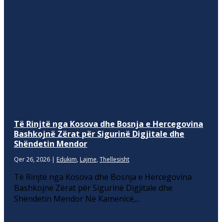
Të Rinjtë nga Kosova dhe Bosnja e Hercegovina
Bashkojnë Zërat për Sigurinë Digjitale dhe
Shëndetin Mendor
Qer 26, 2026
|
Edukim
,
Lajme
,
Thellesisht
Të Rinjtë nga Kosova dhe Bosnja e Hercegovina
Bashkojnë Zërat për Sigurinë Digjitale dhe
Shëndetin Mendor Në Kamenicë,...