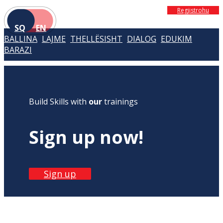
Regjistrohu
SQ
EN
BALLINA
LAJME
THELLËSISHT
DIALOG
EDUKIM
BARAZI
Build Skills with
our
trainings
Sign up now!
Sign up