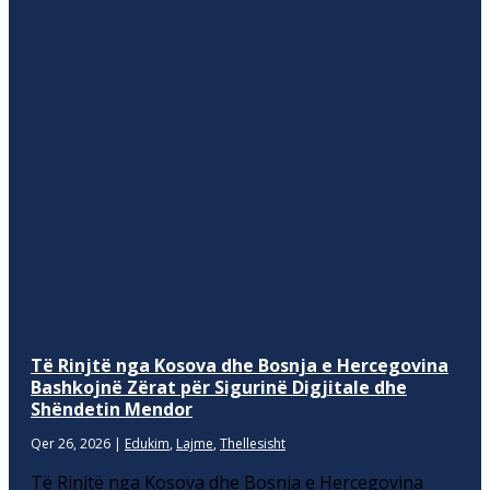
Të Rinjtë nga Kosova dhe Bosnja e Hercegovina
Bashkojnë Zërat për Sigurinë Digjitale dhe
Shëndetin Mendor
Qer 26, 2026
|
Edukim
,
Lajme
,
Thellesisht
Të Rinjtë nga Kosova dhe Bosnja e Hercegovina