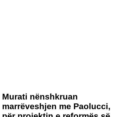
Murati nënshkruan
marrëveshjen me Paolucci,
për projektin e reformës së