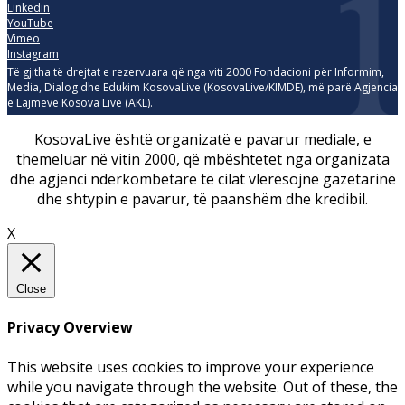
Linkedin
YouTube
Vimeo
Instagram
Të gjitha të drejtat e rezervuara që nga viti 2000 Fondacioni për Informim,
Media, Dialog dhe Edukim KosovaLive (KosovaLive/KIMDE), më parë Agjencia
e Lajmeve Kosova Live (AKL).
KosovaLive është organizatë e pavarur mediale, e
themeluar në vitin 2000, që mbështetet nga organizata
dhe agjenci ndërkombëtare të cilat vlerësojnë gazetarinë
dhe shtypin e pavarur, të paanshëm dhe kredibil.
X
Close
Privacy Overview
This website uses cookies to improve your experience
while you navigate through the website. Out of these, the