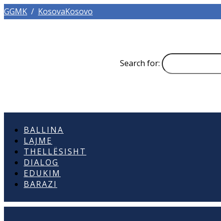
GGMK
/
KosovaKosovo
Search for:
BALLINA
LAJME
THELLËSISHT
DIALOG
EDUKIM
BARAZI