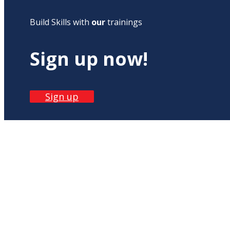
Build Skills with
our
trainings
Sign up now!
Sign up