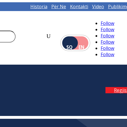
Historia
Për Ne
Kontakti
Video
Publikim
Follow
Follow
Follow
Follow
SQ
EN
Follow
Follow
Regji