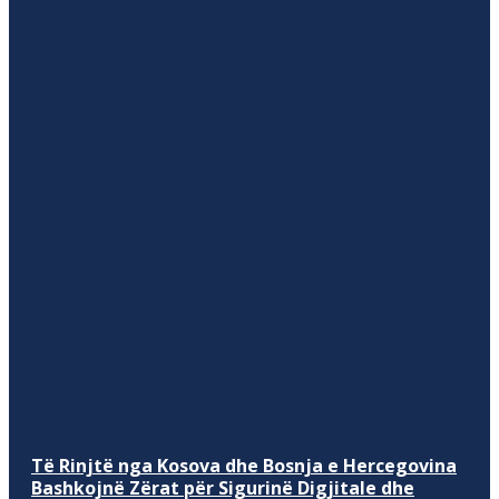
Të Rinjtë nga Kosova dhe Bosnja e Hercegovina
Bashkojnë Zërat për Sigurinë Digjitale dhe