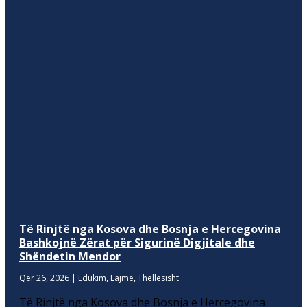
Të Rinjtë nga Kosova dhe Bosnja e Hercegovina
Bashkojnë Zërat për Sigurinë Digjitale dhe
Shëndetin Mendor
Qer 26, 2026
|
Edukim
,
Lajme
,
Thellesisht
Të Rinjtë nga Kosova dhe Bosnja e Hercegovina