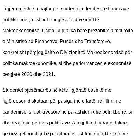
Ligjërata është mbajtur për studentët e lëndës së financave
publike, me ç’rast udhëheqësja e divizionit të
Makroekonomisë, Esida Bujupi ka bërë prezantimin mbi rolin
e Ministrisë së Financave, Punës dhe Transfereve,
konkretisht përgjegjësitë e Divizionit të Makroekonomisë për
politika makroekonomike, si dhe performancën e ekonomisë
përgjatë 2020 dhe 2021.
Studentët pjesëmarrës në këtë ligjëratë bashkë me
ligjëruesen diskutuan për pasigurinë e lartë në fillimin e
pandemisë, sfidat kryesore në parashikim dhe politikbërje, si
dhe reagimin përmes politikave. Ata gjithashtu ranë dakord
që rreziqet/tronditjet e papritura të jashtme mund të krijojnë