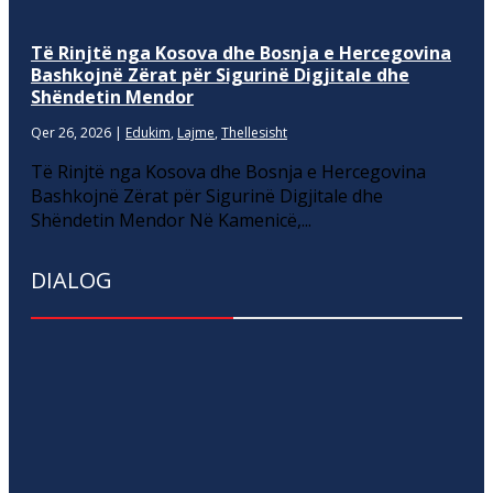
Të Rinjtë nga Kosova dhe Bosnja e Hercegovina
Bashkojnë Zërat për Sigurinë Digjitale dhe
Shëndetin Mendor
Qer 26, 2026
|
Edukim
,
Lajme
,
Thellesisht
Të Rinjtë nga Kosova dhe Bosnja e Hercegovina
Bashkojnë Zërat për Sigurinë Digjitale dhe
Shëndetin Mendor Në Kamenicë,...
DIALOG