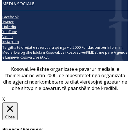
MEDIA SOCIALE
Facebook
Twitter
Linkedin
YouTube
Vimeo
Instagram
Të gjitha të drejtat e rezervuara që nga viti 2000 Fondacioni për Informim,
Media, Dialog dhe Edukim KosovaLive (KosovaLive/KIMDE), më parë Agjencia
e Lajmeve Kosova Live (AKL).
KosovaLive është organizatë e pavarur mediale, e
themeluar në vitin 2000, që mbështetet nga organizata
dhe agjenci ndërkombëtare të cilat vlerësojnë gazetarinë
dhe shtypin e pavarur, të paanshëm dhe kredibil.
X
Close
Privacy Overview