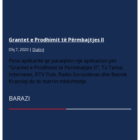
Grantet e Prodhimit të Përmbajtjes II
Dhj 7, 2020
|
Dialog
Pesë aplikantë që paraqitën një aplikacion për
“Grantet e Prodhimit të Përmbajtjes II”, Tv Tema,
Internews, RTV Puls, Radio Gorazdevac dhe Besnik
Krasniqi do të marrin mbështetje.
BARAZI