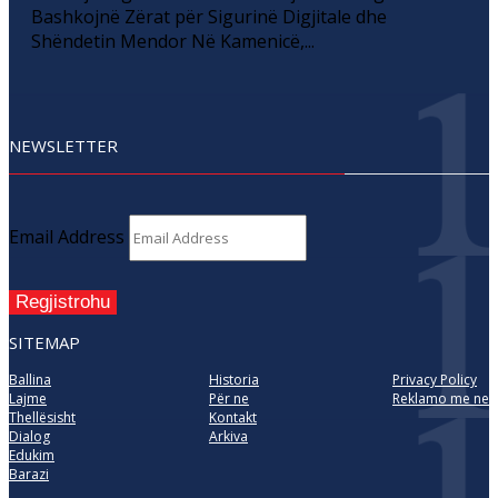
Bashkojnë Zërat për Sigurinë Digjitale dhe
Shëndetin Mendor Në Kamenicë,...
NEWSLETTER
Email Address
Regjistrohu
SITEMAP
Ballina
Historia
Privacy Policy
Lajme
Për ne
Reklamo me ne
Thellësisht
Kontakt
Dialog
Arkiva
Edukim
Barazi