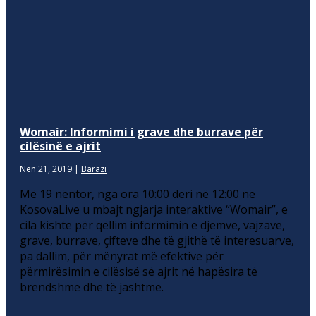
Womair: Informimi i grave dhe burrave për
cilësinë e ajrit
Nën 21, 2019
|
Barazi
Më 19 nëntor, nga ora 10:00 deri në 12:00 në
KosovaLive u mbajt ngjarja interaktive “Womair”, e
cila kishte për qëllim informimin e djemve, vajzave,
grave, burrave, çifteve dhe të gjithë të interesuarve,
pa dallim, për mënyrat më efektive për
përmirësimin e cilësisë së ajrit në hapësira të
brendshme dhe të jashtme.