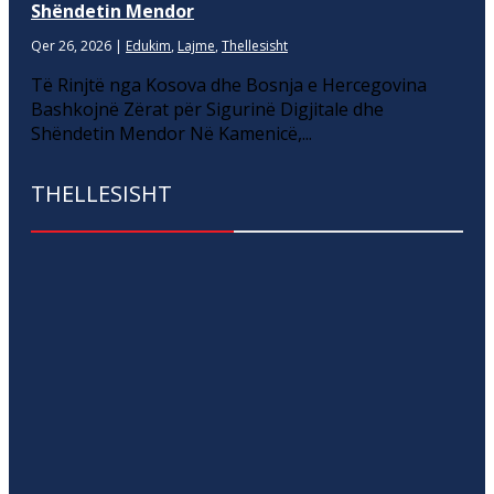
Shëndetin Mendor
Qer 26, 2026
|
Edukim
,
Lajme
,
Thellesisht
Të Rinjtë nga Kosova dhe Bosnja e Hercegovina
Bashkojnë Zërat për Sigurinë Digjitale dhe
Shëndetin Mendor Në Kamenicë,...
THELLESISHT