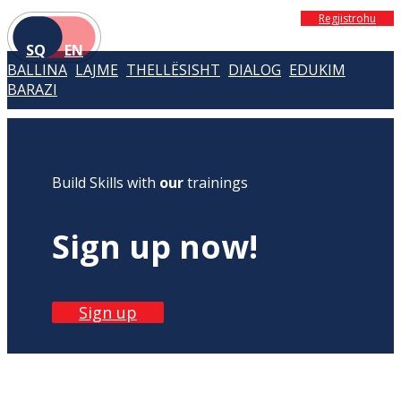
Regjistrohu
SQ
EN
BALLINA
LAJME
THELLËSISHT
DIALOG
EDUKIM
BARAZI
Build Skills with
our
trainings
Sign up now!
Sign up