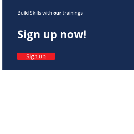
Build Skills with
our
trainings
Sign up now!
Sign up