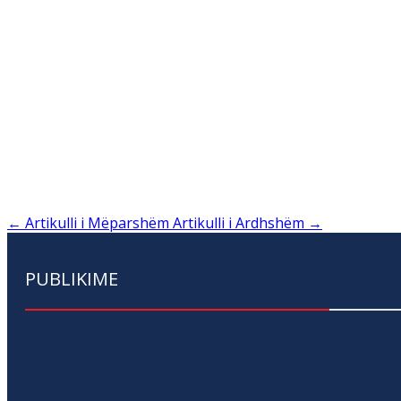
←
Artikulli i Mëparshëm
Artikulli i Ardhshëm
→
PUBLIKIME