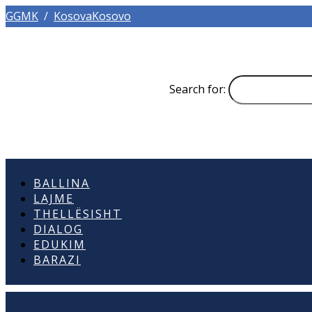
GGMK
/
KosovaKosovo
Search for:
BALLINA
LAJME
THELLËSISHT
DIALOG
EDUKIM
BARAZI