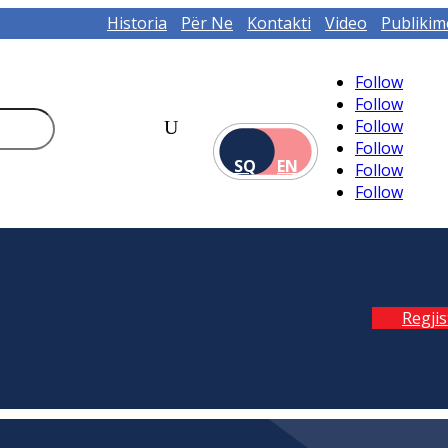
Historia
Për Ne
Kontakti
Video
Publikim
Follow
Follow
Follow
Follow
SQ
EN
Follow
Follow
Regji