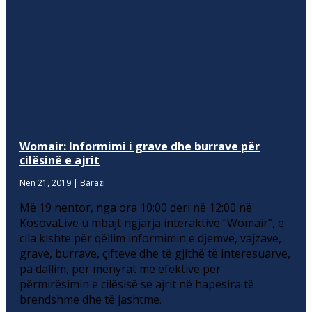
Womair: Informimi i grave dhe burrave për
cilësinë e ajrit
Nën 21, 2019
|
Barazi
Më 19 nëntor, nga ora 10:00 deri në 12:00 në
KosovaLive u mbajt ngjarja interaktive “Womair”, e
cila kishte për qëllim informimin e djemve, vajzave,
grave, burrave, çifteve dhe të gjithë të interesuarve,
pa dallim, për mënyrat më efektive për
përmirësimin e cilësisë së ajrit në hapësira të
brendshme dhe të jashtme.