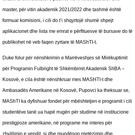
master, për vitin akademik 2021/2022 dhe tashmë është
formuar komisioni, i cili do t’i shqyrtojë shumë shpejt
aplikacionet dhe lista me emrat e përfituesve të bursave do të
publikohet në veb faqen zyrtare të MAShTI-t.
Duke folur për nënshkrimin e Marrëveshjes së Mirëkuptimit
për Programin Fulbright të Shkëmbimit Akademik ShBA –
Kosovë, e cila është nënshkruar mes MASHTI-t dhe
Ambasadës Amerikane në Kosovë, Pupovci ka theksuar se,
MAShTI ka dyfishuar fondet për mbështetjen e programit i cili
studentëve tanë ua hapë rrugën për studime në institucione
prestigjioze amerikane, në programe me interes për
zhvillimin e vendit, si dhe mundëson rrjetëzimin dhe