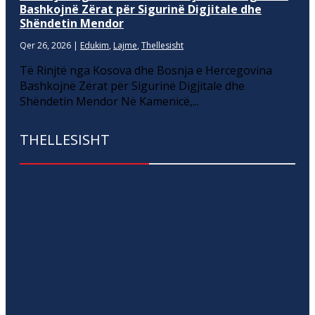
Bashkojnë Zërat për Sigurinë Digjitale dhe
Shëndetin Mendor
Qer 26, 2026
|
Edukim
,
Lajme
,
Thellesisht
Të Rinjtë nga Kosova dhe Bosnja e Hercegovina
Bashkojnë Zërat për Sigurinë Digjitale dhe
Shëndetin Mendor Në Kamenicë,...
THELLESISHT