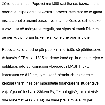
Zëvendësministri Pupovci me këtë rast tha se, bazuar në të
dhënat e Inspektoratit të Arsimit, procesi mësimor në të gjitha
institucionet e arsimit parauniversitar në Kosovë është duke
u zhvilluar në mënyrë të rregullt, pra sipas skenarit Rikthimi
që nënkupton prani fizike në shkollë dhe orar të plotë.
Pupovci ka folur edhe për publikimin e listës së përfitueseve
të bursës STEM, ku 1315 studente kanë aplikuar në thirrjen e
publikuar, ndërsa Komisioni vlerësues i MAShTI-t ka
konstatuar se 812 prej tyre i kanë përmbushur kriteret e
kërkuara të thirrjes për mbështetje financiare të studenteve
vajza/gra në fushat e Shkencës, Teknologjisë, Inxhinierisë
dhe Matematikës (STEM), në vlerë prej 1 mijë euro për