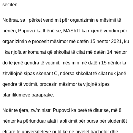
secilën.
Ndërsa, sa i përket vendimit për organizimin e mësimit të
hënën, Pupovci ka thënë se, MAShTI ka nxjerrë vendim për
organizimin e procesit mësimor më datën 15 nëntor 2021, ku
i ka njoftuar komunat që shkollat të cilat më datën 14 nëntor
do të jenë qendra të votimit, mësimin më datën 15 nëntor ta
zhvillojnë sipas skenarit C, ndërsa shkollat të cilat nuk janë
qendra të votimit, procesin mësimor ta vijojnë sipas
planifikimeve paraprake.
Ndër të tjera, zv/ministri Pupovci ka bërë të ditur se, më 8
nëntor ka përfunduar afati i aplikimit për bursa për studentët
elitarë të universiteteve publike në nivelet bachelor dhe