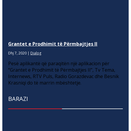
Grantet e Prodhimit të Përmbajtjes II
Dhj 7, 2020
|
Dialog
Pesë aplikantë që paraqitën një aplikacion për
“Grantet e Prodhimit të Përmbajtjes II”, Tv Tema,
Internews, RTV Puls, Radio Gorazdevac dhe Besnik
Krasniqi do të marrin mbështetje.
BARAZI