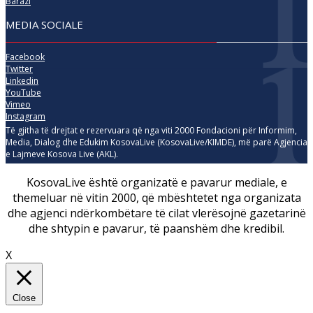
Barazi
MEDIA SOCIALE
Facebook
Twitter
Linkedin
YouTube
Vimeo
Instagram
Të gjitha të drejtat e rezervuara që nga viti 2000 Fondacioni për Informim,
Media, Dialog dhe Edukim KosovaLive (KosovaLive/KIMDE), më parë Agjencia
e Lajmeve Kosova Live (AKL).
KosovaLive është organizatë e pavarur mediale, e
themeluar në vitin 2000, që mbështetet nga organizata
dhe agjenci ndërkombëtare të cilat vlerësojnë gazetarinë
dhe shtypin e pavarur, të paanshëm dhe kredibil.
X
Close