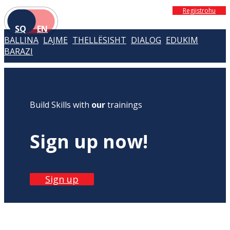
Regjistrohu
SQ
EN
BALLINA
LAJME
THELLËSISHT
DIALOG
EDUKIM
BARAZI
Build Skills with
our
trainings
Sign up now!
Sign up