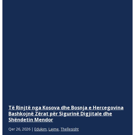
Të Rinjtë nga Kosova dhe Bosnja e Hercegovina
Bashkojnë Zërat për Sigurinë Digjitale dhe
Shëndetin Mendor
Qer 26, 2026
|
Edukim
,
Lajme
,
Thellesisht