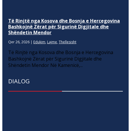
Të Rinjtë nga Kosova dhe Bosnja e Hercegovina
Bashkojnë Zërat për Sigurinë Digjitale dhe
Shëndetin Mendor
Qer 26, 2026
|
Edukim
,
Lajme
,
Thellesisht
Të Rinjtë nga Kosova dhe Bosnja e Hercegovina
Bashkojnë Zërat për Sigurinë Digjitale dhe
Shëndetin Mendor Në Kamenicë,...
DIALOG