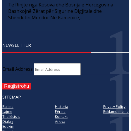
Të Rinjtë nga Kosova dhe Bosnja e Hercegovina
Bashkojnë Zërat për Sigurinë Digjitale dhe
Shëndetin Mendor Në Kamenicë,...
NEWSLETTER
Email Address
Regjistrohu
SITEMAP
Ballina
Historia
Privacy Policy
Lajme
Për ne
Reklamo me ne
Thellësisht
Kontakt
Dialog
Arkiva
Edukim