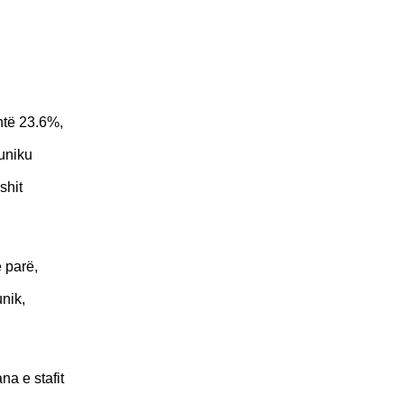
htë 23.6%,
uniku
shit
 parë,
nik,
na e stafit