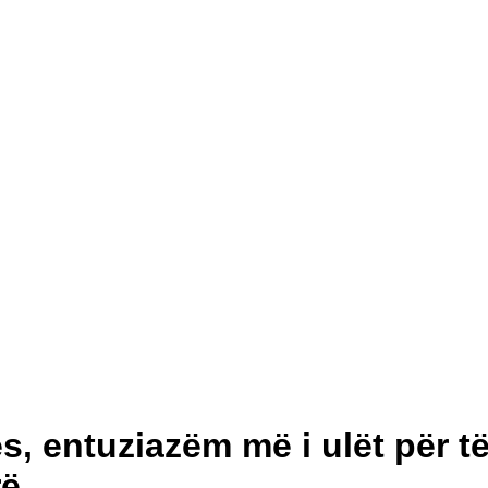
s, entuziazëm më i ulët për t
rë