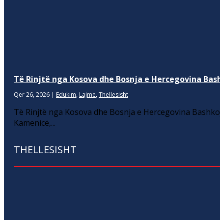
Të Rinjtë nga Kosova dhe Bosnja e Hercegovina Bash
Qer 26, 2026
|
Edukim
,
Lajme
,
Thellesisht
Të Rinjtë nga Kosova dhe Bosnja e Hercegovina Bashkoj
Kamenicë,...
THELLESISHT