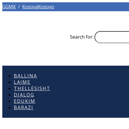
GGMK
/
KosovaKosovo
Search for:
BALLINA
LAJME
THELLËSISHT
DIALOG
EDUKIM
BARAZI