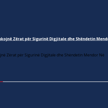
kojnë Zërat për Sigurinë Digjitale dhe Shëndetin Mend
në Zërat për Sigurinë Digjitale dhe Shëndetin Mendor Në