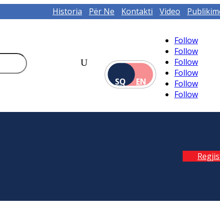
Historia
Për Ne
Kontakti
Video
Publikim
Follow
Follow
Follow
Follow
SQ
EN
Follow
Follow
Regji