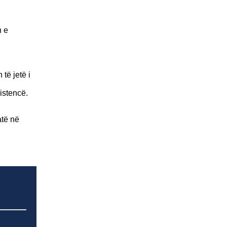
n e
të jetë i
istencë.
atë në