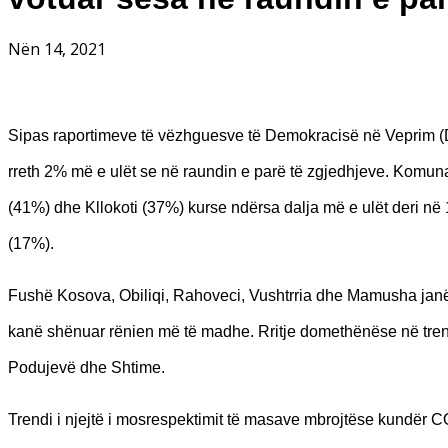
Nën 14, 2021
Sipas raportimeve të vëzhguesve të Demokracisë në Veprim (D
rreth 2% më e ulët se në raundin e parë të zgjedhjeve. Komu
(41%) dhe Kllokoti (37%) kurse ndërsa dalja më e ulët deri në
(17%).
Fushë Kosova, Obiliqi, Rahoveci, Vushtrria dhe Mamusha janë
kanë shënuar rënien më të madhe. Rritje domethënëse në trend
Podujevë dhe Shtime.
Trendi i njejtë i mosrespektimit të masave mbrojtëse kundër CO