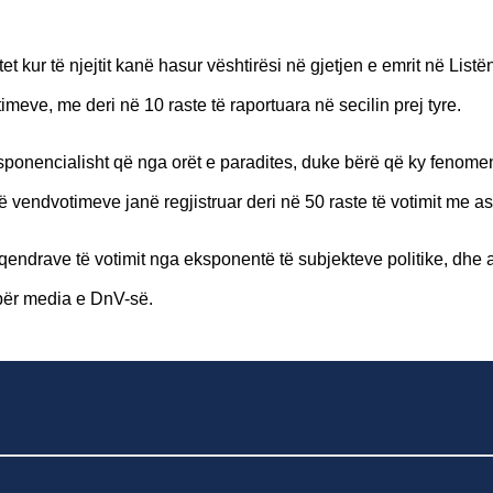
et kur të njejtit kanë hasur vështirësi në gjetjen e emrit në Listë
eve, me deri në 10 raste të raportuara në secilin prej tyre.
ksponencialisht që nga orët e paradites, duke bërë që ky fenomen 
vendvotimeve janë regjistruar deri në 50 raste të votimit me as
qendrave të votimit nga eksponentë të subjekteve politike, dhe 
për media e DnV-së.