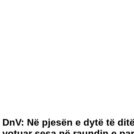
DnV: Në pjesën e dytë të ditë
votuar sesa në raundin e pa