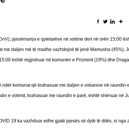
nV), pjesëmarrja e qytetarëve në votime deri në orën 15:00 ës
nat me daljen më të madhe vazhdojnë të jenë Mamusha (45%), J
 15:00 është regjistruar në komunën e Prizrenit (19%) dhe Draga
 ndër komunat që krahasuar me daljen e votuesve në raundin e
in e votimit, krahasuar me raundin e parë, është shënuar në Ju
VID 19 ka vazhduar edhe gjatë pjesës së dytë të ditës, si nga a