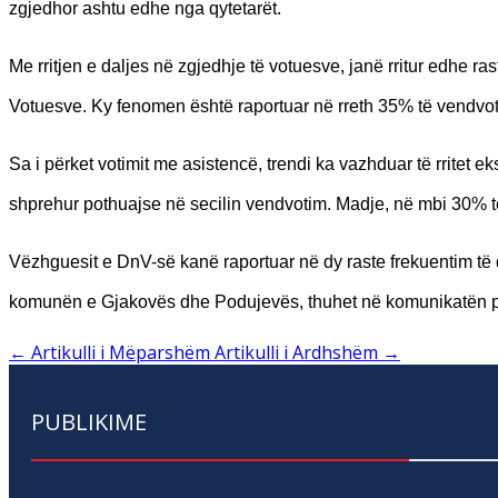
zgjedhor ashtu edhe nga qytetarët.
Me rritjen e daljes në zgjedhje të votuesve, janë rritur edhe rast
Votuesve. Ky fenomen është raportuar në rreth 35% të vendvotim
Sa i përket votimit me asistencë, trendi ka vazhduar të rritet e
shprehur pothuajse në secilin vendvotim. Madje, në mbi 30% të 
Vëzhguesit e DnV-së kanë raportuar në dy raste frekuentim të 
komunën e Gjakovës dhe Podujevës, thuhet në komunikatën 
←
Artikulli i Mëparshëm
Artikulli i Ardhshëm
→
PUBLIKIME