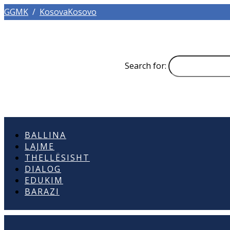
GGMK
/
KosovaKosovo
Search for:
BALLINA
LAJME
THELLËSISHT
DIALOG
EDUKIM
BARAZI