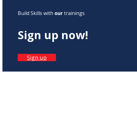
Build Skills with
our
trainings
Sign up now!
Sign up