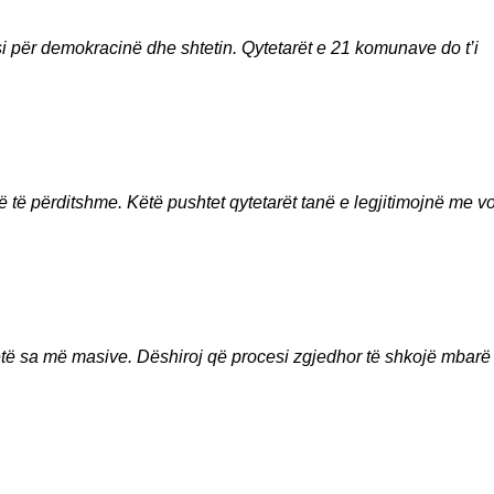
si për demokracinë dhe shtetin. Qytetarët e 21 komunave do t’i
ë të përditshme. Këtë pushtet qytetarët tanë e legjitimojnë me v
etë sa më masive. Dëshiroj që procesi zgjedhor të shkojë mbarë