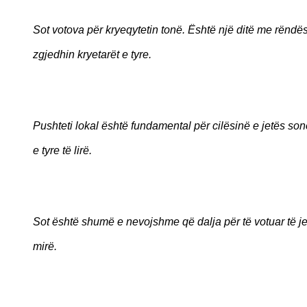
Sot votova për kryeqytetin tonë. Është një ditë me rëndë
zgjedhin kryetarët e tyre.
Pushteti lokal është fundamental për cilësinë e jetës son
e tyre të lirë.
Sot është shumë e nevojshme që dalja për të votuar të j
mirë.