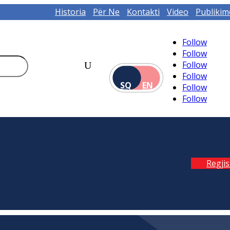
Historia
Për Ne
Kontakti
Video
Publikim
Follow
Follow
Follow
Follow
SQ
EN
Follow
Follow
Regji