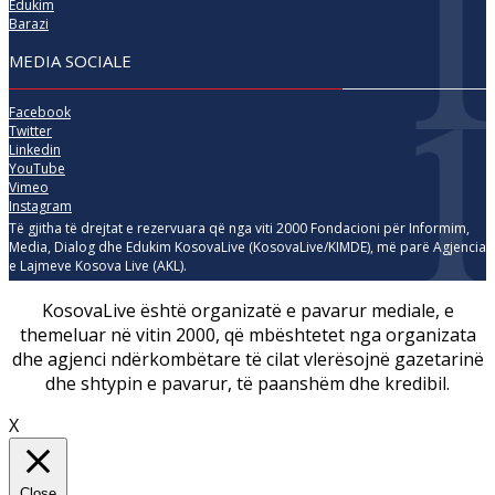
Edukim
Barazi
MEDIA SOCIALE
Facebook
Twitter
Linkedin
YouTube
Vimeo
Instagram
Të gjitha të drejtat e rezervuara që nga viti 2000 Fondacioni për Informim,
Media, Dialog dhe Edukim KosovaLive (KosovaLive/KIMDE), më parë Agjencia
e Lajmeve Kosova Live (AKL).
KosovaLive është organizatë e pavarur mediale, e
themeluar në vitin 2000, që mbështetet nga organizata
dhe agjenci ndërkombëtare të cilat vlerësojnë gazetarinë
dhe shtypin e pavarur, të paanshëm dhe kredibil.
X
Close