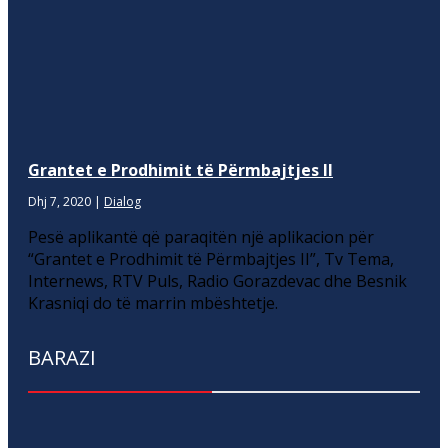
Grantet e Prodhimit të Përmbajtjes II
Dhj 7, 2020
|
Dialog
Pesë aplikantë që paraqitën një aplikacion për
“Grantet e Prodhimit të Përmbajtjes II”, Tv Tema,
Internews, RTV Puls, Radio Gorazdevac dhe Besnik
Krasniqi do të marrin mbështetje.
BARAZI