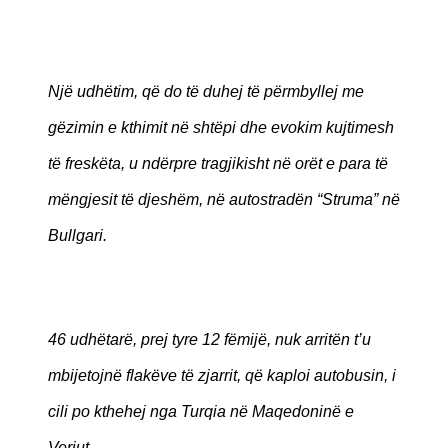
Një udhëtim, që do të duhej të përmbyllej me
gëzimin e kthimit në shtëpi dhe evokim kujtimesh
të freskëta, u ndërpre tragjikisht në orët e para të
mëngjesit të djeshëm, në autostradën “Struma” në
Bullgari.
46 udhëtarë, prej tyre 12 fëmijë, nuk arritën t’u
mbijetojnë flakëve të zjarrit, që kaploi autobusin, i
cili po kthehej nga Turqia në Maqedoninë e
Veriut.