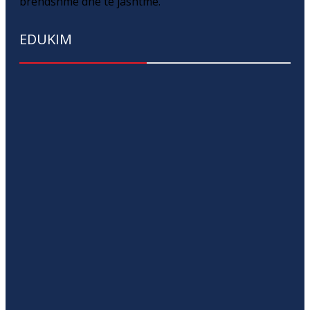
brendshme dhe të jashtme.
EDUKIM