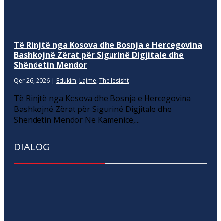
Të Rinjtë nga Kosova dhe Bosnja e Hercegovina
Bashkojnë Zërat për Sigurinë Digjitale dhe
Shëndetin Mendor
Qer 26, 2026
|
Edukim
,
Lajme
,
Thellesisht
Të Rinjtë nga Kosova dhe Bosnja e Hercegovina
Bashkojnë Zërat për Sigurinë Digjitale dhe
Shëndetin Mendor Në Kamenicë,...
DIALOG