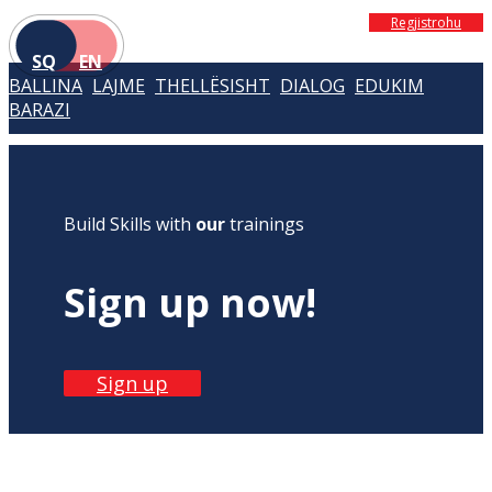
Regjistrohu
SQ
EN
BALLINA
LAJME
THELLËSISHT
DIALOG
EDUKIM
BARAZI
Build Skills with
our
trainings
Sign up now!
Sign up