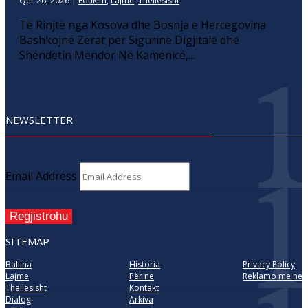
Qer 26, 2026
|
Edukim
,
Lajme
,
Thellesisht
Të Rinjtë nga Kosova dhe Bosnja e Hercegovina
Bashkojnë Zërat për Sigurinë Digjitale dhe
Shëndetin Mendor Në Kamenicë,...
NEWSLETTER
Email Address
Regjistrohu
SITEMAP
Ballina
Historia
Privacy Policy
Lajme
Për ne
Reklamo me ne
Thellësisht
Kontakt
Dialog
Arkiva