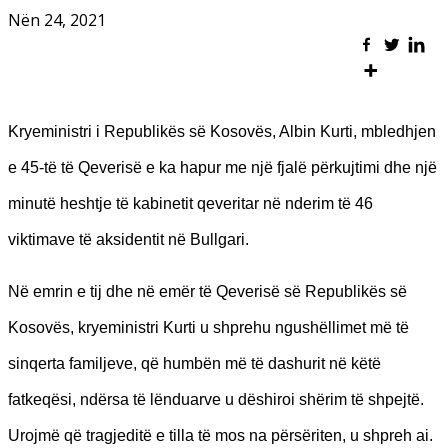
Nën 24, 2021
Kryeministri i Republikës së Kosovës, Albin Kurti, mbledhjen
e 45-të të Qeverisë e ka hapur me një fjalë përkujtimi dhe një
minutë heshtje të kabinetit qeveritar në nderim të 46
viktimave të aksidentit në Bullgari.
Në emrin e tij dhe në emër të Qeverisë së Republikës së
Kosovës, kryeministri Kurti u shprehu ngushëllimet më të
sinqerta familjeve, që humbën më të dashurit në këtë
fatkeqësi, ndërsa të lënduarve u dëshiroi shërim të shpejtë.
Urojmë që tragjeditë e tilla të mos na përsëriten, u shpreh ai.