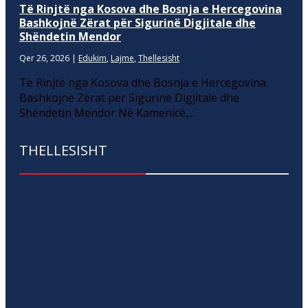
Të Rinjtë nga Kosova dhe Bosnja e Hercegovina
Bashkojnë Zërat për Sigurinë Digjitale dhe
Shëndetin Mendor
Qer 26, 2026
|
Edukim
,
Lajme
,
Thellesisht
Të Rinjtë nga Kosova dhe Bosnja e Hercegovina
Bashkojnë Zërat për Sigurinë Digjitale dhe
Shëndetin Mendor Në Kamenicë,...
THELLESISHT