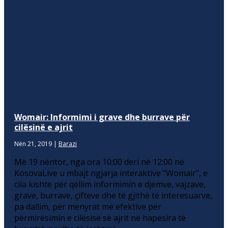
Womair: Informimi i grave dhe burrave për
cilësinë e ajrit
Nën 21, 2019
|
Barazi
Më 19 nëntor, nga ora 10:00 deri në 12:00 në
KosovaLive u mbajt ngjarja interaktive “Womair”, e
cila kishte për qëllim informimin e djemve, vajzave,
grave, burrave, çifteve dhe të gjithë të interesuarve,
pa dallim, për mënyrat më efektive për
përmirësimin e cilësisë së ajrit në hapësira të