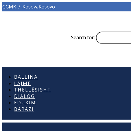
GGMK
/
KosovaKosovo
Search for:
BALLINA
LAJME
THELLËSISHT
DIALOG
EDUKIM
BARAZI