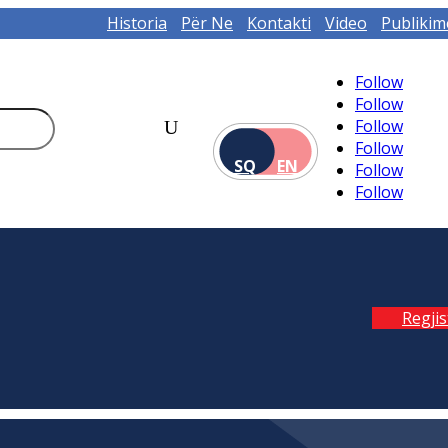
Historia
Për Ne
Kontakti
Video
Publikim
Follow
Follow
Follow
Follow
SQ
EN
Follow
Follow
Regji