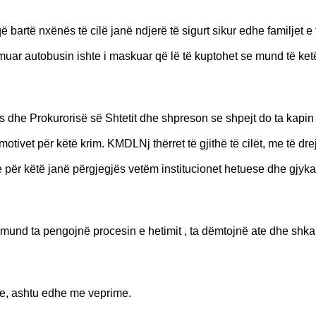
artë nxënës të cilë janë ndjerë të sigurt sikur edhe familjet e 
lmuar autobusin ishte i maskuar që lë të kuptohet se mund të ket
dhe Prokurorisë së Shtetit dhe shpreson se shpejt do ta kapin
otivet për këtë krim. KMDLNj thërret të gjithë të cilët, me të dre
 për këtë janë përgjegjës vetëm institucionet hetuese dhe gjyka
 mund ta pengojnë procesin e hetimit , ta dëmtojnë ate dhe shka
ime, ashtu edhe me veprime.