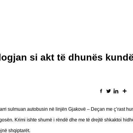
gjan si akt të dhunës kundë
jarri sulmuan autobusin në linjën Gjakovë – Deçan me ç’rast h
agosën. Krimi ishte shumë i rëndë dhe me të drejtë shkaktoi hidh
ojnë shqiptarët.