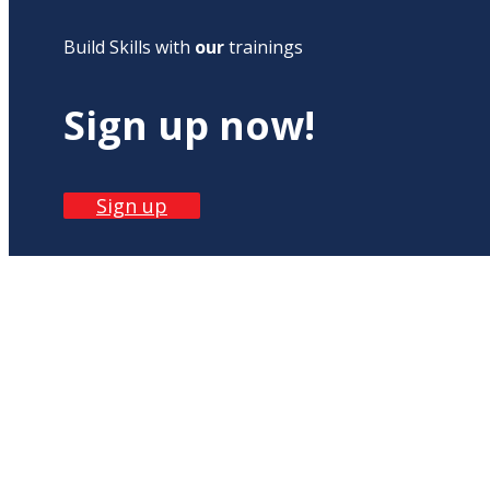
Build Skills with
our
trainings
Sign up now!
Sign up