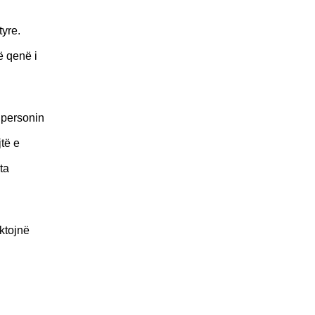
tyre.
ë qenë i
 personin
jtë e
ta
ktojnë