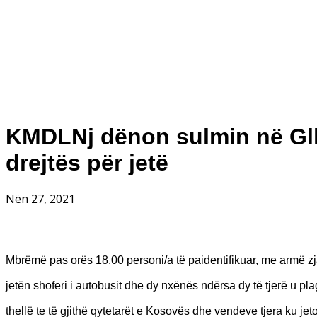
KMDLNj dënon sulmin në Gllo
drejtës për jetë
Nën 27, 2021
Mbrëmë pas orës 18.00 personi/a të paidentifikuar, me armë z
jetën shoferi i autobusit dhe dy nxënës ndërsa dy të tjerë u pl
thellë te të gjithë qytetarët e Kosovës dhe vendeve tjera ku jet