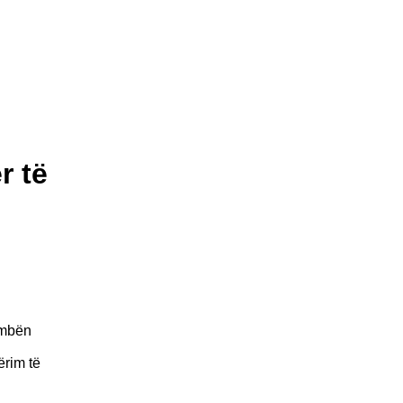
r të
umbën
ërim të