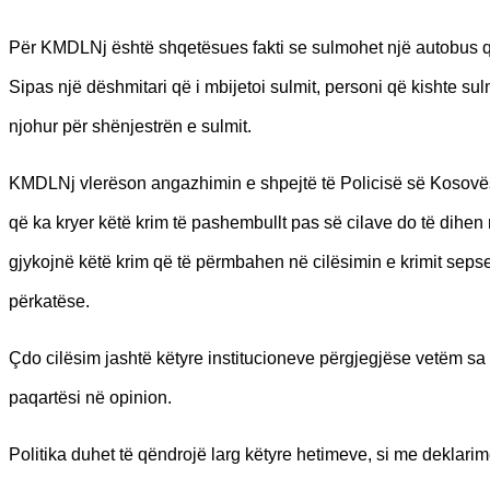
Për KMDLNj është shqetësues fakti se sulmohet një autobus që b
Sipas një dëshmitari që i mbijetoi sulmit, personi që kishte su
njohur për shënjestrën e sulmit.
KMDLNj vlerëson angazhimin e shpejtë të Policisë së Kosovës 
që ka kryer këtë krim të pashembullt pas së cilave do të dihen m
gjykojnë këtë krim që të përmbahen në cilësimin e krimit sepse
përkatëse.
Çdo cilësim jashtë këtyre institucioneve përgjegjëse vetëm sa
paqartësi në opinion.
Politika duhet të qëndrojë larg këtyre hetimeve, si me deklar