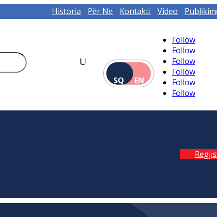
Historia
Për Ne
Kontakti
Video
Publikim
Follow
Follow
Follow
Follow
SQ
EN
Follow
Follow
Regji