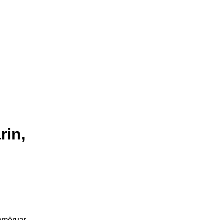
rin,
emëruar