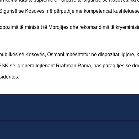
 Sigurisë së Kosovës, në përputhje me kompetencat kushtetuese
pozimit të ministrit të Mbrojtjes dhe rekomandimit të kryeministri
epublikës së Kosovës, Osmani mbështetur në dispozitat ligjore, 
të FSK-së, gjenerallejtënant Rrahman Rama, pas paraqitjes së d
sidentes.