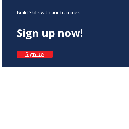
Build Skills with
our
trainings
Sign up now!
Sign up