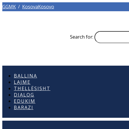
GGMK
/
KosovaKosovo
Search for:
BALLINA
LAJME
THELLËSISHT
DIALOG
EDUKIM
BARAZI