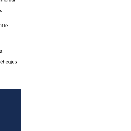
.
t të
ka
orëheqjes