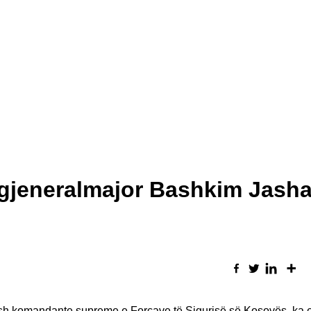
gjeneralmajor Bashkim Jasha
ësh komandante supreme e Forcave të Sigurisë së Kosovës, ka 