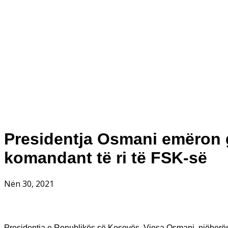
Presidentja Osmani emëron 
komandant të ri të FSK-së
Nën 30, 2021
Presidentja e Republikës së Kosovës, Vjosa Osmani, njëher