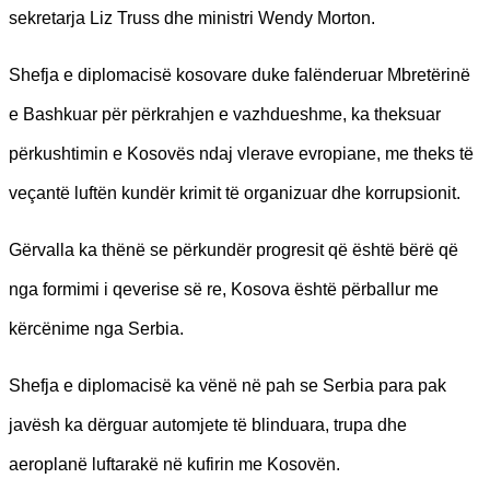
sekretarja Liz Truss dhe ministri Wendy Morton.
Shefja e diplomacisë kosovare duke falënderuar Mbretërinë
e Bashkuar për përkrahjen e vazhdueshme, ka theksuar
përkushtimin e Kosovës ndaj vlerave evropiane, me theks të
veçantë luftën kundër krimit të organizuar dhe korrupsionit.
Gërvalla ka thënë se përkundër progresit që është bërë që
nga formimi i qeverise së re, Kosova është përballur me
kërcënime nga Serbia.
Shefja e diplomacisë ka vënë në pah se Serbia para pak
javësh ka dërguar automjete të blinduara, trupa dhe
aeroplanë luftarakë në kufirin me Kosovën.