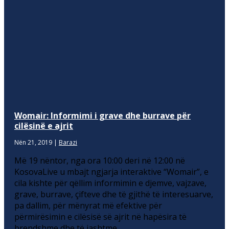
Womair: Informimi i grave dhe burrave për
cilësinë e ajrit
Nën 21, 2019
|
Barazi
Më 19 nëntor, nga ora 10:00 deri në 12:00 në
KosovaLive u mbajt ngjarja interaktive “Womair”, e
cila kishte për qëllim informimin e djemve, vajzave,
grave, burrave, çifteve dhe të gjithë të interesuarve,
pa dallim, për mënyrat më efektive për
përmirësimin e cilësisë së ajrit në hapësira të
brendshme dhe të jashtme.