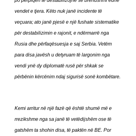
po përpiqen të destabilizojnë së brendshmi edhe
vendet e tjera. Këto nuk janë incidente të
veçuara; ato janë pjesë e një fushate sistematike
për destabilizimin e rajonit, e ndërmarrë nga
Rusia dhe përfaqësuesja e saj Serbia. Vetëm
para disa javësh u detyruam të largonim nga
vendi ynë dy diplomatë rusë për shkak se
përbënin kërcënim ndaj sigurisë sonë kombëtare.
Kemi arritur në një fazë që është shumë më e
rrezikshme nga sa janë të vetëdijshëm ose të
gatshëm ta shohin disa, të paktën në BE. Por