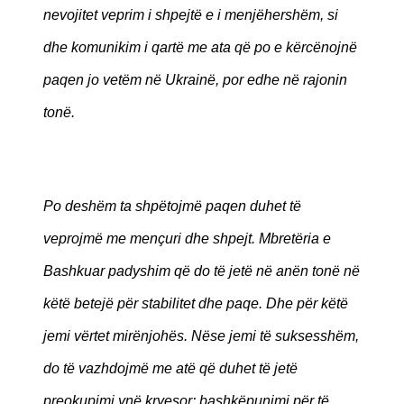
nevojitet veprim i shpejtë e i menjëhershëm, si
dhe komunikim i qartë me ata që po e kërcënojnë
paqen jo vetëm në Ukrainë, por edhe në rajonin
tonë.
Po deshëm ta shpëtojmë paqen duhet të
veprojmë me mençuri dhe shpejt. Mbretëria e
Bashkuar padyshim që do të jetë në anën tonë në
këtë betejë për stabilitet dhe paqe. Dhe për këtë
jemi vërtet mirënjohës. Nëse jemi të suksesshëm,
do të vazhdojmë me atë që duhet të jetë
preokupimi ynë kryesor: bashkëpunimi për të