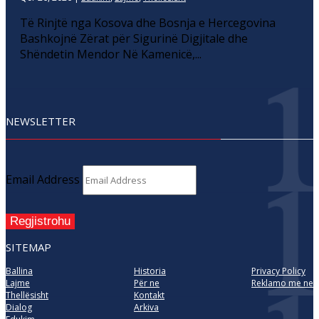
Të Rinjtë nga Kosova dhe Bosnja e Hercegovina
Bashkojnë Zërat për Sigurinë Digjitale dhe
Shëndetin Mendor Në Kamenicë,...
NEWSLETTER
Email Address
Regjistrohu
SITEMAP
Ballina
Historia
Privacy Policy
Lajme
Për ne
Reklamo me ne
Thellësisht
Kontakt
Dialog
Arkiva