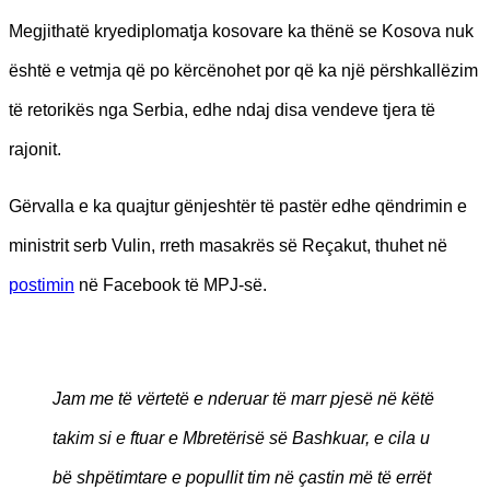
Megjithatë kryediplomatja kosovare ka thënë se Kosova nuk
është e vetmja që po kërcënohet por që ka një përshkallëzim
të retorikës nga Serbia, edhe ndaj disa vendeve tjera të
rajonit.
Gërvalla e ka quajtur gënjeshtër të pastër edhe qëndrimin e
ministrit serb Vulin, rreth masakrës së Reçakut, thuhet në
postimin
në Facebook të MPJ-së.
Jam me të vërtetë e nderuar të marr pjesë në këtë
takim si e ftuar e Mbretërisë së Bashkuar, e cila u
bë shpëtimtare e popullit tim në çastin më të errët