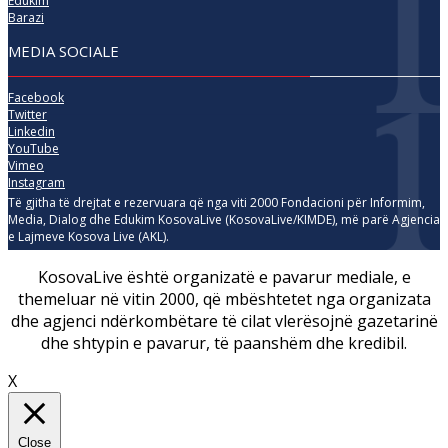
Edukim
Barazi
MEDIA SOCIALE
Facebook
Twitter
Linkedin
YouTube
Vimeo
Instagram
Të gjitha të drejtat e rezervuara që nga viti 2000 Fondacioni për Informim,
Media, Dialog dhe Edukim KosovaLive (KosovaLive/KIMDE), më parë Agjencia
e Lajmeve Kosova Live (AKL).
KosovaLive është organizatë e pavarur mediale, e
themeluar në vitin 2000, që mbështetet nga organizata
dhe agjenci ndërkombëtare të cilat vlerësojnë gazetarinë
dhe shtypin e pavarur, të paanshëm dhe kredibil.
X
Close