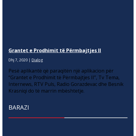
Grantet e Prodhimit të Përmbajtjes II
Dhj 7, 2020
|
Dialog
Pesë aplikantë që paraqitën një aplikacion për
“Grantet e Prodhimit të Përmbajtjes II”, Tv Tema,
Internews, RTV Puls, Radio Gorazdevac dhe Besnik
Krasniqi do të marrin mbështetje.
BARAZI