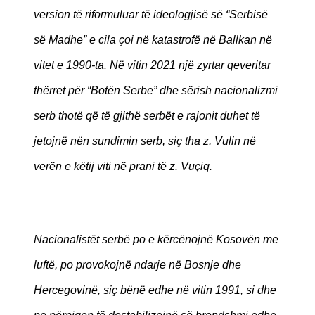
version të riformuluar të ideologjisë së “Serbisë
së Madhe” e cila çoi në katastrofë në Ballkan në
vitet e 1990-ta. Në vitin 2021 një zyrtar qeveritar
thërret për “Botën Serbe” dhe sërish nacionalizmi
serb thotë që të gjithë serbët e rajonit duhet të
jetojnë nën sundimin serb, siç tha z. Vulin në
verën e këtij viti në prani të z. Vuçiq.
Nacionalistët serbë po e kërcënojnë Kosovën me
luftë, po provokojnë ndarje në Bosnje dhe
Hercegovinë, siç bënë edhe në vitin 1991, si dhe