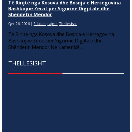
Të Rinjtë nga Kosova dhe Bosnja e Hercegovina
Bashkojnë Zërat për Sigurinë Digjitale dhe
Shëndetin Mendor
Qer 26, 2026
|
Edukim
,
Lajme
,
Thellesisht
Të Rinjtë nga Kosova dhe Bosnja e Hercegovina
Bashkojnë Zërat për Sigurinë Digjitale dhe
Shëndetin Mendor Në Kamenicë,...
THELLESISHT