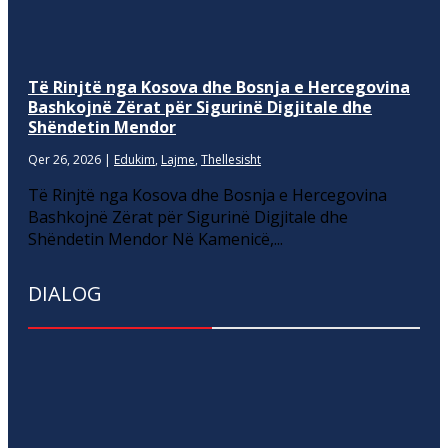
Të Rinjtë nga Kosova dhe Bosnja e Hercegovina
Bashkojnë Zërat për Sigurinë Digjitale dhe
Shëndetin Mendor
Qer 26, 2026
|
Edukim
,
Lajme
,
Thellesisht
Të Rinjtë nga Kosova dhe Bosnja e Hercegovina
Bashkojnë Zërat për Sigurinë Digjitale dhe
Shëndetin Mendor Në Kamenicë,...
DIALOG