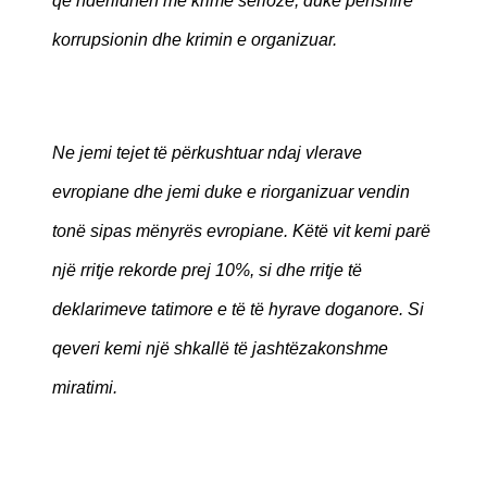
që ndërlidhen me krime serioze, duke përfshirë
korrupsionin dhe krimin e organizuar.
Ne jemi tejet të përkushtuar ndaj vlerave
evropiane dhe jemi duke e riorganizuar vendin
tonë sipas mënyrës evropiane. Këtë vit kemi parë
një rritje rekorde prej 10%, si dhe rritje të
deklarimeve tatimore e të të hyrave doganore. Si
qeveri kemi një shkallë të jashtëzakonshme
miratimi.