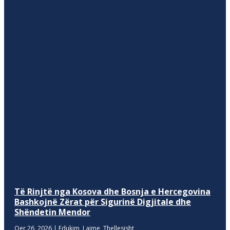
Të Rinjtë nga Kosova dhe Bosnja e Hercegovina
Bashkojnë Zërat për Sigurinë Digjitale dhe
Shëndetin Mendor
Qer 26, 2026
|
Edukim
,
Lajme
,
Thellesisht