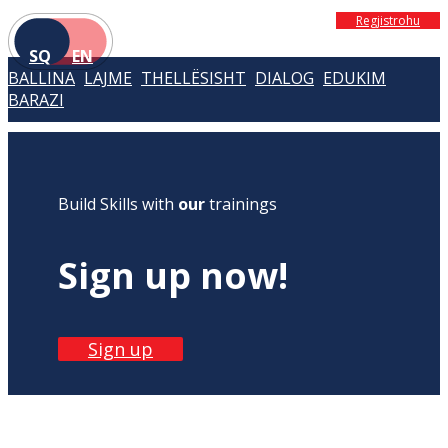
Regjistrohu
SQ
EN
BALLINA
LAJME
THELLËSISHT
DIALOG
EDUKIM
BARAZI
Build Skills with
our
trainings
Sign up now!
Sign up