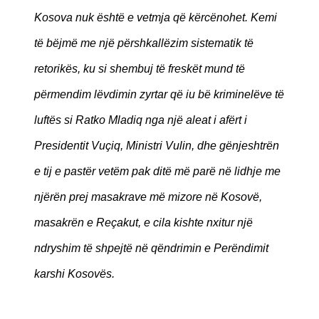
Kosova nuk është e vetmja që kërcënohet. Kemi
të bëjmë me një përshkallëzim sistematik të
retorikës, ku si shembuj të freskët mund të
përmendim lëvdimin zyrtar që iu bë kriminelëve të
luftës si Ratko Mladiq nga një aleat i afërt i
Presidentit Vuçiq, Ministri Vulin, dhe gënjeshtrën
e tij e pastër vetëm pak ditë më parë në lidhje me
njërën prej masakrave më mizore në Kosovë,
masakrën e Reçakut, e cila kishte nxitur një
ndryshim të shpejtë në qëndrimin e Perëndimit
karshi Kosovës.