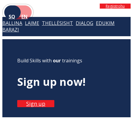
Regjistrohu
SQ
EN
BALLINA
LAJME
THELLËSISHT
DIALOG
EDUKIM
BARAZI
Build Skills with
our
trainings
Sign up now!
Sign up