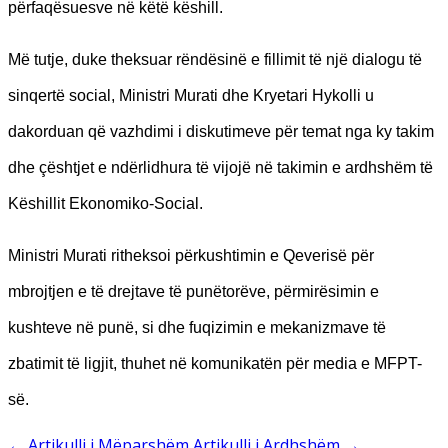
përfaqësuesve në këtë këshill.
Më tutje, duke theksuar rëndësinë e fillimit të një dialogu të
sinqertë social, Ministri Murati dhe Kryetari Hykolli u
dakorduan që vazhdimi i diskutimeve për temat nga ky takim
dhe çështjet e ndërlidhura të vijojë në takimin e ardhshëm të
Këshillit Ekonomiko-Social.
Ministri Murati ritheksoi përkushtimin e Qeverisë për
mbrojtjen e të drejtave të punëtorëve, përmirësimin e
kushteve në punë, si dhe fuqizimin e mekanizmave të
zbatimit të ligjit, thuhet në komunikatën për media e MFPT-
së.
←
Artikulli i Mëparshëm
Artikulli i Ardhshëm
→