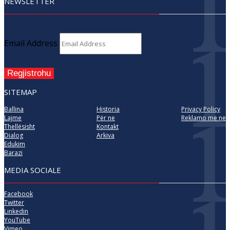
NEWSLETTER
Email Address
Regjistrohu
SITEMAP
Ballina
Historia
Privacy Policy
Lajme
Për ne
Reklamo me ne
Thellësisht
Kontakt
Dialog
Arkiva
Edukim
Barazi
MEDIA SOCIALE
Facebook
Twitter
Linkedin
YouTube
Vimeo