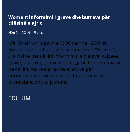
Womair: Informimi i grave dhe burrave për
cilësinë e ajrit
Nën 21, 2019
|
Barazi
Më 19 nëntor, nga ora 10:00 deri në 12:00 në
KosovaLive u mbajt ngjarja interaktive “Womair”, e
cila kishte për qëllim informimin e djemve, vajzave,
grave, burrave, çifteve dhe të gjithë të interesuarve,
pa dallim, për mënyrat më efektive për
përmirësimin e cilësisë së ajrit në hapësira të
brendshme dhe të jashtme.
EDUKIM