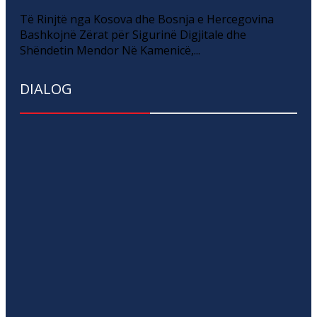
Të Rinjtë nga Kosova dhe Bosnja e Hercegovina
Bashkojnë Zërat për Sigurinë Digjitale dhe
Shëndetin Mendor Në Kamenicë,...
DIALOG