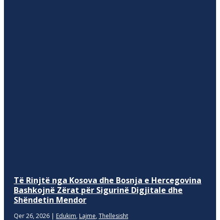
Të Rinjtë nga Kosova dhe Bosnja e Hercegovina
Bashkojnë Zërat për Sigurinë Digjitale dhe
Shëndetin Mendor
Qer 26, 2026
|
Edukim
,
Lajme
,
Thellesisht