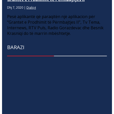
Dhj 7, 2020
|
Dialog
Pesë aplikantë që paraqitën një aplikacion për
“Grantet e Prodhimit të Përmbajtjes II”, Tv Tema,
Internews, RTV Puls, Radio Gorazdevac dhe Besnik
Krasniqi do të marrin mbështetje.
BARAZI