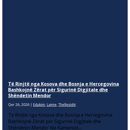
Të Rinjtë nga Kosova dhe Bosnja e Hercegovina
Bashkojnë Zërat për Sigurinë Digjitale dhe
Shëndetin Mendor
Qer 26, 2026
|
Edukim
,
Lajme
,
Thellesisht
Të Rinjtë nga Kosova dhe Bosnja e Hercegovina
Bashkojnë Zërat për Sigurinë Digjitale dhe
Shëndetin Mendor Në Kamenicë,...