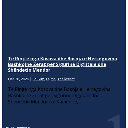
Të Rinjtë nga Kosova dhe Bosnja e Hercegovina
Bashkojnë Zërat për Sigurinë Digjitale dhe
Shëndetin Mendor
Qer 26, 2026
|
Edukim
,
Lajme
,
Thellesisht
Të Rinjtë nga Kosova dhe Bosnja e Hercegovina
Bashkojnë Zërat për Sigurinë Digjitale dhe
Shëndetin Mendor Në Kamenicë,...