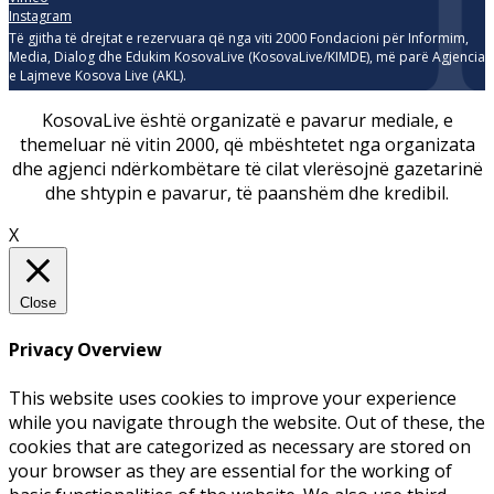
Instagram
Të gjitha të drejtat e rezervuara që nga viti 2000 Fondacioni për Informim,
Media, Dialog dhe Edukim KosovaLive (KosovaLive/KIMDE), më parë Agjencia
e Lajmeve Kosova Live (AKL).
KosovaLive është organizatë e pavarur mediale, e
themeluar në vitin 2000, që mbështetet nga organizata
dhe agjenci ndërkombëtare të cilat vlerësojnë gazetarinë
dhe shtypin e pavarur, të paanshëm dhe kredibil.
X
Close
Privacy Overview
This website uses cookies to improve your experience
while you navigate through the website. Out of these, the
cookies that are categorized as necessary are stored on
your browser as they are essential for the working of