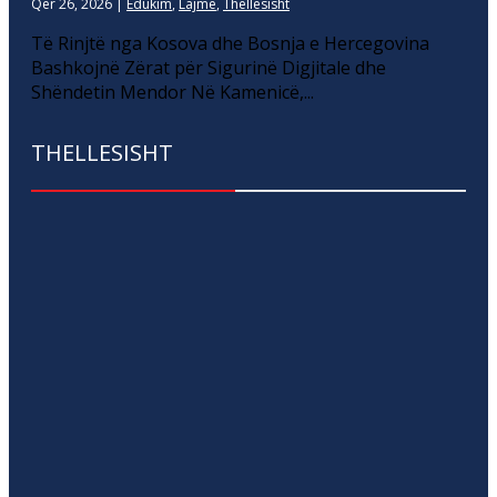
Qer 26, 2026
|
Edukim
,
Lajme
,
Thellesisht
Të Rinjtë nga Kosova dhe Bosnja e Hercegovina
Bashkojnë Zërat për Sigurinë Digjitale dhe
Shëndetin Mendor Në Kamenicë,...
THELLESISHT