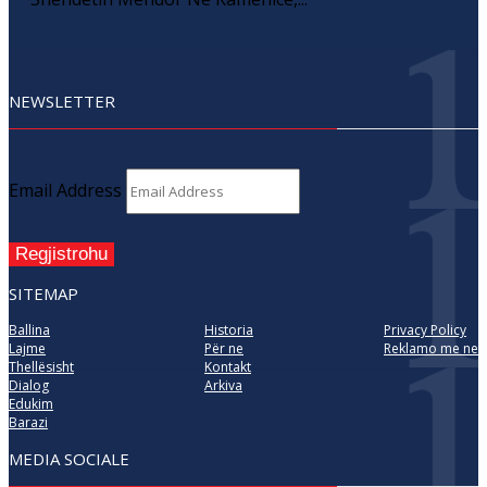
NEWSLETTER
Email Address
Regjistrohu
SITEMAP
Ballina
Historia
Privacy Policy
Lajme
Për ne
Reklamo me ne
Thellësisht
Kontakt
Dialog
Arkiva
Edukim
Barazi
MEDIA SOCIALE