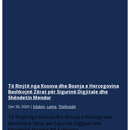
Të Rinjtë nga Kosova dhe Bosnja e Hercegovina
Bashkojnë Zërat për Sigurinë Digjitale dhe
Shëndetin Mendor
Qer 26, 2026
|
Edukim
,
Lajme
,
Thellesisht
Të Rinjtë nga Kosova dhe Bosnja e Hercegovina
Bashkojnë Zërat për Sigurinë Digjitale dhe
Shëndetin Mendor Në Kamenicë,...