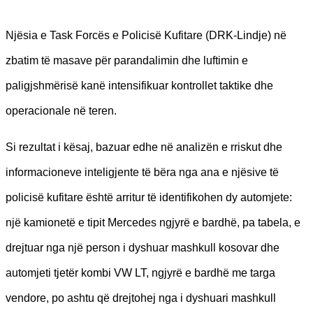
Njësia e Task Forcës e Policisë Kufitare (DRK-Lindje) në
zbatim të masave për parandalimin dhe luftimin e
paligjshmërisë kanë intensifikuar kontrollet taktike dhe
operacionale në teren.
Si rezultat i kësaj, bazuar edhe në analizën e rriskut dhe
informacioneve inteligjente të bëra nga ana e njësive të
policisë kufitare është arritur të identifikohen dy automjete:
një kamionetë e tipit Mercedes ngjyrë e bardhë, pa tabela, e
drejtuar nga një person i dyshuar mashkull kosovar dhe
automjeti tjetër kombi VW LT, ngjyrë e bardhë me targa
vendore, po ashtu që drejtohej nga i dyshuari mashkull