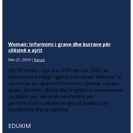
Womair: Informimi i grave dhe burrave për
cilësinë e ajrit
Nën 21, 2019
|
Barazi
Më 19 nëntor, nga ora 10:00 deri në 12:00 në
KosovaLive u mbajt ngjarja interaktive “Womair”, e
cila kishte për qëllim informimin e djemve, vajzave,
grave, burrave, çifteve dhe të gjithë të interesuarve,
pa dallim, për mënyrat më efektive për
përmirësimin e cilësisë së ajrit në hapësira të
brendshme dhe të jashtme.
EDUKIM