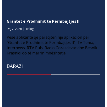
Grantet e Prodhimit të Përmbajtjes II
Dhj 7, 2020
|
Dialog
Pesë aplikantë që paraqitën një aplikacion për
“Grantet e Prodhimit të Përmbajtjes II”, Tv Tema,
Internews, RTV Puls, Radio Gorazdevac dhe Besnik
Krasniqi do të marrin mbështetje.
BARAZI