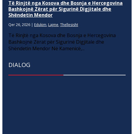
Të Rinjtë nga Kosova dhe Bosnja e Hercegovina
Bashkojnë Zërat për Sigurinë Digjitale dhe
Shëndetin Mendor
Qer 26, 2026
|
Edukim
,
Lajme
,
Thellesisht
Të Rinjtë nga Kosova dhe Bosnja e Hercegovina
Bashkojnë Zërat për Sigurinë Digjitale dhe
Shëndetin Mendor Në Kamenicë,...
DIALOG