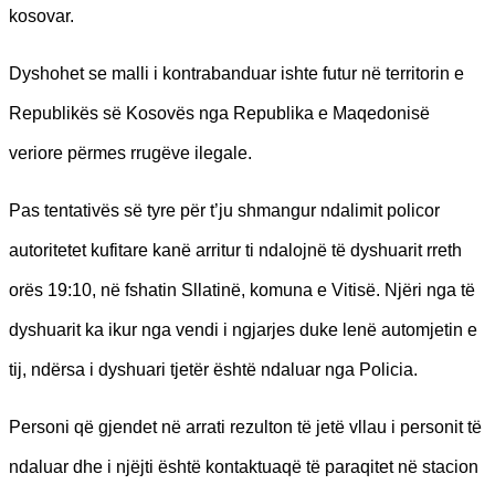
kosovar.
Dyshohet se malli i kontrabanduar ishte futur në territorin e
Republikës së Kosovës nga Republika e Maqedonisë
veriore përmes rrugëve ilegale.
Pas tentativës së tyre për t’ju shmangur ndalimit policor
autoritetet kufitare kanë arritur ti ndalojnë të dyshuarit rreth
orës 19:10, në fshatin Sllatinë, komuna e Vitisë. Njëri nga të
dyshuarit ka ikur nga vendi i ngjarjes duke lenë automjetin e
tij, ndërsa i dyshuari tjetër është ndaluar nga Policia.
Personi që gjendet në arrati rezulton të jetë vllau i personit të
ndaluar dhe i njëjti është kontaktuaqë të paraqitet në stacion