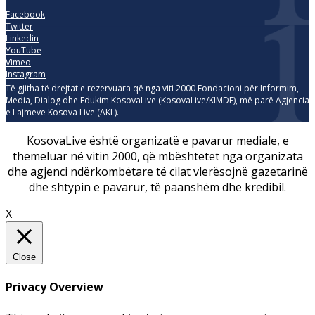
Facebook
Twitter
Linkedin
YouTube
Vimeo
Instagram
Të gjitha të drejtat e rezervuara që nga viti 2000 Fondacioni për Informim,
Media, Dialog dhe Edukim KosovaLive (KosovaLive/KIMDE), më parë Agjencia
e Lajmeve Kosova Live (AKL).
KosovaLive është organizatë e pavarur mediale, e
themeluar në vitin 2000, që mbështetet nga organizata
dhe agjenci ndërkombëtare të cilat vlerësojnë gazetarinë
dhe shtypin e pavarur, të paanshëm dhe kredibil.
X
Close
Privacy Overview