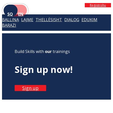
Regjistrohu
SQ
EN
BALLINA
LAJME
THELLËSISHT
DIALOG
EDUKIM
BARAZI
Build Skills with
our
trainings
Sign up now!
Sign up